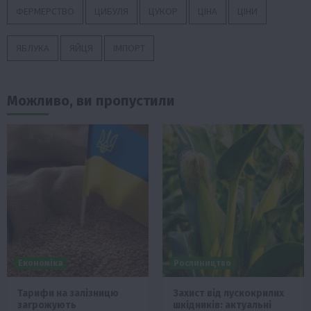
ФЕРМЕРСТВО
ЦИБУЛЯ
ЦУКОР
ЦІНА
ЦІНИ
ЯБЛУКА
ЯЙЦЯ
ІМПОРТ
Можливо, ви пропустили
Економіка
Рослиництво
Тарифи на залізницю
Захист від лускокрилих
загрожують
шкідників: актуальні