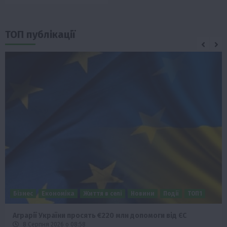
ТОП публікації
Бізнес
Економіка
Життя в селі
Новини
Події
ТОП1
Аграрії України просять €220 млн допомоги від ЄС
8 Серпня 2026 о 08:58