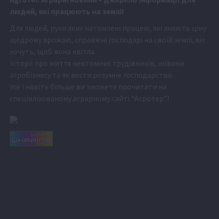
людей, які працюють на землі!
Для людей, руки яких натомлені працею, які знають ціну
щедрому врожаю, справжні господарі на своїй землі, які
хочуть, щоб вона квітла.
Історії про життя невтомних трудівників, новини
агробізнесу та як вести розумне господарство.
Усе і навіть більше ви зможете прочитати на
спеціалізованому аграрному сайті
“Агротер”
!