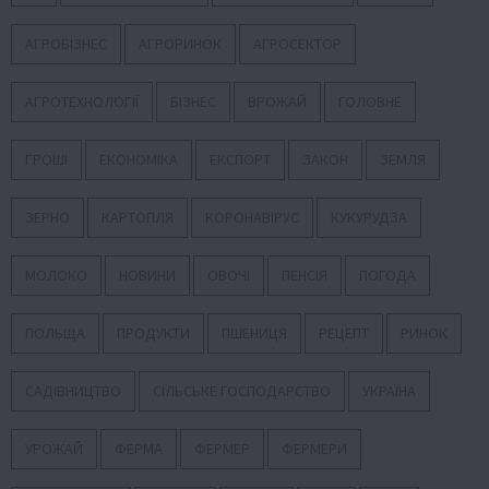
АГРОБІЗНЕС
АГРОРИНОК
АГРОСЕКТОР
АГРОТЕХНОЛОГІЇ
БІЗНЕС
ВРОЖАЙ
ГОЛОВНЕ
ГРОШІ
ЕКОНОМІКА
ЕКСПОРТ
ЗАКОН
ЗЕМЛЯ
ЗЕРНО
КАРТОПЛЯ
КОРОНАВІРУС
КУКУРУДЗА
МОЛОКО
НОВИНИ
ОВОЧІ
ПЕНСІЯ
ПОГОДА
ПОЛЬЩА
ПРОДУКТИ
ПШЕНИЦЯ
РЕЦЕПТ
РИНОК
САДІВНИЦТВО
СІЛЬСЬКЕ ГОСПОДАРСТВО
УКРАЇНА
УРОЖАЙ
ФЕРМА
ФЕРМЕР
ФЕРМЕРИ