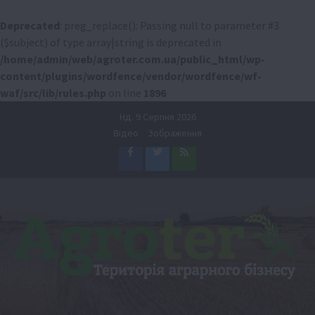
Deprecated
: preg_replace(): Passing null to parameter #3
($subject) of type array|string is deprecated in
/home/admin/web/agroter.com.ua/public_html/wp-
content/plugins/wordfence/vendor/wordfence/wf-
waf/src/lib/rules.php
on line
1896
Перейти
Нд. 9 Серпня 2026
до
Відео
Зображення
вмісту
Facebook
Twitter
Feed