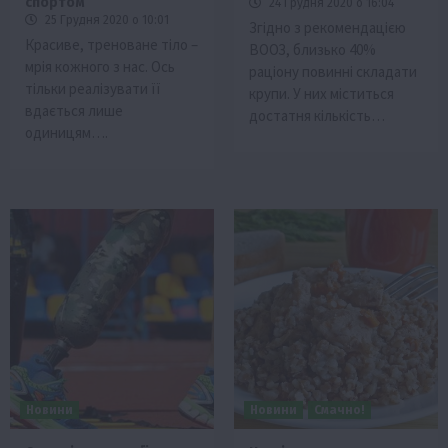
спортом
24 Грудня 2020 о 16:04
25 Грудня 2020 о 10:01
Згідно з рекомендацією
Красиве, треноване тіло –
ВООЗ, близько 40%
мрія кожного з нас. Ось
раціону повинні складати
тільки реалізувати її
крупи. У них міститься
вдається лише
достатня кількість…
одиницям….
Новини
Новини
Смачно!