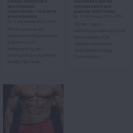
Сучасні технології в
Наскільки корисна
протезуванні
гречана крупа для
спортсменів – чи дають
раціону спортсмена
вони переваги
10 Листопада 2020 о 11:03
12 Листопада 2020 о 13:56
Гречка – одна з
Не так давно в світ
найпопулярніших круп для
вийшла публікація вчених
прихильників ЗСЖ
Борнмутського
завдяки відмінному
університету, які
природному складу.
проводили дослідження
Гречана каша…
впливу протезів…