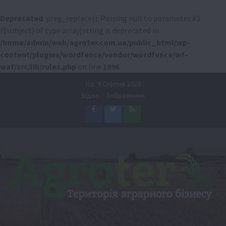
Deprecated
: preg_replace(): Passing null to parameter #3
($subject) of type array|string is deprecated in
/home/admin/web/agroter.com.ua/public_html/wp-
content/plugins/wordfence/vendor/wordfence/wf-
waf/src/lib/rules.php
on line
1896
Перейти
Нд. 9 Серпня 2026
до
Відео
Зображення
вмісту
Facebook
Twitter
Feed