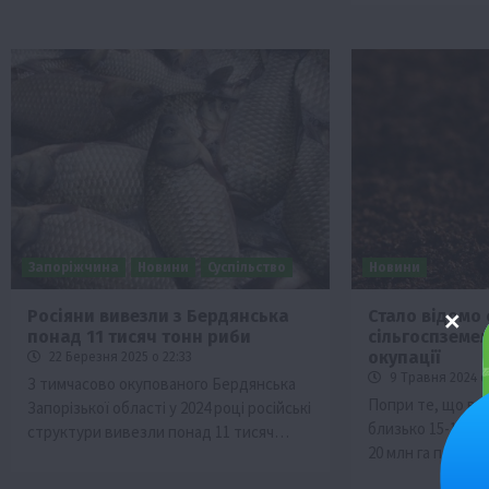
Запоріжчина
Новини
Суспільство
Новини
Росіяни вивезли з Бердянська
Стало відомо 
понад 11 тисяч тонн риби
сільгоспземел
окупації
22 Березня 2025 о 22:33
9 Травня 2024 о
З тимчасово окупованого Бердянська
Попри те, що в 
Запорізької області у 2024 році російські
близько 15-18% с
структури вивезли понад 11 тисяч…
20 млн га полів…