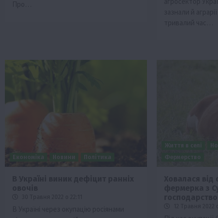
агросектор Укра
Про…
зазнали й аграрії
тривалий час…
Життя в селі
Но
Економіка
Новини
Політика
Фермерство
В Україні виник дефіцит ранніх
Ховалася від 
овочів
фермерка з С
господарство 
30 Травня 2022 о 22:11
12 Травня 2022 о
В Україні через окупацію росіянами