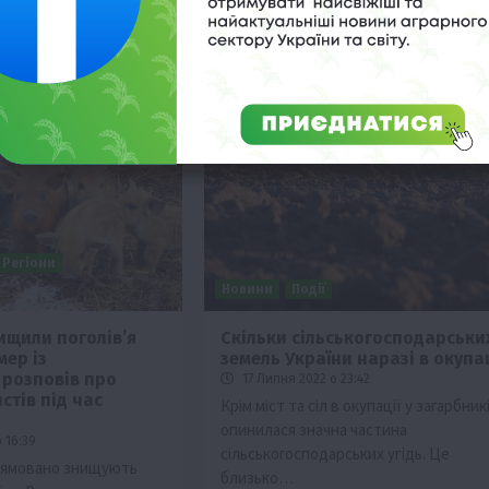
Регіони
Новини
Події
ищили поголів’я
Скільки сільськогосподарськи
мер із
земель України наразі в окупац
 розповів про
17 Липня 2022 о 23:42
стів під час
Крім міст та сіл в окупації у загарбник
опинилася значна частина
 16:39
сільськогосподарських угідь. Це
рямовано знищують
близько…