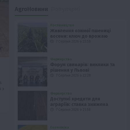
AgroНовини
Популярні
Рослиництво
Живлення озимої пшениці
восени: ключ до врожаю
7 Серпня 2026 о 22:58
Фермерство
Форум свинарів: виклики та
рішення у Львові
7 Серпня 2026 о 22:28
в
 з
Фермерство
Доступні кредити для
аграріїв: ставка знижена
7 Серпня 2026 о 21:58
Економіка