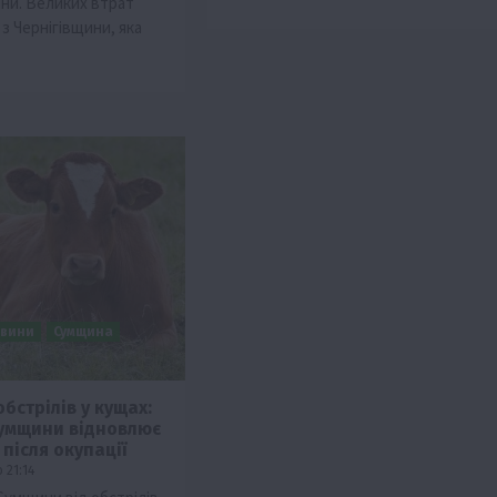
їни. Великих втрат
 з Чернігівщини, яка
вини
Сумщина
обстрілів у кущах:
умщини відновлює
після окупації
 21:14