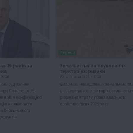
Регіони
в 15 років за
Земельні паї на окупованих
рна
територіях: ризики
 07:28
4 Червня 2026 о 17:28
ький суд заочно
Власники невиділених земельних паї
ира Сальдо до 15
на окупованих територіях стикаються
я волі з конфіскацією
ризиками втрати права власності,
ацію незаконного
особливо після 2028 року.
 з Херсонського
родуктів.