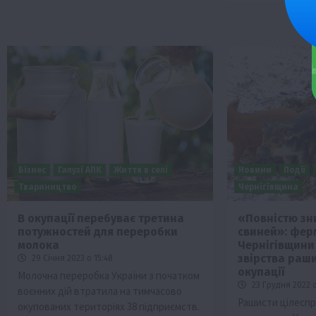
Бізнес
Галузі АПК
Життя в селі
Новини
Події
Твариництво
Чернігівщина
В окупації перебуває третина
«Повністю зн
потужностей для переробки
свиней»: фер
молока
Чернігівщини
звірства раши
29 Січня 2023 о 15:48
окупації
Молочна переробка України з початком
23 Грудня 2022 о
воєнних дій втратила на тимчасово
Рашисти цілесп
окупованих територіях 38 підприємств.