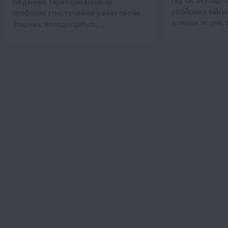
Під час окупації
південних територій виникли
російських війс
проблеми з постачанням ранніх овочів.
домівки людей, 
Зокрема, молодої цибулі,…