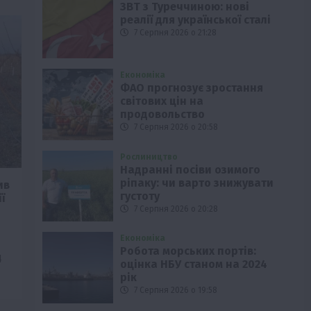
ЗВТ з Туреччиною: нові
реалії для української сталі
7 Серпня 2026 о 21:28
Економіка
ФАО прогнозує зростання
світових цін на
продовольство
7 Серпня 2026 о 20:58
Рослиництво
Надранні посіви озимого
ріпаку: чи варто знижувати
ив
густоту
ї
7 Серпня 2026 о 20:28
Економіка
Робота морських портів:
4
оцінка НБУ станом на 2024
рік
7 Серпня 2026 о 19:58