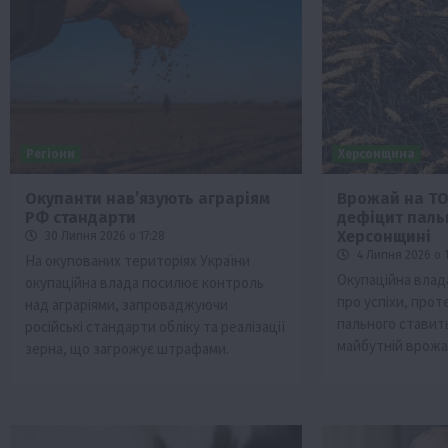
Регіони
Херсонщина
Окупанти нав’язують аграріям
Врожай на ТО
РФ стандарти
дефіцит паль
Бізнес
Економіка
Життя в селі
Новини
Херсонщині
30 Липня 2026 о 17:28
ТОП1
Фермерство
4 Липня 2026 о 1
На окупованих територіях України
Окупаційна влад
окупаційна влада посилює контроль
Аграрії отримають кредити до 10 млн 
про успіхи, про
над аграріями, запроваджуючи
Sense Bank
пального ставить
російські стандарти обліку та реалізації
4 Серпня 2026 о 12:08
майбутній врожа
зерна, що загрожує штрафами.