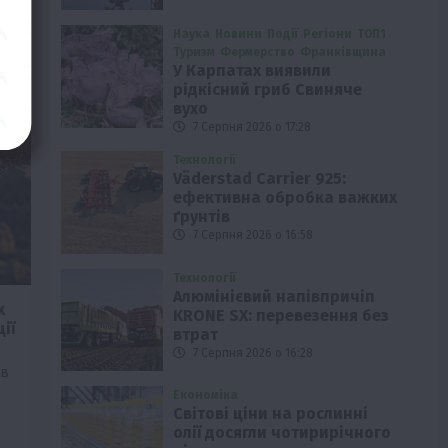
Наука
Новини
Події
Регіони
ТОП1
Туризм
Фермерство
Франківщина
У Карпатах виявили
рідкісний гриб Свиняче
вухо
7 Серпня 2026 о 17:28
Технології
Väderstad Carrier 925:
ефективна обробка важких
ґрунтів
7 Серпня 2026 о 16:58
Технології
Алюмінієвий напівпричіп
х
KRONE SX: перевезення без
ії
втрат
7 Серпня 2026 о 16:28
ів
Економіка
Світові ціни на рослинні
олії досягли чотирирічного