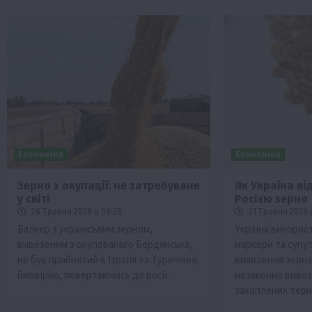
Економіка
Економіка
Зерно з окупації: не затребуване
Як Україна в
у світі
Росією зерно
28 Травня 2026 о 09:28
21 Травня 2026 
Балкер з українським зерном,
Україна викорис
вивезеним з окупованого Бердянська,
маркери та супут
не був прийнятий в Ізраїлі та Туреччині,
виявлення зерна
ймовірно, повертаючись до росії.
незаконно вивоз
захоплених тери