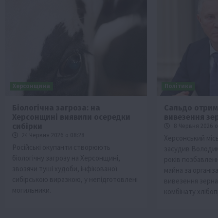
Херсонщина
Політика
Біологічна загроза: на
Сальдо отрима
Херсонщині виявили осередки
вивезення зе
сибірки
8 Червня 2026 о
24 Червня 2026 о 08:28
Херсонський міс
Російські окупанти створюють
засудив Володим
біологічну загрозу на Херсонщині,
років позбавленн
звозячи туші худоби, інфікованої
майна за організ
сибірською виразкою, у непідготовлені
вивезення зерна
могильники.
комбінату хлібоп