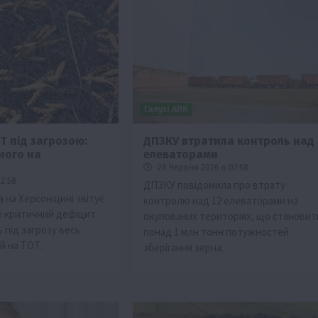
Галузі АПК
Т під загрозою:
ДПЗКУ втратила контроль над
ного на
елеваторами
Події
Наука
Новини
Події
Регіони
ТОП1
Туризм
26 Червня 2026 о 07:58
Фермерство
Франківщина
2:58
ДПЗКУ повідомила про втрату
а на Херсонщині звітує
контролю над 12 елеваторами на
грн від
У Карпатах виявили рідкісний гриб Свиня
те критичний дефіцит
окупованих територіях, що становит
вухо
 під загрозу весь
понад 1 млн тонн потужностей
7 Серпня 2026 о 17:28
й на ТОТ.
зберігання зерна.