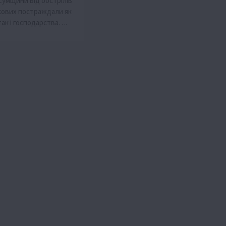
 Сумщини від обстрілів
ькових постраждали як
так і господарства….