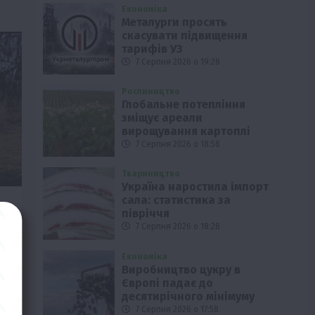
Економіка
Металурги просять
скасувати підвищення
тарифів УЗ
7 Серпня 2026 о 19:28
Рослиництво
Глобальне потепління
зміщує ареали
вирощування картоплі
7 Серпня 2026 о 18:58
Твариництво
Україна наростила імпорт
сала: статистика за
півріччя
у
7 Серпня 2026 о 18:28
Економіка
ому
Виробництво цукру в
Європі падає до
ку
десятирічного мінімуму
7 Серпня 2026 о 17:58