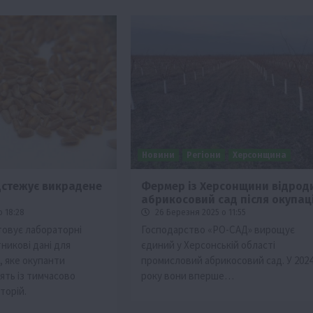
Новини
Регіони
Херсонщина
ідстежує викрадене
Фермер із Херсонщини відрод
абрикосовий сад після окупаці
о 18:28
26 Березня 2025 о 11:55
товує лабораторні
Господарство «РО-САД» вирощує
никові дані для
єдиний у Херсонській області
, яке окупанти
промисловий абрикосовий сад. У 202
ять із тимчасово
року вони вперше…
торій.