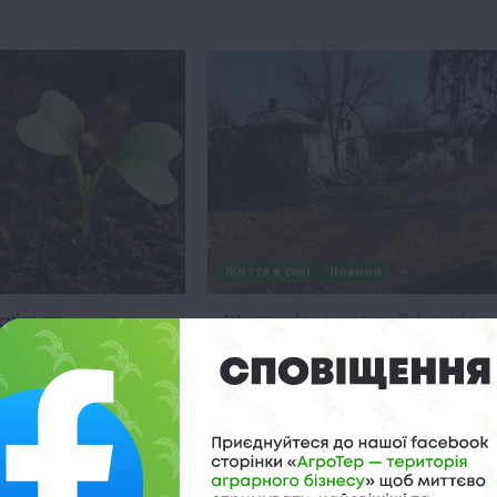
Життя в селі
Новини
скільки
Життя після окупації: історія
ь ще досі в
людей, яким доводиться жити 
напівзруйнованих будинках
 14:08
8 Квітня 2024 о 12:59
окупації залишається
Понад рік у звільненому Богородичн
ільгоспземель, все ж
Донецької області живуть без
комунікацій та у потрощеному будин
Дмитро…