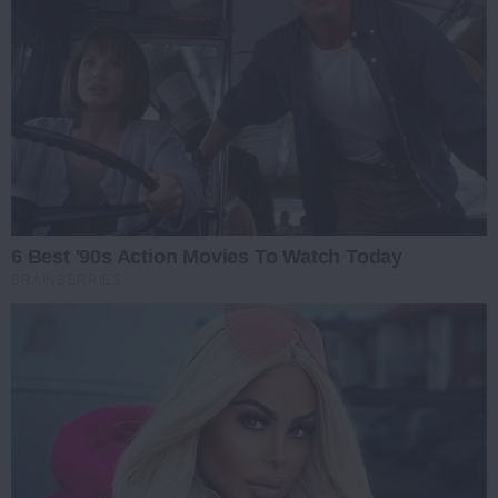
6 Best '90s Action Movies To Watch Today
BRAINBERRIES