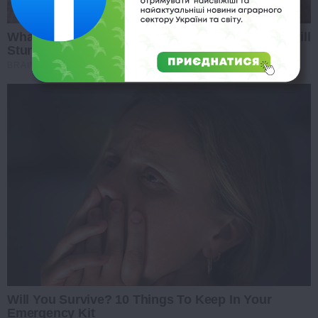
What Happened To Laura San Giacomo? She's Still
Stunning Today!
BRAINBERRIES
Will You Survive? 10 Things To Keep In Your
Emergency Kit