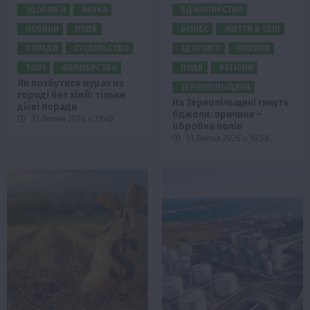
ЗДОРОВ’Я
НАУКА
БДЖОЛЯРСТВО
НОВИНИ
ПОДІЇ
БІЗНЕС
ЖИТТЯ В СЕЛІ
ПОРАДИ
СУСПІЛЬСТВО
ЗДОРОВ’Я
НОВИНИ
ТОП1
ФЕРМЕРСТВО
ПОДІЇ
РЕГІОНИ
Як позбутися мурах на
ТЕРНОПІЛЬЩИНА
городі без хімії: тільки
На Тернопільщині гинуть
дієві поради
бджоли: причина –
31 Липня 2026 о 21:40
обробка полів
31 Липня 2026 о 18:58