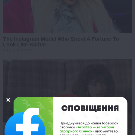
The Instagram Model Who Spent A Fortune To
Look Like Barbie
BRAINBERRIES