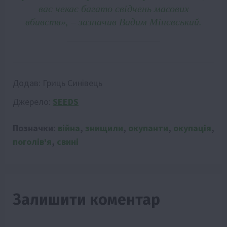
вас чекає багато свідчень масових
вбивств», – зазначив Вадим Мінєвський.
Додав:
Гриць Синівець
Джерело:
SEEDS
Позначки:
війна
,
знищили
,
окупанти
,
окупація
,
поголів'я
,
свині
Залишити коментар