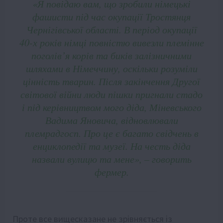
«Я повідаю вам, що зробили німецькі
фашисти під час окупації Тростянця
Чернігівської області. В період окупації
40-х років німці повністю вивезли племінне
поголів’я корів та биків залізничними
шляхами в Німеччину, оскільки розуміли
цінність тварин. Після закінчення Другої
світової війни люди пішки пригнали стадо
і під керівництвом мого діда, Міневського
Вадима Яновича, відновлювали
племрадгосп. Про це є багато свідчень в
енциклопедії та музеї. На честь діда
назвали вулицю та мене», – говорить
фермер.
Проте все вищесказане не зрівняється із