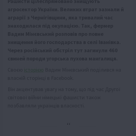
Рашисти цілеспрямовано знищують
агросектор України. Великих втрат зазнали й
аграрії з Чернігівщини, яка тривалий час
знаходилася під окупацією. Так, фермер
Вадим Мінєвський розповів про повне
знищення його господарства в селі Іванівка.
Через російський обстріл тут загинули 460
свиней породи угорська пухова мангалиця.
Своєю
історією
Вадим Мінєвський поділився на
власній сторінці в Facebook.
Він акцентував увагу на тому, що під час Другої
світової війни німецькі фашисти також
позбавляли українців власності.