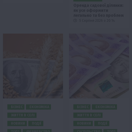
Оренда садової ділянки:
як усе оформити
легально та без проблем
5 Серпня 2026 о 20:14
БІЗНЕС
ЕКОНОМІКА
БІЗНЕС
ЕКОНОМІКА
ЖИТТЯ В СЕЛІ
ЖИТТЯ В СЕЛІ
НОВИНИ
ПОДІЇ
НОВИНИ
ПОДІЇ
ТОП1
ФЕРМЕРСТВО
СУСПІЛЬСТВО
ТОП1