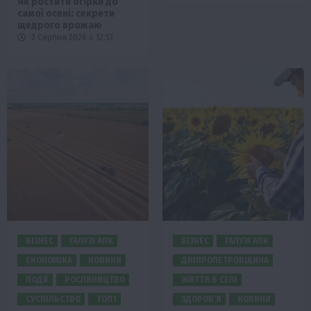
Як ростити огірки до
самої осені: секрети
щедрого врожаю
2 Серпня 2026 о 12:13
БІЗНЕС
ГАЛУЗІ АПК
БІЗНЕС
ГАЛУЗІ АПК
ЕКОНОМІКА
НОВИНИ
ДНІПРОПЕТРОВЩИНА
ПОДІЇ
РОСЛИНИЦТВО
ЖИТТЯ В СЕЛІ
СУСПІЛЬСТВО
ТОП1
ЗДОРОВ’Я
НОВИНИ