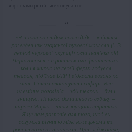
звірствами російських окупантів.
«Я пішов по слідам свого діда і зайнявся
розведенням угорської пухової мангалиці. В
період чергової окупації села Іванівка під
Черніговом вже російськими фашистами,
коли я мирно на своїй фермі годував
тварин, під’їхав БТР і відкрили вогонь по
мені. Потім влаштували сафарі. Все
племінне поголів’я – 460 тварин – були
знищені. Нашого домашнього собаку –
шарпея Марла – після знущань стратили.
Я це вам розповів для того, щоб ви
розуміли різницю між німецькими та
російськими окупантами. Приїжджайте,