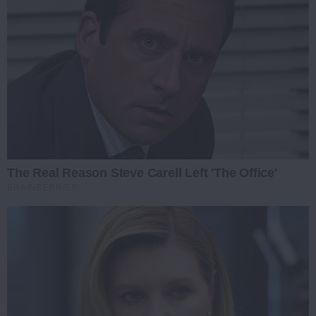
The Real Reason Steve Carell Left 'The Office'
BRAINBERRIES