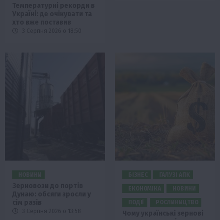
Температурні рекорди в
Україні: де очікувати та
хто вже поставив
3 Серпня 2026 о 18:50
НОВИНИ
БІЗНЕС
ГАЛУЗІ АПК
Зерновози до портів
ЕКОНОМІКА
НОВИНИ
Дунаю: обсяги зросли у
сім разів
ПОДІЇ
РОСЛИНИЦТВО
3 Серпня 2026 о 13:58
Чому українські зернові