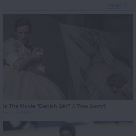
Is The Movie "Danish Girl" A True Story?
BRAINBERRIES