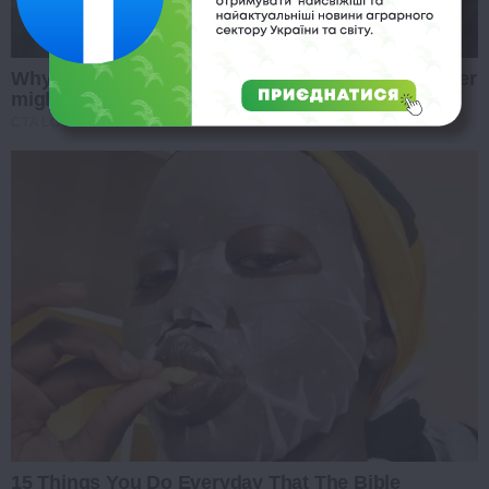
Why everything you thought you knew about water
might be wrong
CTA LOVE
15 Things You Do Everyday That The Bible