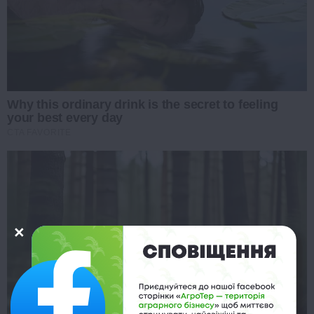
Why this ordinary drink is the secret to feeling
your best every day
CTA FAVORITE