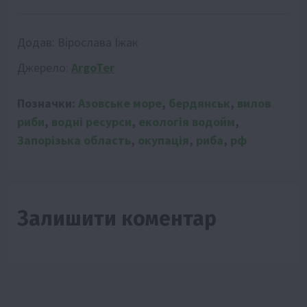
Додав:
Вірослава Їжак
Джерело:
ArgoTer
Позначки:
Азовське море
,
бердянськ
,
вилов
риби
,
водні ресурси
,
екологія водойм
,
Запорізька область
,
окупація
,
риба
,
рф
Залишити коментар