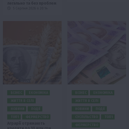
легально та без проблем
5 Серпня 2026 о 20:14
БІЗНЕС
ЕКОНОМІКА
БІЗНЕС
ЕКОНОМІКА
ЖИТТЯ В СЕЛІ
ЖИТТЯ В СЕЛІ
НОВИНИ
ПОДІЇ
НОВИНИ
ПОДІЇ
ТОП1
ФЕРМЕРСТВО
СУСПІЛЬСТВО
ТОП1
Аграрії отримають
ФЕРМЕРСТВО
кредити до 10 млн грн