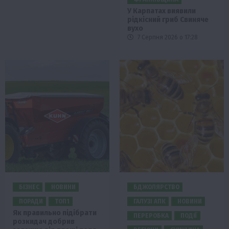
У Карпатах виявили
рідкісний гриб Свиняче
вухо
7 Серпня 2026 о 17:28
БІЗНЕС
НОВИНИ
БДЖОЛЯРСТВО
ПОРАДИ
ТОП1
ГАЛУЗІ АПК
НОВИНИ
Як правильно підібрати
ПЕРЕРОБКА
ПОДІЇ
розкидач добрив