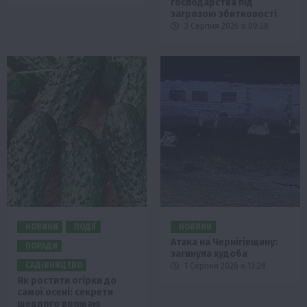
господарства під
загрозою збитковості
3 Серпня 2026 о 09:28
НОВИНИ
ПОДІЇ
НОВИНИ
Атака на Чернігівщину:
ПОРАДИ
загинула худоба
САДІВНИЦТВО
1 Серпня 2026 о 13:28
Як ростити огірки до
самої осені: секрети
щедрого врожаю