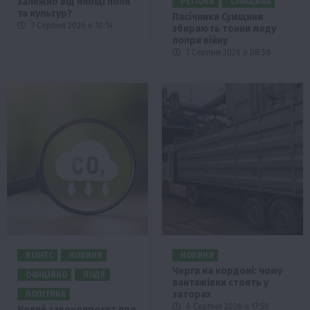
залежно від площі поля
РЕГІОНИ
СУМЩИНА
та культур?
Пасічники Сумщини
7 Серпня 2026 о 10:14
збирають тонни меду
попри війну
7 Серпня 2026 о 08:58
БІЗНЕС
НОВИНИ
НОВИНИ
Черги на кордоні: чому
ОФІЦІЙНО
ПОДІЇ
вантажівки стоять у
заторах
ПОЛІТИКА
6 Серпня 2026 о 17:58
Новий законопроєкт про