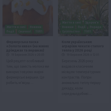
Життя в селі
Здоров’я
Життя в селі
Новини
Новини
Події
Поради
Події
Смачно!
ТОП1
Суспільство
ТОП1
Фермерська паска
Коли українським
«Золота нива» (на живих
аграріям чекати сталого
дріжджах та вершках)
тепла у 2026 році
19 Березня 2026 о 20:05
19 Березня 2026 о 12:01
Цей рецепт особливий
Березень 2026 року
тим, що замість молока ми
видався класичним
використовуємо жирні
місяцем температурних
фермерські вершки. Це
контрастів. Попри
робить м’якуш…
аномально теплу першу
декаду, коли
середньодобові…