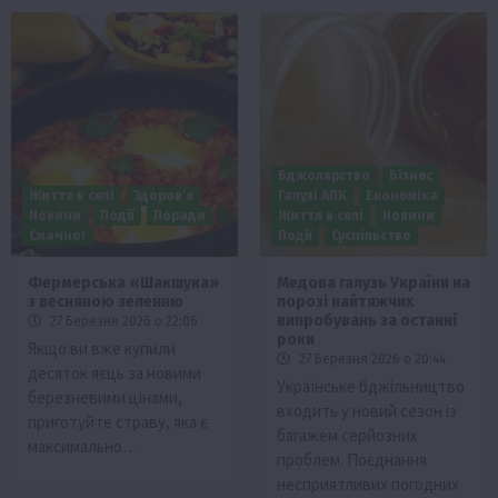
Бджолярство
Бізнес
Життя в селі
Здоров’я
Галузі АПК
Економіка
Новини
Події
Поради
Життя в селі
Новини
Смачно!
Події
Суспільство
Фермерська «Шакшука»
Медова галузь України на
з весняною зеленню
порозі найтяжчих
випробувань за останні
27 Березня 2026 о 22:06
роки
Якщо ви вже купили
27 Березня 2026 о 20:44
десяток яєць за новими
Українське бджільництво
березневими цінами,
входить у новий сезон із
приготуйте страву, яка є
багажем серйозних
максимально…
проблем. Поєднання
несприятливих погодних