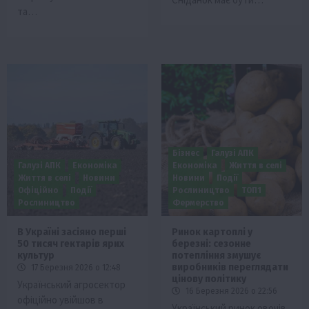
та…
Бізнес
Галузі АПК
Галузі АПК
Економіка
Економіка
Життя в селі
Життя в селі
Новини
Новини
Події
Офіційно
Події
Рослиництво
ТОП1
Рослиництво
Фермерство
В Україні засіяно перші
Ринок картоплі у
50 тисяч гектарів ярих
березні: сезонне
культур
потепління змушує
виробників переглядати
17 Березня 2026 о 12:48
цінову політику
Український агросектор
16 Березня 2026 о 22:56
офіційно увійшов в
Український ринок овочів