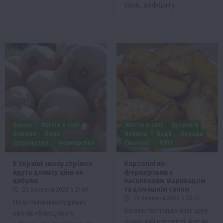
умов, дефіциту…
Бізнес
Життя в селі
Життя в селі
Здоров’я
Новини
Події
Новини
Події
Поради
Суспільство
Фермерство
Смачно!
ТОП1
В Україні знову стрімко
Картоплі по-
йдуть донизу ціни на
фермерськи з
цибулю
часниковим маринадом
та домашнім салом
26 Березня 2026 о 21:49
25 Березня 2026 о 23:43
На вітчизняному ринку
Кожен господар знає ціну
овочів «борщового
домашній картоплі. Але як