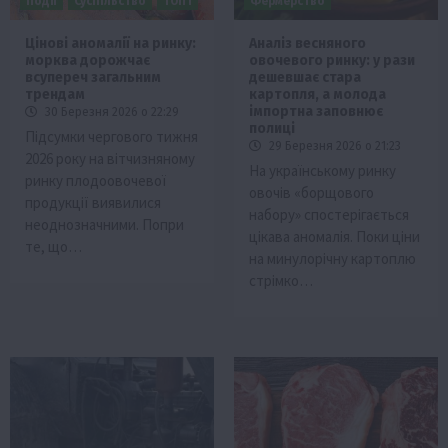
Події
Суспільство
ТОП1
Фермерство
Цінові аномалії на ринку:
Аналіз весняного
морква дорожчає
овочевого ринку: у рази
всупереч загальним
дешевшає стара
трендам
картопля, а молода
імпортна заповнює
30 Березня 2026 о 22:29
полиці
Підсумки чергового тижня
29 Березня 2026 о 21:23
2026 року на вітчизняному
На українському ринку
ринку плодоовочевої
овочів «борщового
продукції виявилися
набору» спостерігається
неоднозначними. Попри
цікава аномалія. Поки ціни
те, що…
на минулорічну картоплю
стрімко…