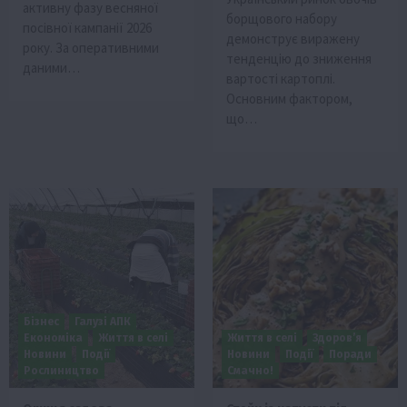
активну фазу весняної
борщового набору
посівної кампанії 2026
демонструє виражену
року. За оперативними
тенденцію до зниження
даними…
вартості картоплі.
Основним фактором,
що…
Бізнес
Галузі АПК
Економіка
Життя в селі
Життя в селі
Здоров’я
Новини
Події
Новини
Події
Поради
Рослиництво
Смачно!