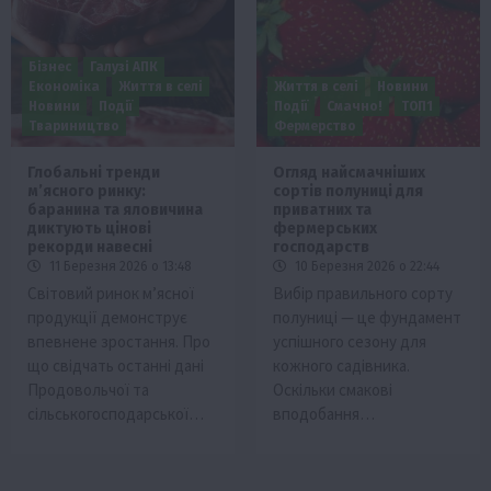
Бізнес
Галузі АПК
Економіка
Життя в селі
Життя в селі
Новини
Новини
Події
Події
Смачно!
ТОП1
Твариництво
Фермерство
Глобальні тренди
Огляд найсмачніших
м’ясного ринку:
сортів полуниці для
баранина та яловичина
приватних та
диктують цінові
фермерських
рекорди навесні
господарств
11 Березня 2026 о 13:48
10 Березня 2026 о 22:44
Світовий ринок м’ясної
Вибір правильного сорту
продукції демонструє
полуниці — це фундамент
впевнене зростання. Про
успішного сезону для
що свідчать останні дані
кожного садівника.
Продовольчої та
Оскільки смакові
сільськогосподарської…
вподобання…