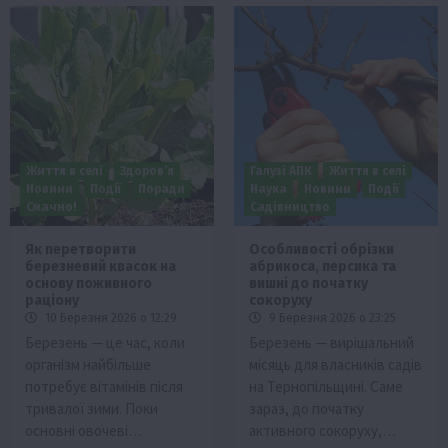
Життя в селі
Здоров’я
Галузі АПК
Життя в селі
Новини
Події
Поради
Наука
Новини
Події
Смачно!
Садівництво
Як перетворити
Особливості обрізки
березневий квасок на
абрикоса, персика та
основу поживного
вишні до початку
раціону
сокоруху
10 Березня 2026 о 12:29
9 Березня 2026 о 23:25
Березень — це час, коли
Березень — вирішальний
організм найбільше
місяць для власників садів
потребує вітамінів після
на Тернопільщині. Саме
тривалої зими. Поки
зараз, до початку
основні овочеві…
активного сокоруху,…