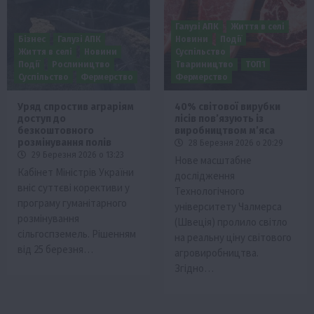
Галузі АПК
Життя в селі
Бізнес
Галузі АПК
Новини
Події
Життя в селі
Новини
Суспільство
Події
Рослиництво
Твариництво
ТОП1
Суспільство
Фермерство
Фермерство
Уряд спростив аграріям
40% світової вирубки
доступ до
лісів пов’язують із
безкоштовного
виробництвом м’яса
розмінування полів
28 Березня 2026 о 20:29
29 Березня 2026 о 13:23
Нове масштабне
Кабінет Міністрів України
дослідження
вніс суттєві корективи у
Технологічного
програму гуманітарного
університету Чалмерса
розмінування
(Швеція) пролило світло
сільгоспземель. Рішенням
на реальну ціну світового
від 25 березня…
агровиробництва.
Згідно…