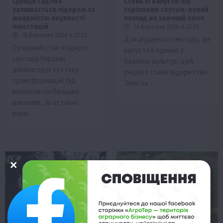
Суниця садова
Стейк із капусти під
залишається лідером за
горіховим соусом: новий
швидкістю окупності
погляд на звичний овоч
інвестицій
14 Березня 2026 о 22:21
15 Березня 2026 о 21:22
Для аграрного сектору, де
Сучасний стан ягідного
капуста є однією з
сектору України
базових культур, цей
демонструє суттєву
рецепт стане відкриттям.
трансформацію під
Замість…
впливом глобальних
викликів. За останні
роки…