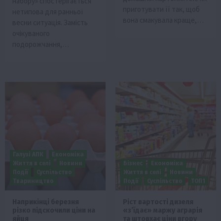
набору» спостерігається
приготувати її так, щоб
нетипова для ранньої
вона смакувала краще,…
весни ситуація. Замість
очікуваного
подорожчання,…
Галузі АПК
Економіка
Життя в селі
Новини
Бізнес
Економіка
Події
Суспільство
Життя в селі
Новини
Твариництво
Події
Суспільство
ТОП1
Наприкінці березня
Ріст вартості дизеля
різко підскочили ціни на
«з’їдає» маржу аграрія
яйця
та штовхає ціни вгору