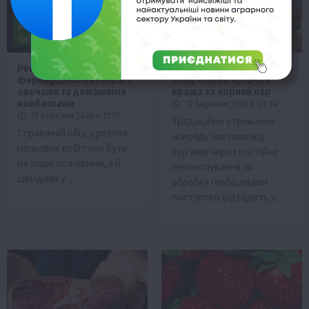
Життя в селі
Здоров’я
Галузі АПК
Життя в селі
Новини
Події
Поради
Наука
Новини
Події
Смачно!
Поради
Рослиництво
Рецепт ситної
Революція в міжряддях:
фермерської пательні з
чому «жива мульча»
овочами та домашніми
краща за чорний пар
ковбасками
12 Березня 2026 о 09:34
13 Березня 2026 о 11:55
Традиційне утримання
Справжній обід у розпал
міжрядь чистими від
польових робіт має бути
бур’янів через постійне
не лише поживним, а й
перекопування чи
швидким у…
обробку гербіцидами
поступово відходить у…