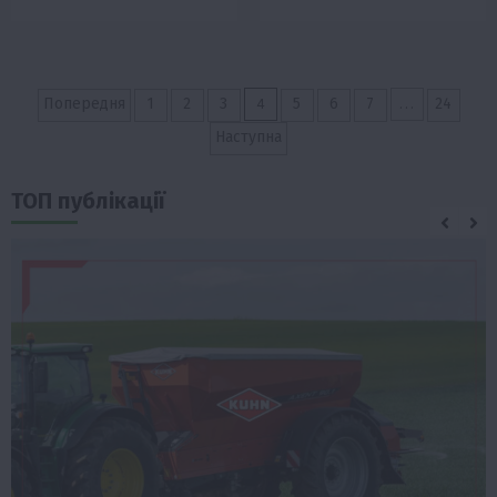
Пагінація
4
…
Попередня
1
2
3
5
6
7
24
записів
Наступна
ТОП публікації