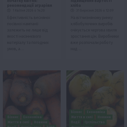
початку квітня:
підвищення вартості
рекомендації аграріям
хліба
1 Квітня 2026 о 14:20
31 Березня 2026 о 12:09
Ефективність весняної
На вітчизняному ринку
посівної кампанії
хлібобулочних виробів
залежить не лише від
очікується чергова хвиля
якості насіннєвого
зростання цін. Виробники
матеріалу та погодних
вже розпочали роботу
умов, а…
над…
Бізнес
Економіка
Бізнес
Економіка
Життя в селі
Новини
Життя в селі
Новини
Події
Суспільство