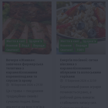
Життя в селі
Здоров’я
Життя в селі
Здоров’я
Новини
Події
Поради
Новини
Поради
Смачно!
Смачно!
ТОП1
Вечеря «Жнива»:
Енергія посівної: ситна
запечена фермерська
вівсянка з
телятина з
карамелізованими
карамелізованими
яблуками та волоськими
коренеплодами та
горіхами
соусом із хрону
17 Березня 2026 о 22:59
18 Березня 2026 о 21:30
Березневий ранок аграрія
Ця страва — поєднання
починається рано, а
традиційних смаків і
робочий день вимагає
сучасної подачі. Вона
стабільного запасу сил.
акцентує на якості м’яса
Сніданок має бути…