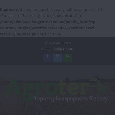
Deprecated
: preg_replace(): Passing null to parameter #3
($subject) of type array|string is deprecated in
/home/admin/web/agroter.com.ua/public_html/wp-
content/plugins/wordfence/vendor/wordfence/wf-
waf/src/lib/rules.php
on line
1896
Перейти
Сб. 8 Серпня 2026
до
Відео
Зображення
вмісту
Facebook
Twitter
Feed