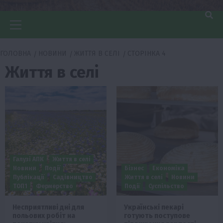
Головне
меню
ГОЛОВНА
НОВИНИ
ЖИТТЯ В СЕЛІ
СТОРІНКА 4
Життя в селі
Галузі АПК
Життя в селі
Новини
Події
Бізнес
Економіка
Публікації
Садівництво
Життя в селі
Новини
ТОП1
Фермерство
Події
Суспільство
Несприятливі дні для
Українські пекарі
польових робіт на
готують поступове