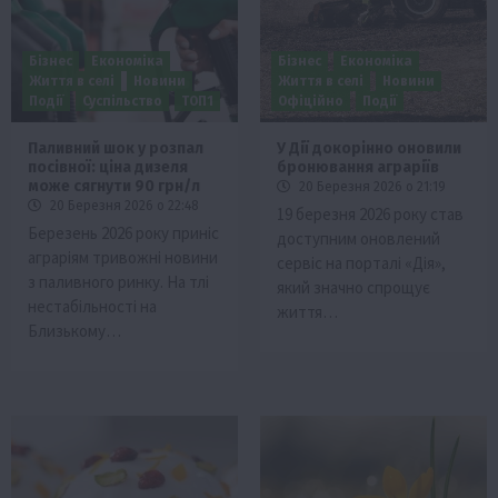
Бізнес
Економіка
Бізнес
Економіка
Життя в селі
Новини
Життя в селі
Новини
Події
Суспільство
ТОП1
Офіційно
Події
Паливний шок у розпал
У Дії докорінно оновили
посівної: ціна дизеля
бронювання аграріїв
може сягнути 90 грн/л
20 Березня 2026 о 21:19
20 Березня 2026 о 22:48
19 березня 2026 року став
Березень 2026 року приніс
доступним оновлений
аграріям тривожні новини
сервіс на порталі «Дія»,
з паливного ринку. На тлі
який значно спрощує
нестабільності на
життя…
Близькому…