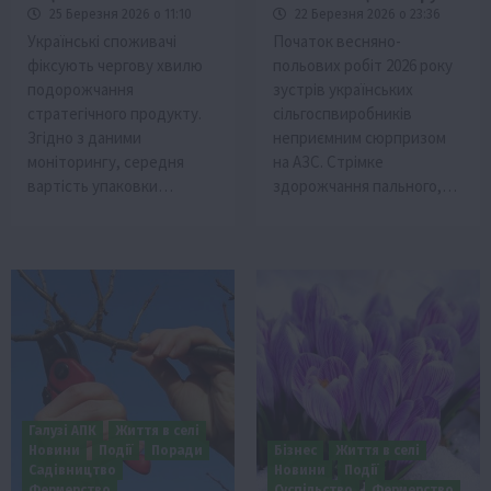
25 Березня 2026 о 11:10
22 Березня 2026 о 23:36
Українські споживачі
Початок весняно-
фіксують чергову хвилю
польових робіт 2026 року
подорожчання
зустрів українських
стратегічного продукту.
сільгоспвиробників
Згідно з даними
неприємним сюрпризом
моніторингу, середня
на АЗС. Стрімке
вартість упаковки…
здорожчання пального,…
Галузі АПК
Життя в селі
Новини
Події
Поради
Бізнес
Життя в селі
Садівництво
Новини
Події
Фермерство
Суспільство
Фермерство