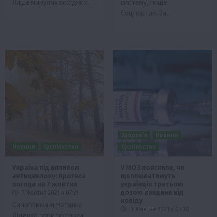
Лише минулих вихідних…
систему, пише
Соцпортал. За…
Здоров’я
Новини
Новини
Суспільство
Суспільство
Україна під впливом
У МОЗ пояснили, чи
антициклону: прогноз
щеплюватимуть
погоди на 7 жовтня
українців третьою
дозою вакцини від
7 Жовтня 2021 о 07:31
ковіду
Синоптикиня Наталка
6 Жовтня 2021 о 07:30
Діденко оприлюднила