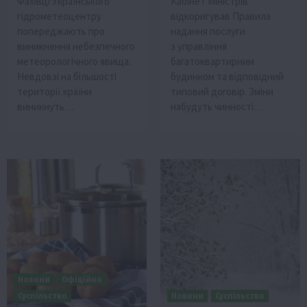
Фахівці Українського
Кабінет Міністрів
гідрометеоцентру
відкоригував Правила
попереджають про
надання послуги
виникнення небезпечного
з управління
метеорологічного явища.
багатоквартирним
Невдовзі на більшості
будинком та відповідний
території країни
типовий договір. Зміни
виникнуть…
набудуть чинності…
Новини
Офіційно
Суспільство
Новини
Суспільство