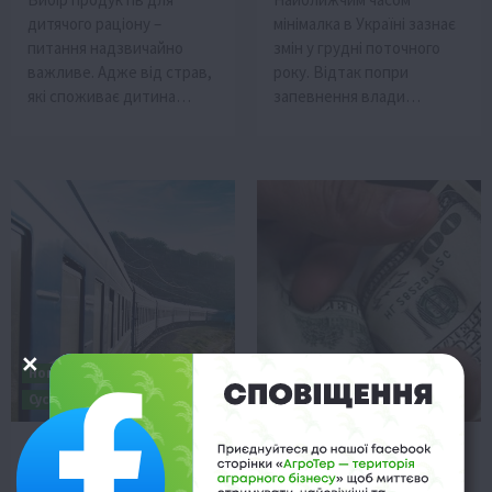
дитячого раціону –
мінімалка в Україні зазнає
питання надзвичайно
змін у грудні поточного
важливе. Адже від страв,
року. Відтак попри
які споживає дитина…
запевнення влади…
Новини
Події
Економіка
Новини
Суспільство
Суспільство
Викрито схему неякісних
У НБУ озвучили правила
закупівель для
купівлі доларів
“Укрзалізниці” на понад
16 Вересня 2021 о 15:29