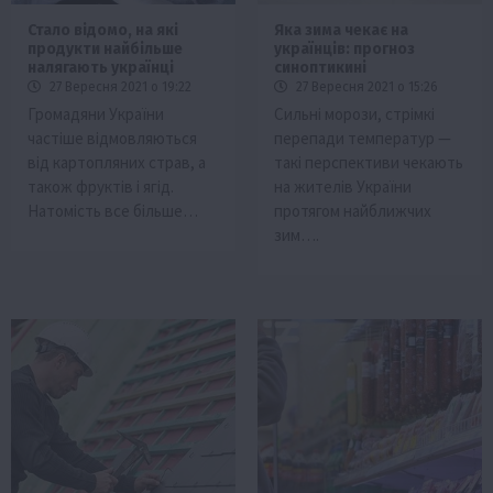
Стало відомо, на які
Яка зима чекає на
продукти найбільше
українців: прогноз
налягають українці
синоптикині
27 Вересня 2021 о 19:22
27 Вересня 2021 о 15:26
Громадяни України
Сильні морози, стрімкі
частіше відмовляються
перепади температур —
від картопляних страв, а
такі перспективи чекають
також фруктів і ягід.
на жителів України
Натомість все більше…
протягом найближчих
зим….