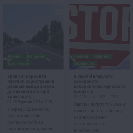
Новини
Офіційно
Новини
Офіційно
Суспільство
Суспільство
Уряд хоче зробити
В Україні планують
платним користування
заборонити
державними дорогами
використання харчового
для певної категорії
продукту
транспорту
22 Вересня 2021 о 07:25
22 Вересня 2021 о 19:25
Народні депутати України
У середу, 22 вересня,
можуть ввести заборону
Кабінет міністрів
на використання
пропонує зробити
пальмової олії у
платним користування
виробництві