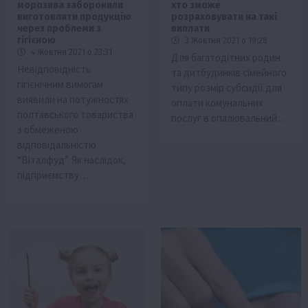
морозива заборонили
хто зможе
виготовляти продукцію
розраховувати на такі
через проблеми з
виплати
гігієною
3 Жовтня 2021 о 19:28
4 Жовтня 2021 о 23:31
Для багатодітних родин
Невідповідність
та дитбудинків сімейного
гігієнічним вимогам
типу розмір субсидії для
виявили на потужностях
оплати комунальних
полтавського товариства
послуг в опалювальний…
з обмеженою
відповідальністю
“Віталфуд”. Як наслідок,
підприємству…