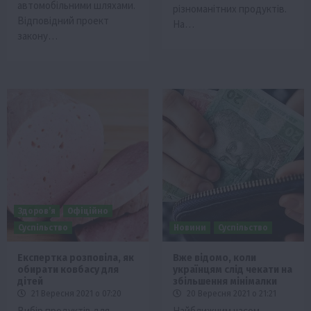
автомобільними шляхами.
різноманітних продуктів.
Відповідний проект
На…
закону…
Здоров’я
Офіційно
Суспільство
Новини
Суспільство
Експертка розповіла, як
Вже відомо, коли
обирати ковбасу для
українцям слід чекати на
дітей
збільшення мінімалки
21 Вересня 2021 о 07:20
20 Вересня 2021 о 21:21
Вибір продуктів для
Найближчим часом