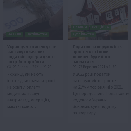
Новини
Офіційно
Новини
Суспільство
Суспільство
Українцям компенсують
Податок на нерухомість
частину сплачених
зросте: хто і коли
податків: що для цього
повинен буде його
потрібно зробити
заплатити
23 Вересня 2021 о 23:20
23 Вересня 2021 о 11:30
Українці, які мають
У 2022 році податок
іпотеку, витрачали гроші
на нерухомість зросте
на освіту, оплату
на 21% у порівнянні з 2021.
медичних послуг
Це передбачено Податковим
(наприклад, операції),
кодексом України.
мають право…
Зокрема, сума податку
за квартиру…