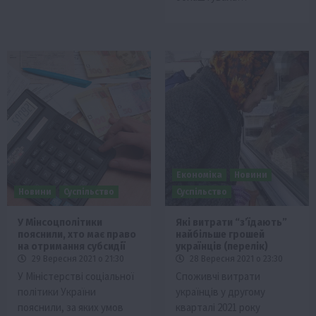
Економіка
Новини
Новини
Суспільство
Суспільство
У Мінсоцполітики
Які витрати “з’їдають”
пояснили, хто має право
найбільше грошей
на отримання субсидії
українців (перелік)
29 Вересня 2021 о 21:30
28 Вересня 2021 о 23:30
У Міністерстві соціальної
Споживчі витрати
політики України
українців у другому
пояснили, за яких умов
кварталі 2021 року