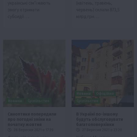
українські сім’ї мають
(квітень, травень,
змогу отримати
червень) склали 873,5
субсидії….
млрд грн….
Новини
Офіційно
Новини
Суспільство
Суспільство
Синоптики попередили
В Україні по-іншому
про погодні зміни на
будуть обслуговувати
початку жовтня
багатоповерхівки
28 Вересня 2021 о 17:39
27 Вересня 2021 о 23:20