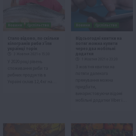
Новини
Суспільство
Новини
Суспільство
Стало відомо, по скільки
Відсьогодні квитки на
кілограмів риби з’їли
потяг можна купити
українці торік
через два мобільні
додатки
3 Жовтня 2021 о 15:30
1 Жовтня 2021 о 23:20
У 2020 році рівень
З жовтня квитки на
споживання риби та
потяги далекого
рибних продуктів в
прямування можна
Україні склав 12,4 кг на…
придбати,
використовуючи відомі
мобільні додатки Viber і…