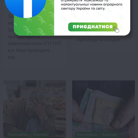
25 млн грн
В Україні в пунктах обміну
17 Вересня 2021 о 23:33
можуть не
За процесуального
приймати зношені,
керівництва
пошкоджені банкноти або
Шевченківської окружної
ті, справжність яких
прокуратури СВ
підтвердити складно….
Шевченківського УП ГУНП
в м. Києві проведено
ряд…
Економіка
Новини
Економіка
Новини