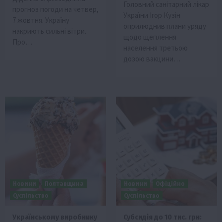
Головний санітарний лікар
прогноз погоди на четвер,
України Ігор Кузін
7 жовтня. Україну
оприлюднив плани уряду
накриють сильні вітри.
щодо щеплення
Про…
населення третьою
дозою вакцини…
Новини
Полтавщина
Новини
Офіційно
Суспільство
Суспільство
Українському виробнику
Субсидія до 10 тис. грн: