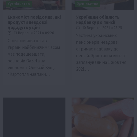
Суспільство
Суспільство
Економіст повідомив, які
Українцям обіцяють
продукти невдовзі
надбавку до пенсії
додадуть у ціні
10 Вересня 2021 о 23:25
13 Вересня 2021 о 09:26
Частина українських
Соняшникова олія в
пенсіонерів невдовзі
Україні найближчим часом
отримає надбавку до
має подешевшати,
пенсій. Зростання виплат
розповів Gazeta.ua
запланували на 1 жовтня
економіст Олексій Кущ.
2021…
“Картопля навпаки…