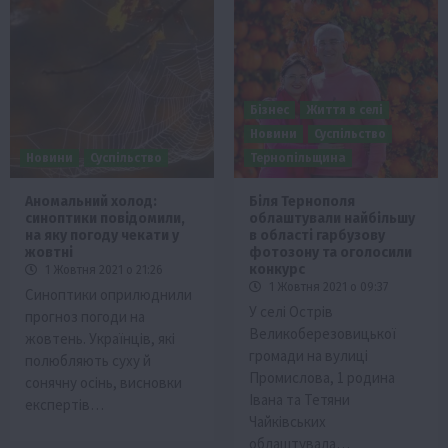
Бізнес
Життя в селі
Новини
Суспільство
Новини
Суспільство
Тернопільщина
Аномальний холод:
Біля Тернополя
синоптики повідомили,
облаштували найбільшу
на яку погоду чекати у
в області гарбузову
жовтні
фотозону та оголосили
конкурс
1 Жовтня 2021 о 21:26
1 Жовтня 2021 о 09:37
Синоптики оприлюднили
У селі Острів
прогноз погоди на
Великоберезовицької
жовтень. Українців, які
громади на вулиці
полюбляють суху й
Промислова, 1 родина
сонячну осінь, висновки
Івана та Тетяни
експертів…
Чайківських
облаштувала…