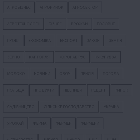
АГРОБІЗНЕС
АГРОРИНОК
АГРОСЕКТОР
АГРОТЕХНОЛОГІЇ
БІЗНЕС
ВРОЖАЙ
ГОЛОВНЕ
ГРОШІ
ЕКОНОМІКА
ЕКСПОРТ
ЗАКОН
ЗЕМЛЯ
ЗЕРНО
КАРТОПЛЯ
КОРОНАВІРУС
КУКУРУДЗА
МОЛОКО
НОВИНИ
ОВОЧІ
ПЕНСІЯ
ПОГОДА
ПОЛЬЩА
ПРОДУКТИ
ПШЕНИЦЯ
РЕЦЕПТ
РИНОК
САДІВНИЦТВО
СІЛЬСЬКЕ ГОСПОДАРСТВО
УКРАЇНА
УРОЖАЙ
ФЕРМА
ФЕРМЕР
ФЕРМЕРИ
ФЕРМЕРСТВО
ЦИБУЛЯ
ЦУКОР
ЦІНА
ЦІНИ