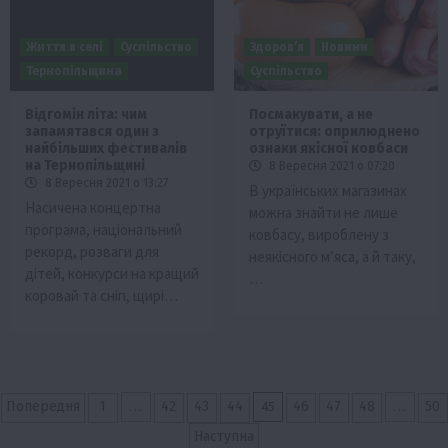
Життя в селі
Суспільство
Здоров’я
Новини
Тернопільщина
Суспільство
Відгомін літа: чим
Посмакувати, а не
запамятався один з
отруїтися: оприлюднено
найбільших фестивалів
ознаки якісної ковбаси
на Тернопільщині
8 Вересня 2021 о 07:20
8 Вересня 2021 о 13:27
В українських магазинах
Насичена концертна
можна знайти не лише
програма, національний
ковбасу, вироблену з
рекорд, розваги для
неякісного м’яса, а й таку,
дітей, конкурси на кращий
…
коровай та сніп, щирі…
Пагінація
…
45
…
Попередня
1
42
43
44
46
47
48
50
записів
Наступна