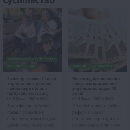
Життя в селі
Суспільство
Тернопільщина
Новини
Суспільство
За вихідні майже 7 тисяч
Пенсія під питанням: що
тернополян відвідали
чекає всіх працюючих
найбільшу в області
українців молодше 50
гарбузову фотозону
років
8 Жовтня 2021 о 09:59
8 Жовтня 2021 о 09:30
Атмосферна гарбузова
В Україні триває пенсійна
локація стала чи не
реформа. Країна
найпопулярнішим місцем
поступово переходить на
для фотосесій цієї осені.
накопичувальну пенсійну