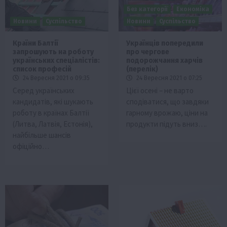
Без категорії
Економіка
Новини
Суспільство
Новини
Суспільство
Країни Балтії
Українців попередили
запрошують на роботу
про чергове
українських спеціалістів:
подорожчання харчів
список професій
(перелік)
24 Вересня 2021 о 09:35
24 Вересня 2021 о 07:25
Серед українських
Цієї осені – не варто
кандидатів, які шукають
сподіватися, що завдяки
роботу в країнах Балтії
гарному врожаю, ціни на
(Литва, Латвія, Естонія),
продукти підуть вниз….
найбільше шансів
офіційно…