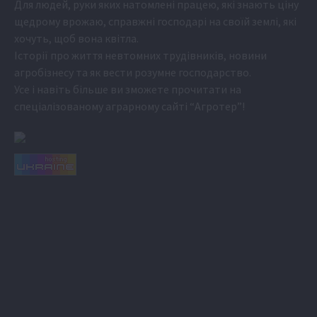
Для людей, руки яких натомлені працею, які знають ціну
щедрому врожаю, справжні господарі на своїй землі, які
хочуть, щоб вона квітла.
Історії про життя невтомних трудівників, новини
агробізнесу та як вести розумне господарство.
Усе і навіть більше ви зможете прочитати на
спеціалізованому аграрному сайті
“Агротер”
!