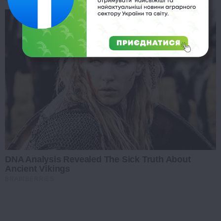
DNA Analysis Revealed The Sick Truth About
Ancient Vikings
BRAINBERRIES