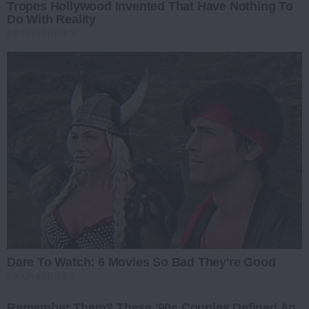
Tropes Hollywood Invented That Have Nothing To
Do With Reality
BRAINBERRIES
Dare To Watch: 6 Movies So Bad They're Good
BRAINBERRIES
Remember Them? These '90s Couples Defined An