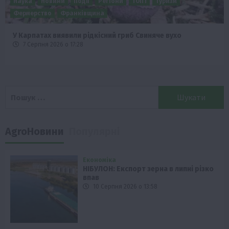
Бізнес
Новини
Поради
ТОП1
Як правильно підібрати розкидач добрив залежно від
площі поля та культур?
7 Серпня 2026 о 10:14
Пошук:
AgroНовини
Популярні
Економіка
НІБУЛОН: Експорт зерна в липні різко
впав
10 Серпня 2026 о 13:58