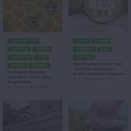
БДЖОЛЯРСТВО
БІЗНЕС
НОВИНИ
ГАЛУЗІ АПК
НОВИНИ
ОФІЦІЙНО
ПОДІЇ
ПЕРЕРОБКА
ПОДІЇ
ПОЛІТИКА
Новий законопроєкт про
РЕГІОНИ
СУМЩИНА
торгівлю викидами:
Пасічники Сумщини
бізнес критикує нещадно
збирають тонни меду
6 Серпня 2026 о 21:28
попри війну
7 Серпня 2026 о 08:58