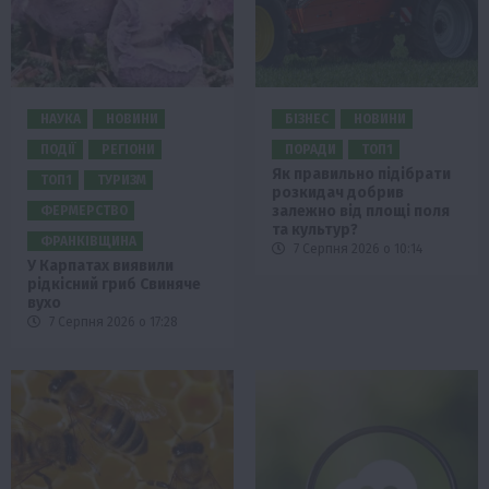
НАУКА
НОВИНИ
БІЗНЕС
НОВИНИ
ПОДІЇ
РЕГІОНИ
ПОРАДИ
ТОП1
Як правильно підібрати
ТОП1
ТУРИЗМ
розкидач добрив
залежно від площі поля
ФЕРМЕРСТВО
та культур?
ФРАНКІВЩИНА
7 Серпня 2026 о 10:14
У Карпатах виявили
рідкісний гриб Свиняче
вухо
7 Серпня 2026 о 17:28