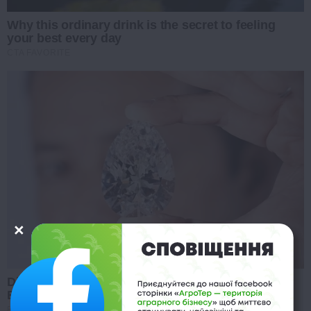
Why this ordinary drink is the secret to feeling
your best every day
CTA FAVORITE
Discover 15 Surprising Things Forbidden By The
Bible
BRAINBERRIES