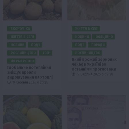
ЕКОНОМІКА
ЖИТТЯ В СЕЛІ
ЖИТТЯ В СЕЛІ
НОВИНИ
ОФІЦІЙНО
НОВИНИ
ПОДІЇ
ПОДІЇ
ПОРАДИ
РОСЛИНИЦТВО
ТОП1
РОСЛИНИЦТВО
Який врожай зернових
ФЕРМЕРСТВО
чекає в Україні за
Глобальне потепління
останніми прогнозами
зміщує ареали
9 Серпня 2026 о 09:28
вирощування картоплі
9 Серпня 2026 о 20:28