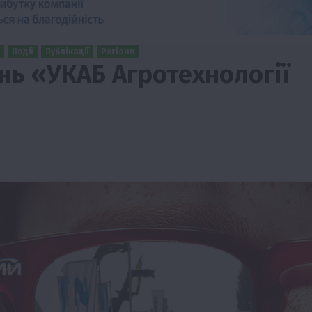
Події
Публікації
Регіони
нь «УКАБ Агротехнології
Події
Наука
Новини
Події
Регіони
ТОП1
Туризм
Фермерство
Франківщина
грн від
У Карпатах виявили рідкісний гриб Свиня
вухо
7 Серпня 2026 о 17:28