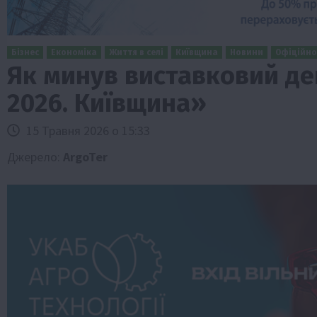
Бізнес
Економіка
Життя в селі
Київщина
Новини
Офіційно
Як минув виставковий де
2026. Київщина»
15 Травня 2026 о 15:33
Джерело:
ArgoTer
Бізнес
Економіка
Життя в селі
Новини
ТОП1
Фермерство
Аграрії отримають кредити до 10 млн 
Sense Bank
4 Серпня 2026 о 12:08