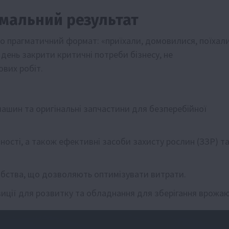
мальний результат
но прагматичний формат: «приїхали, домовилися, поїхал
день закрити критичні потреби бізнесу, не
ових робіт.
машин та оригінальні запчастини для безперебійної
ості, а також ефективні засоби захисту рослин (ЗЗР) т
обства, що дозволяють оптимізувати витрати.
зиції для розвитку та обладнання для зберігання врожаю