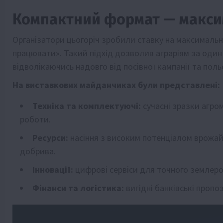
Компактний формат — макси
Організатори цьогоріч зробили ставку на максималь
працювати». Такий підхід дозволив аграріям за один 
відволікаючись надовго від посівної кампанії та поль
На виставкових майданчиках були представлені:
Техніка та комплектуючі:
сучасні зразки агро
роботи.
Ресурси:
насіння з високим потенціалом врожайн
добрива.
Інновації:
цифрові сервіси для точного землер
Фінанси та логістика:
вигідні банківські пропо