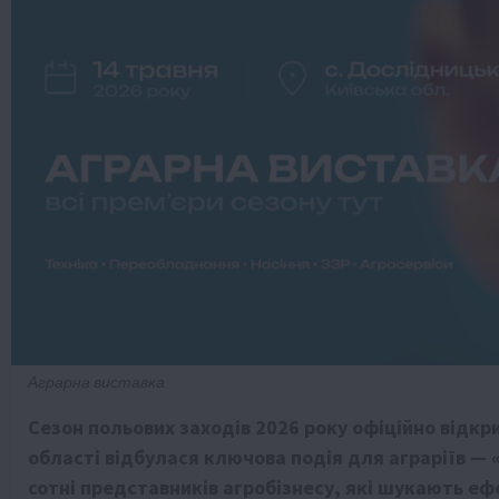
Аграрна виставка
Сезон польових заходів 2026 року офіційно відкри
області відбулася ключова подія для аграріїв — 
сотні представників агробізнесу, які шукають еф