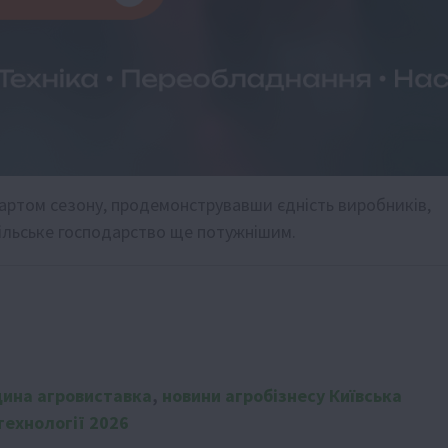
артом сезону, продемонструвавши єдність виробників,
сільське господарство ще потужнішим.
щина агровиставка
,
новини агробізнесу Київська
технології 2026