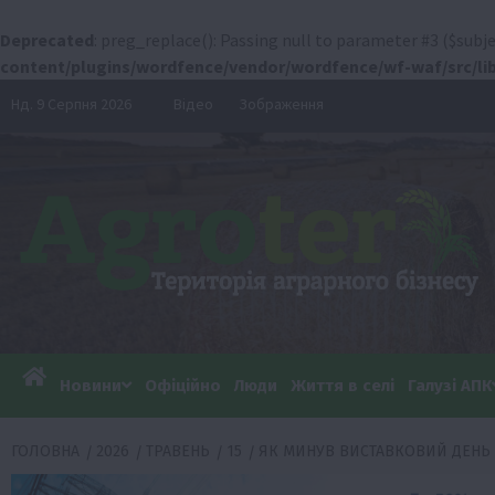
Deprecated
: preg_replace(): Passing null to parameter #3 ($subje
content/plugins/wordfence/vendor/wordfence/wf-waf/src/lib
Перейти
Нд. 9 Серпня 2026
Відео
Зображення
до
вмісту
Новини
Офіційно
Люди
Життя в селі
Галузі АПК
ГОЛОВНА
2026
ТРАВЕНЬ
15
ЯК МИНУВ ВИСТАВКОВИЙ ДЕНЬ 