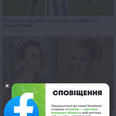
10 World Cup 2026 Facts Every Football Fan
Should Know
BRAINBERRIES
Critics Were Impressed By The Way She Portrayed