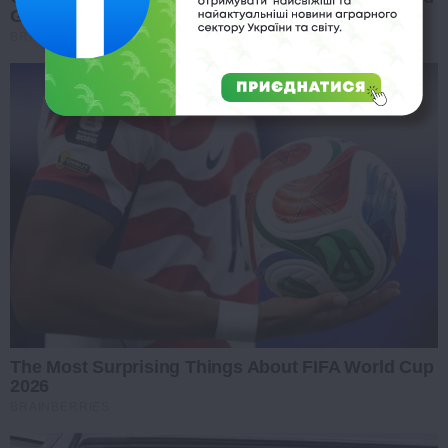
Grace Kelly
BRAINBERRIES
The Most Surprising Things About FIFA World Cup
2026
BRAINBERRIES