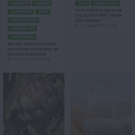
ЗДОРОВ’Я
НОВИНИ
ТОП1
ФЕРМЕРСТВО
Як позбутися мурах на
ПЕРЕРОБКА
ПОДІЇ
городі без хімії: тільки
дієві поради
РОСЛИНИЦТВО
31 Липня 2026 о 21:40
ФЕРМЕРСТВО
ХАРКІВЩИНА
Масове нашестя клопів
на посівах соняшнику: як
врятувати врожай
1 Серпня 2026 о 07:58