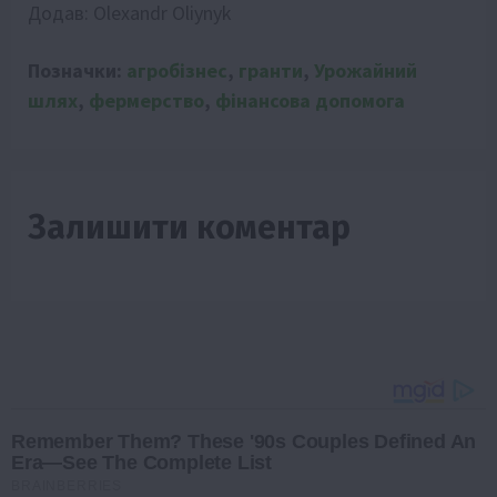
Додав:
Olexandr Oliynyk
Позначки:
агробізнес
,
гранти
,
Урожайний
шлях
,
фермерство
,
фінансова допомога
Залишити коментар
Remember Them? These '90s Couples Defined An
Era—See The Complete List
BRAINBERRIES