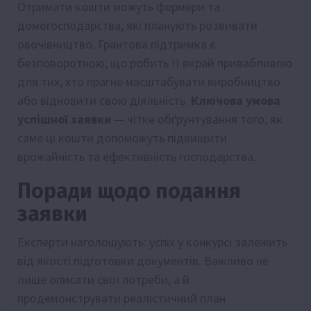
Отримати кошти можуть фермери та
домогосподарства, які планують розвивати
овочівництво. Грантова підтримка є
безповоротною, що робить її вкрай привабливою
для тих, хто прагне масштабувати виробництво
або відновити свою діяльність.
Ключова умова
успішної заявки
— чітке обґрунтування того, як
саме ці кошти допоможуть підвищити
врожайність та ефективність господарства.
Поради щодо подання
заявки
Експерти наголошують: успіх у конкурсі залежить
від якості підготовки документів. Важливо не
лише описати свої потреби, а й
продемонструвати реалістичний план