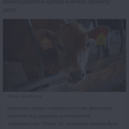
великої рогатої худоби в межах проєкту
ARISE.
Фото: agrotimes.ua
Українські аграрії отримали суттєву фінансову
допомогу від держави для розвитку
тваринництва. Понад 167 мільйонів гривень було