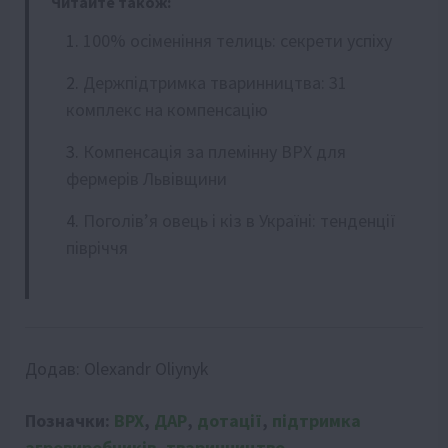
Читайте також:
100% осіменіння телиць: секрети успіху
Держпідтримка тваринництва: 31
комплекс на компенсацію
Компенсація за племінну ВРХ для
фермерів Львівщини
Поголів’я овець і кіз в Україні: тенденції
півріччя
Додав:
Olexandr Oliynyk
Позначки:
ВРХ
,
ДАР
,
дотації
,
підтримка
агровиробників
,
тваринництво