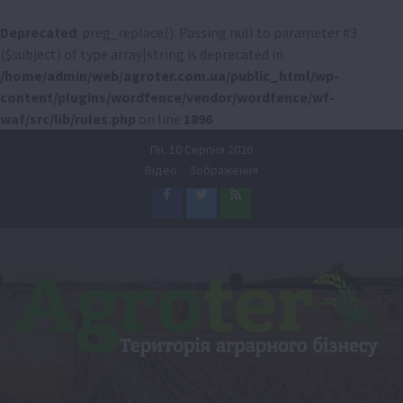
Deprecated
: preg_replace(): Passing null to parameter #3
($subject) of type array|string is deprecated in
/home/admin/web/agroter.com.ua/public_html/wp-
content/plugins/wordfence/vendor/wordfence/wf-
waf/src/lib/rules.php
on line
1896
Перейти
Пн. 10 Серпня 2026
до
Відео
Зображення
вмісту
Facebook
Twitter
Feed