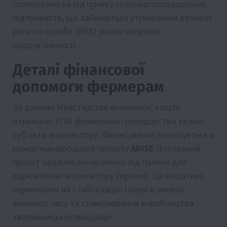
спрямовано на підтримку сільськогосподарських
підприємств, що займаються утриманням великої
рогатої худоби (ВРХ) різних напрямів
продуктивності.
Деталі фінансової
допомоги фермерам
За даними Міністерства економіки, кошти
отримали 3743 фермерські господарства та інші
суб’єкти агросектору. Фінансування реалізується в
межах міжнародного проєкту
ARISE
(Екстрений
проєкт надання інклюзивної підтримки для
відновлення агросектору України). Ця ініціатива
спрямована на стабілізацію галузі в умовах
воєнного часу та стимулювання виробництва
тваринницької продукції.