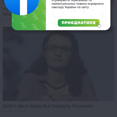
The 10 Most Stunning Women From Lebanon -
Who Is Your Favorite?
BRAINBERRIES
2025’s Most Impactful Celebrity Farewells
BRAINBERRIES