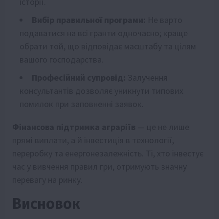
історії.
Вибір правильної програми:
Не варто
подаватися на всі гранти одночасно; краще
обрати той, що відповідає масштабу та цілям
вашого господарства.
Професійний супровід:
Залучення
консультантів дозволяє уникнути типових
помилок при заповненні заявок.
Фінансова підтримка аграріїв
— це не лише
прямі виплати, а й інвестиція в технології,
переробку та енергонезалежність. Ті, хто інвестує
час у вивчення правил гри, отримують значну
перевагу на ринку.
Висновок