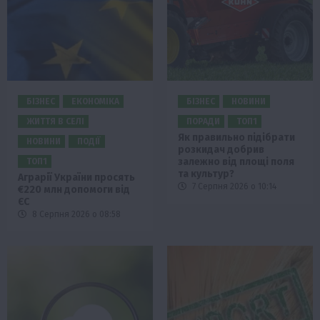
БІЗНЕС
ЕКОНОМІКА
БІЗНЕС
НОВИНИ
ЖИТТЯ В СЕЛІ
ПОРАДИ
ТОП1
Як правильно підібрати
НОВИНИ
ПОДІЇ
розкидач добрив
залежно від площі поля
ТОП1
та культур?
Аграрії України просять
7 Серпня 2026 о 10:14
€220 млн допомоги від
ЄС
8 Серпня 2026 о 08:58