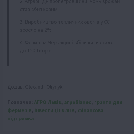
Аграрії Дніпропетровщини: чому врожай
став збитковим
Виробництво тепличних овочів у ЄС
зросло на 2%
Ферма на Черкащині збільшить стадо
до 1200 корів
Додав:
Olexandr Oliynyk
Позначки:
АГРО Львів
,
агробізнес
,
гранти для
фермерів
,
інвестиції в АПК
,
фінансова
підтримка