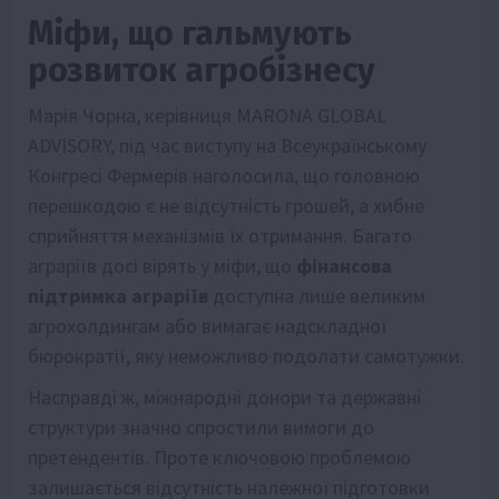
Міфи, що гальмують
розвиток агробізнесу
Марія Чорна, керівниця MARONA GLOBAL
ADVISORY, під час виступу на Всеукраїнському
Конгресі Фермерів наголосила, що головною
перешкодою є не відсутність грошей, а хибне
сприйняття механізмів їх отримання. Багато
аграріїв досі вірять у міфи, що
фінансова
підтримка аграріїв
доступна лише великим
агрохолдингам або вимагає надскладної
бюрократії, яку неможливо подолати самотужки.
Насправді ж, міжнародні донори та державні
структури значно спростили вимоги до
претендентів. Проте ключовою проблемою
залишається відсутність належної підготовки