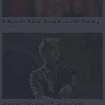
Bollywood’s Boldest Dance Scenes Still Trending
BRAINBERRIES
Where Are They Now? 9 Ex-Actors Found