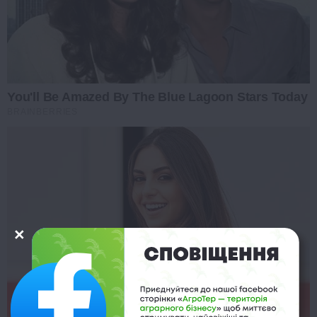
You'll Be Amazed By The Blue Lagoon Stars Today
BRAINBERRIES