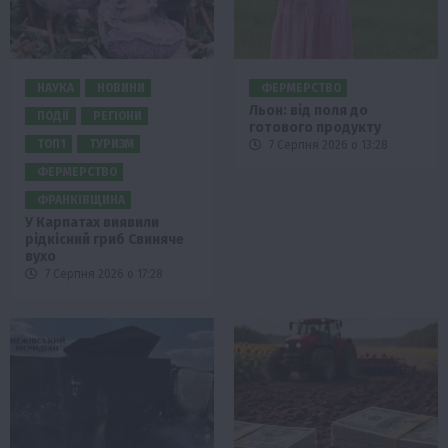
НАУКА
НОВИНИ
ФЕРМЕРСТВО
Льон: від поля до
ПОДІЇ
РЕГІОНИ
готового продукту
ТОП1
ТУРИЗМ
7 Серпня 2026 о 13:28
ФЕРМЕРСТВО
ФРАНКІВЩИНА
У Карпатах виявили
рідкісний гриб Свиняче
вухо
7 Серпня 2026 о 17:28