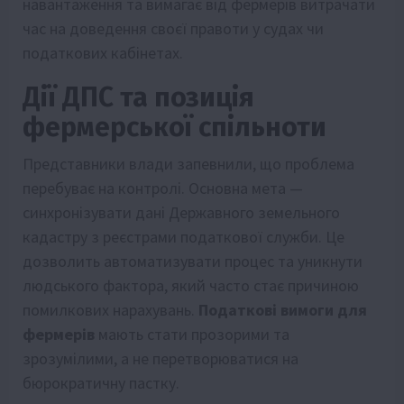
навантаження та вимагає від фермерів витрачати
час на доведення своєї правоти у судах чи
податкових кабінетах.
Дії ДПС та позиція
фермерської спільноти
Представники влади запевнили, що проблема
перебуває на контролі. Основна мета —
синхронізувати дані Державного земельного
кадастру з реєстрами податкової служби. Це
дозволить автоматизувати процес та уникнути
людського фактора, який часто стає причиною
помилкових нарахувань.
Податкові вимоги для
фермерів
мають стати прозорими та
зрозумілими, а не перетворюватися на
бюрократичну пастку.