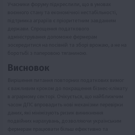
Учасники форуму підкреслили, що в умовах
воєнного стану та економічної нестабільності,
підтримка аграріїв є пріоритетним завданням
держави. Спрощення податкового
адміністрування допоможе фермерам
зосередитися на посівній та зборі врожаю, а не на
боротьбі з паперовою тяганиною.
Висновок
Вирішення питання повторних податкових вимог
є важливим кроком до покращення бізнес-клімату
в аграрному секторі. Очікується, що найближчим
часом ДПС впровадить нові механізми перевірки
даних, які мінімізують ризик виникнення
подвійних нарахувань, дозволяючи українським
фермерам працювати більш ефективно та