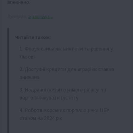
впевнено.
Джерело:
agronews.ua
Читайте також:
Форум свинарів: виклики та рішення у
Львові
Доступні кредити для аграріїв: ставка
знижена
Надранні посіви озимого ріпаку: чи
варто знижувати густоту
Робота морських портів: оцінка НБУ
станом на 2024 рік