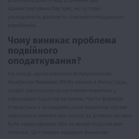
адміністративних бар’єрів, які суттєво
ускладнюють діяльність сільськогосподарських
виробників.
Чому виникає проблема
подвійного
оподаткування?
На заході, організованому Всеукраїнським
Конгресом Фермерів (ВКФ) спільно з Mercy Corps,
аграрії наголосили на системних помилках у
нарахуванні податків на землю. Часто фермери
стикаються з ситуаціями, коли податкові органи
надсилають вимоги про сплату за ділянки, які вже
були задекларовані або за якими податки вже
сплачені. Це створює надмірне фінансове