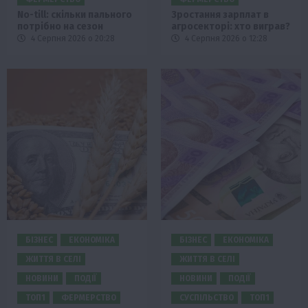
No-till: скільки пального
Зростання зарплат в
потрібно на сезон
агросекторі: хто виграв?
4 Серпня 2026 о 20:28
4 Серпня 2026 о 12:28
БІЗНЕС
ЕКОНОМІКА
БІЗНЕС
ЕКОНОМІКА
ЖИТТЯ В СЕЛІ
ЖИТТЯ В СЕЛІ
НОВИНИ
ПОДІЇ
НОВИНИ
ПОДІЇ
ТОП1
ФЕРМЕРСТВО
СУСПІЛЬСТВО
ТОП1