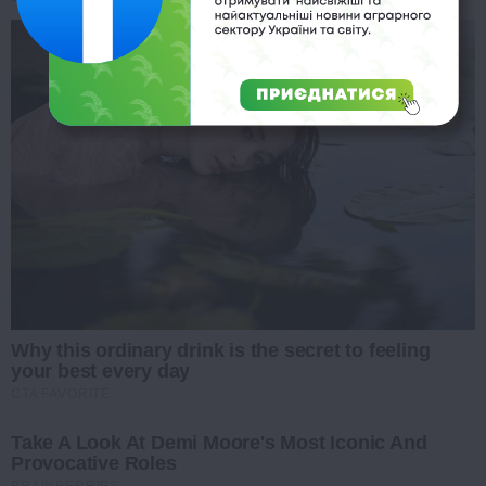
Why this ordinary drink is the secret to feeling
your best every day
CTA FAVORITE
Take A Look At Demi Moore's Most Iconic And
Provocative Roles
BRAINBERRIES