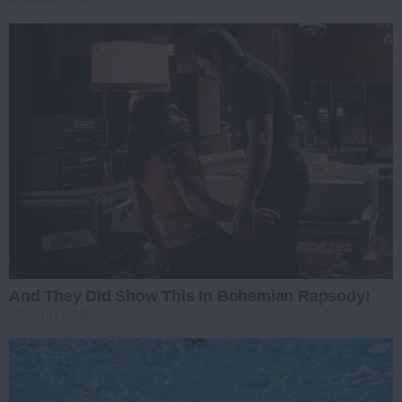
And They Did Show This In Bohemian Rapsody!
BRAINBERRIES