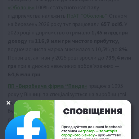
«Оболонь»
.100% статутного капіталу
підприємства належить
ПрАТ “Оболонь”
. Станом
на березень 2026 року тут працювали
657 осіб
. У
2025 році підприємство отримало
1,45 млрд грн
доходу
та
116,9 млн грн чистого прибутку
,
водночас чиста маржа знизилася з 10,5% до
8%
.
Попри це, активи у 2025 році зросли до
739,4 млн
грн
при відносно невеликих зобов’язаннях —
64,6 млн грн
.
ПП «Виробнича фірма “Панда»
працює з 1995
року у Вінниці та спеціалізується на виробництві
безалкогольних напоїв, мінеральної й
бутильованої води під
ТМ “КАРАВАН”
. У 2025
році компанія отримала
1,14 млрд грн доходу
та
199,3 млн грн чистого прибутку
, а чиста маржа
зросла до
17,4%
. Активи підприємства