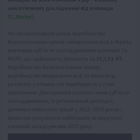
аналітичному дослідженні від команди
YC.Market
.
Ми проаналізували ринок виробництва
безалкогольних напоїв і мінеральних вод в Україні,
вивчивши субʼєкти господарювання (компанії та
ФОП), що здійснюють діяльність за ВЕД
11.07.
Виробництво безалкогольних напоїв;
виробництво мінеральних вод та інших вод,
розлитих у пляшки і не перебувають у стані
припинення. Дослідження охопило чинні суб’єкти
господарювання, їх регіональний розподіл,
динаміка нових реєстрацій у 2022–2025 роках і
фінансові результати найбільших за виручкою
компаній за підсумками 2025 року.