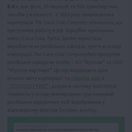
B.V.»
, має філії, 39 ліцензій та 926 транспортних
засобів у власності. У 2022 році американська
корпорація
The Coca-Cola Company
оголосила, що
призупиняє роботу в рф. Офіційно оригінальні
напої (Coca-Cola, Fanta, Sprite) перестали
виробляти на російських заводах, проте в складі
корпорації
The Coca-Cola Companyдосі присутні
російської юридичні особи – АО “Мултон” та ООО
“Мултон партнерс”. Це підтверджують дані
річного звіту корпорації та
офіційні дані
з
“ЕГРЮЛ/ЕГРИП”
, додані в систему YouControl.
Наявність у складі міжнародних груп компаній
російських юридичних осіб відображена у
відповідному факторі Експрес-аналізу.