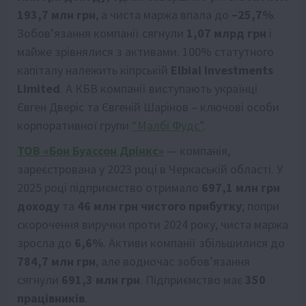
193,7 млн грн
, а чиста маржа впала до
–25,7%
.
Зобов’язання компанії сягнули
1,07 млрд грн
і
майже зрівнялися з активами. 100% статутного
капіталу належить кіпрській
Elbiai Investments
Limited
. А КБВ компанії виступають українці
Євген Дверіс та Євгеній Шарінов – ключові особи
корпоративної групи
“Малбі Фудс”
.
ТОВ «Бон Буассон Дрінкс»
— компанія,
зареєстрована у 2023 році в Черкаській області. У
2025 році підприємство отримало
697,1 млн грн
доходу
та
46 млн грн чистого прибутку
; попри
скорочення виручки проти 2024 року, чиста маржа
зросла до
6,6%
. Активи компанії збільшилися до
784,7 млн грн
, але водночас зобов’язання
сягнули
691,3 млн грн
. Підприємство має
350
працівників
.