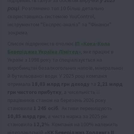
підприємств галузі за обсягом виручки
у 2025
році
. Розглянемо топ 10 більш детально
скориставшись системою YouControl,
інструментом “Експрес-аналіз” та “Фінанси”
зокрема.
Список підприємств очолює
ІП «Кока-Кола
Беверіджиз Україна Лімітед»
, яке працює в
Україні з 1998 року та спеціалізується на
виробництві безалкогольних напоїв, мінеральної
й бутильованої води. У 2025 році компанія
отримала
18,03 млрд грн доходу
та
2,21 млрд
грн чистого прибутку
, а чисельність її
працівників станом на березень 2026 року
становила
1 245 осіб
. Активи перевищують
10,85 млрд грн
, а чиста маржа за 2025 рік
становила
12,2%
. Компанія на 100% належить
нідерландській
«КК Беверіджиз Холдингз II