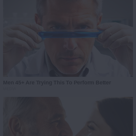
Men 45+ Are Trying This To Perform Better
MEDVI