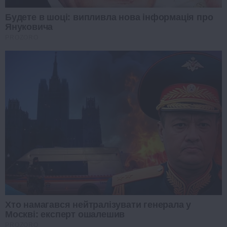
Будете в шоці: випливла нова інформація про
Януковича
PROZORO
Хто намагався нейтралізувати генерала у
Москві: експерт ошалешив
PROZORO