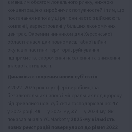
з меншим обсягом локального ринку, нижчою
концентрацією виробничих потужностей і тим, що
постачання напоїв у ці регіони часто здійснюють
компанії, зареєстровані у більших економічних
центрах. Окремим чинником для Херсонської
області є наслідки повномасштабної війни:
окупація частини території, руйнування
підприємств, скорочення населення та зниження
ділової активності.
Динаміка створення нових субʼєктів
У 2022–2025 роках у сфері виробництва
безалкогольних напоїв і мінеральних вод щороку
відкривалися нові суб’єкти господарювання:
47
—
у 2022 році,
49
— у 2023-му,
37
— у 2024-му. Як
показав аналіз YC.Market у
2025-му кількість
нових реєстрацій повернулася до рівня 2022