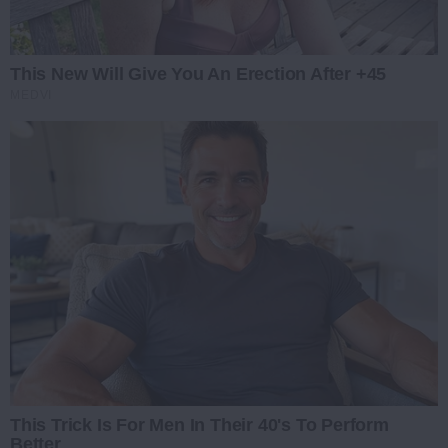
This New Will Give You An Erection After +45
MEDVI
This Trick Is For Men In Their 40's To Perform
Better