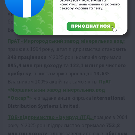
збільшилися до
879,9 млн грн
,. Штат налічує
82
працівники
. Керівником, учасником та
бенефіціаром компанії є Григорій Ушаков з
Вінниці.
ПрАТ «Миргородський завод мінеральних вод»
працює з 1994 року, штат підприємства становить
343 працівники
. У 2025 році компанія отримала
895,4 млн грн доходу
та
122,1 млн грн чистого
прибутку
, а чиста маржа зросла до
13,6%
..
Власником 100% акцій так само як і в
ПрАТ
«Моршинський завод мінеральних вод
“Оскар”»
є згадана вище кіпрська
International
Distribution Systems Limited
.
ТОВ-підприємство «Ізумруд ЛТД»
працює з 2004
року. У 2025 році підприємство отримало
753,8
млн грн доходу
, однак завершило рік зі
збитком