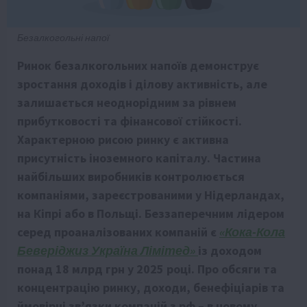
Безалкогольні напої
Ринок безалкогольних напоїв демонструє
зростання доходів і ділову активність, але
залишається неоднорідним за рівнем
прибутковості та фінансової стійкості.
Характерною рисою ринку є активна
присутність іноземного капіталу. Частина
найбільших виробників контролюється
компаніями, зареєстрованими у Нідерландах,
на Кіпрі або в Польщі. Беззаперечним лідером
серед проаналізованих компаній є
«Кока-Кола
Беверіджиз Україна Лімітед»
із доходом
понад 18 млрд грн у 2025 році. Про обсяги та
концентрацію ринку, доходи, бенефіціарів та
ймовірні зв’язки компаній з рф – в новому