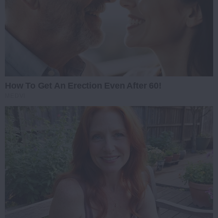
How To Get An Erection Even After 60!
MEDVI