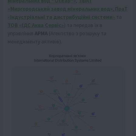
мінеральних вод “Оскар”»
,
ПрАТ
«Миргородський завод мінеральних вод»
,
ПраТ
«
Індустріальні та дистрибуційні системи
»
та
ТОВ «ІДС Аква Сервіс»
)
та передав їх в
управління
АРМА
(Агентство з розшуку та
менеджменту активів).