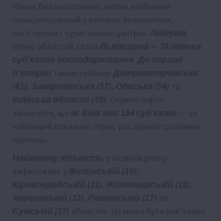
Ринок безалкогольних напоїв найбільше
сконцентрований у великих економічних,
логістичних і туристичних центрах.
Лідером
серед областей стала
Львівщина — 78 діючих
суб’єктів господарювання
.
До першої
п’ятірки
також увійшли
Дніпропетровська
(61)
,
Закарпатська (57)
,
Одеська (54)
та
Київська області (50)
. Окремо варто
зазначити, що
м. Київ має 154 суб’єкти
— це
найвищий показник серед усіх адміністративних
одиниць.
Найменшу кількість
учасників ринку
зафіксовано у
Волинській (10)
,
Кіровоградській (11)
,
Житомирській (12)
,
Херсонській (12)
,
Рівненській (17)
та
Сумській (17)
областях. Це може бути пов’язано