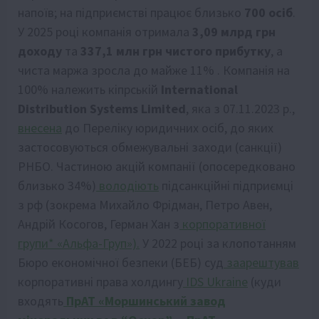
напоїв; на підприємстві працює близько
700 осіб
.
У 2025 році компанія отримала
3,09 млрд грн
доходу
та
337,1 млн грн чистого прибутку
, а
чиста маржа зросла до майже 11% . Компанія на
100% належить кіпрській
International
Distribution Systems Limited
, яка
з 07.11.2023 р.,
внесена
до Переліку юридичних осіб, до яких
застосовуються обмежувальні заходи (санкції)
РНБО. Частиною акцій компанії (опосередковано
близько 34%)
володіють
підсанкційні підприємці
з рф (зокрема Михайло Фрідман, Петро Авен,
Андрій Косогов, Герман Хан з
корпоративної
групи*
«Альфа-Груп»).
У 2022 році за клопотанням
Бюро економічної безпеки (БЕБ) суд
заарештував
корпоративні права холдингу
IDS Ukraine
(куди
входять
ПрАТ «Моршинський завод