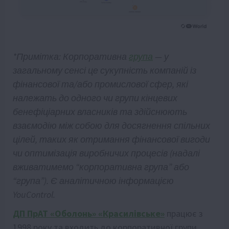
*Примітка: Корпоративна
група
— у
загальному сенсі це сукупність компаній із
фінансової та/або промислової сфер, які
належать до одного чи групи кінцевих
бенефіціарних власників та здійснюють
взаємодію між собою для досягнення спільних
цілей, таких як отримання фінансової вигоди
чи оптимізація виробничих процесів (надалі
вживатимемо “корпоративна група” або
“група”). Є аналітичною інформацією
YouControl.
ДП ПрАТ «Оболонь» «Красилівське»
працює з
1998 року та входить до корпоративної групи