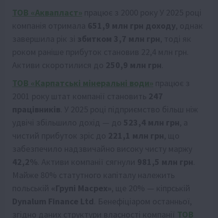
ТОВ «Аквапласт»
працює з 2000 року У 2025 році
компанія отримала
651,9 млн грн доходу
, однак
завершила рік зі
збитком 3,7 млн грн
, тоді як
роком раніше прибуток становив 22,4 млн грн.
Активи скоротилися до
250,9 млн грн
.
ТОВ «Карпатські мінеральні води»
працює з
2001 року штат компанії становить
247
працівників
. У 2025 році підприємство більш ніж
удвічі збільшило дохід — до
523,4 млн грн
, а
чистий прибуток зріс до
221,1 млн грн
, що
забезпечило надзвичайно високу чисту маржу
42,2%
. Активи компанії сягнули
981,5 млн грн
.
Майже 80% статутного капіталу належить
польській
«Групі Масpex»
, ще 20% — кіпрській
Dynalum Finance Ltd
. Бенефіціаром останньої,
згідно даних структури власності компанії
ТОВ