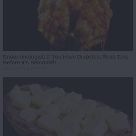
Endocrinologist: If You Have Diabetes, Read This
Before It's Removed!
GLYCOGEN SUPPORT