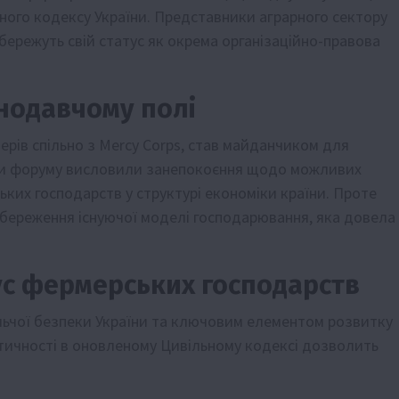
ого кодексу України. Представники аграрного сектору
ережуть свій статус як окрема організаційно-правова
онодавчому полі
ерів спільно з Mercy Corps, став майданчиком для
ники форуму висловили занепокоєння щодо можливих
ких господарств у структурі економіки країни. Проте
збереження існуючої моделі господарювання, яка довела
ус фермерських господарств
чої безпеки України та ключовим елементом розвитку
ентичності в оновленому Цивільному кодексі дозволить