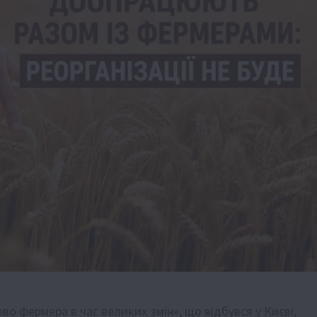
во фермера в час великих змін», що відбувся у Києві,