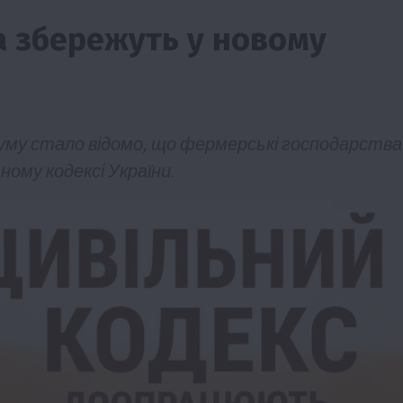
а збережуть у новому
уму стало відомо, що фермерські господарства
ому кодексі України.
ії
Бізнес
Новини
Офіційно
Події
Суспільство
во
ТОП1
Фермерство
жаю за
Оренда садової ділянки: як усе оформити
легально та без проблем
5 Серпня 2026 о 20:14