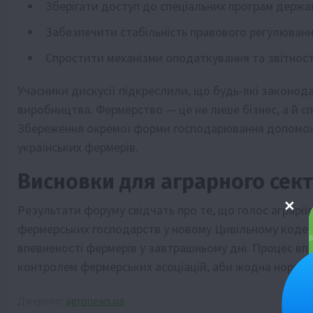
Зберігати доступ до спеціальних програм держа
Забезпечити стабільність правового регулюванн
Спростити механізми оподаткування та звітност
Учасники дискусії підкреслили, що будь-які законода
виробництва. Фермерство — це не лише бізнес, а й сп
Збереження окремої форми господарювання допомож
українських фермерів.
Висновки для аграрного сек
Результати форуму свідчать про те, що голос аграрії
фермерських господарств у новому Цивільному кодекс
впевненості фермерів у завтрашньому дні. Процес в
контролем фермерських асоціацій, аби жодна норма н
Джерело:
agronews.ua