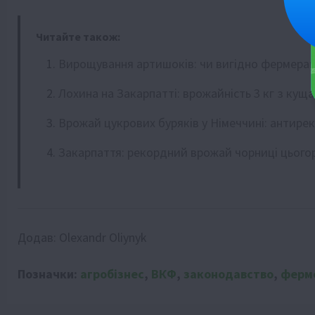
Читайте також:
Вирощування артишоків: чи вигідно фермерам 
Лохина на Закарпатті: врожайність 3 кг з куща
Врожай цукрових буряків у Німеччині: антирек
Закарпаття: рекордний врожай чорниці цього
Додав:
Olexandr Oliynyk
Позначки:
агробізнес
,
ВКФ
,
законодавство
,
ферм