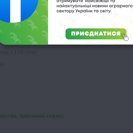
в Україні
 у горах
орд з 1990 року
річ
ерство
,
Цивільний кодекс