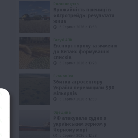
Рослиництво
Врожайність пшениці в
«Агротрейд»: результати
жнив
6 Серпня 2026 о 13:58
Галузі АПК
Експорт гороху та ячменю
до Китаю: формування
списків
6 Серпня 2026 о 13:28
Економіка
Збитки агросектору
України перевищили $90
ня
мільярдів
6 Серпня 2026 о 12:58
а
Одещина
РФ атакувала судно з
українським зерном у
Чорному морі
6 Серпня 2026 о 12:28