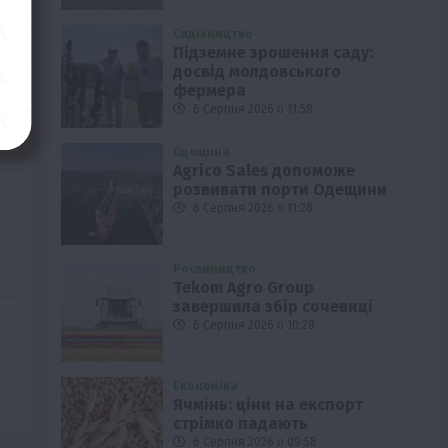
Садівництво
Підземне зрошення саду:
досвід молдовського
фермера
6 Серпня 2026 о 11:58
Одещина
Agrico Sales допоможе
розвивати порти Одещини
6 Серпня 2026 о 11:28
Рослиництво
Tekom Agro Group
завершила збір сочевиці
6 Серпня 2026 о 10:28
Економіка
Ячмінь: ціни на експорт
стрімко падають
6 Серпня 2026 о 09:58