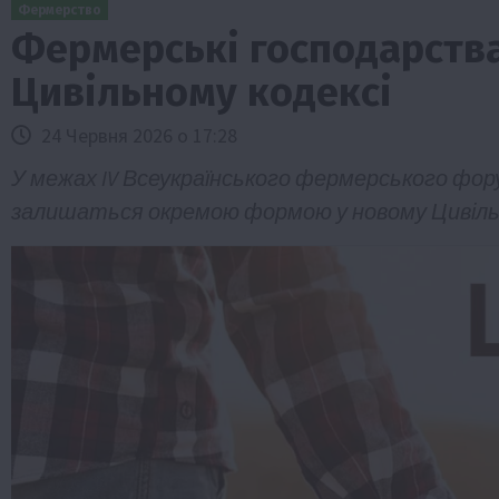
Фермерство
Фермерські господарств
Цивільному кодексі
24 Червня 2026 о 17:28
У межах IV Всеукраїнського фермерського фор
залишаться окремою формою у новому Цивільн
Бізнес
Галузі АПК
Економіка
Новини
Под
Рослиництво
Суспільство
ТОП1
Фермерст
Кредити для аграріїв під заставу вро
новою програмою від Уряду
1 Серпня 2026 о 11:58