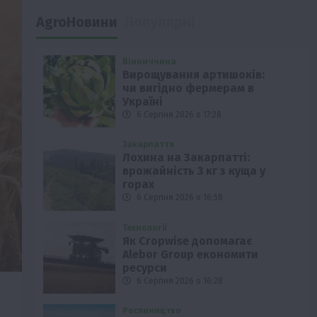
AgroНовини
Популярні
Вінниччина
Вирощування артишоків:
чи вигідно фермерам в
Україні
6 Серпня 2026 о 17:28
Закарпаття
Лохина на Закарпатті:
врожайність 3 кг з куща у
горах
6 Серпня 2026 о 16:58
Технології
Як Cropwise допомагає
Alebor Group економити
ресурси
6 Серпня 2026 о 16:28
Рослиництво