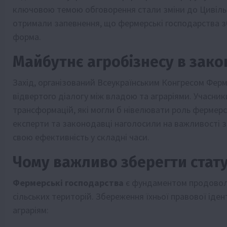
ключовою темою обговорення стали зміни до Цивільн
отримали запевнення, що фермерські господарства зб
форма.
Майбутнє агробізнесу в зак
Захід, організований Всеукраїнським Конгресом Ферм
відвертого діалогу між владою та аграріями. Учас
трансформацій, які могли б нівелювати роль фермерсь
експерти та законодавці наголосили на важливості 
свою ефективність у складні часи.
Чому важливо зберегти стат
Фермерські господарства
є фундаментом продоволь
сільських територій. Збереження їхньої правової ід
аграріям: