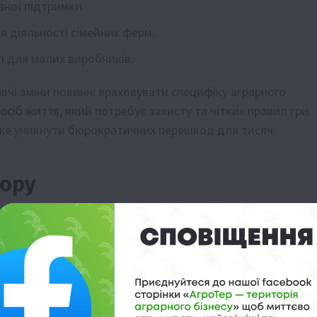
вної підтримки.
я діяльності сімейних ферм.
і для малих виробників.
вчі зміни повинні враховувати специфіку аграрного
осіб життя, який потребує захисту та чітких правил гри.
е уникнути бюрократичних перешкод для тисяч
тору
в почутий на рівні розробників законодавства. Збережен
і стане запорукою інвестиційної привабливості галузі т
провадження змін буде продовжуватися під пильним
е зашкодила інтересам дрібних та середніх виробників.