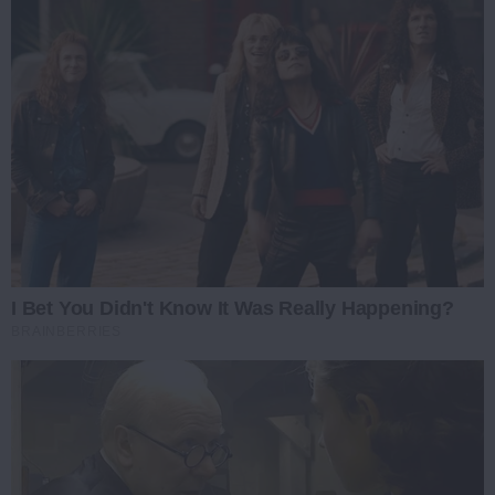
I Bet You Didn't Know It Was Really Happening?
BRAINBERRIES