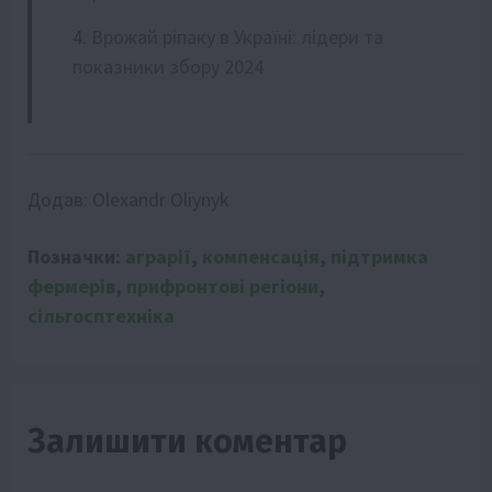
Врожай ріпаку в Україні: лідери та
показники збору 2024
Додав:
Olexandr Oliynyk
Позначки:
аграрії
,
компенсація
,
підтримка
фермерів
,
прифронтові регіони
,
сільгосптехніка
Залишити коментар