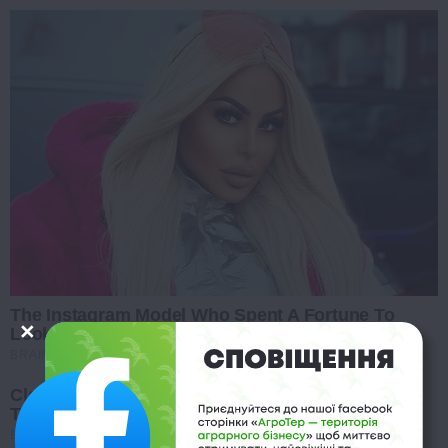
The Instagram Model Who Spent A Fortune To
Look Like Barbie
BRAINBERRIES
Clothes And Shoes Are The Real Challenges For
This Family!
BRAINBERRIES