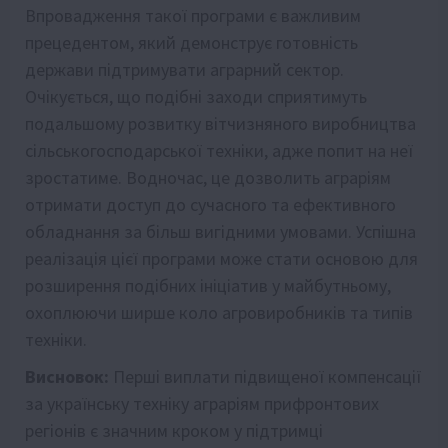
Впровадження такої програми є важливим
прецедентом, який демонструє готовність
держави підтримувати аграрний сектор.
Очікується, що подібні заходи сприятимуть
подальшому розвитку вітчизняного виробництва
сільськогосподарської техніки, адже попит на неї
зростатиме. Водночас, це дозволить аграріям
отримати доступ до сучасного та ефективного
обладнання за більш вигідними умовами. Успішна
реалізація цієї програми може стати основою для
розширення подібних ініціатив у майбутньому,
охоплюючи ширше коло агровиробників та типів
техніки.
Висновок:
Перші виплати підвищеної компенсації
за українську техніку аграріям прифронтових
регіонів є значним кроком у підтримці