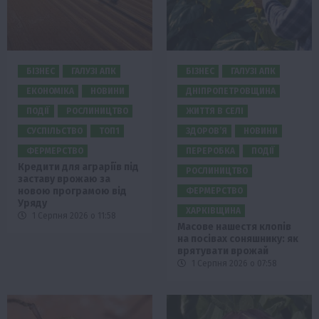
БІЗНЕС
ГАЛУЗІ АПК
БІЗНЕС
ГАЛУЗІ АПК
ЕКОНОМІКА
НОВИНИ
ДНІПРОПЕТРОВЩИНА
ПОДІЇ
РОСЛИНИЦТВО
ЖИТТЯ В СЕЛІ
СУСПІЛЬСТВО
ТОП1
ЗДОРОВ’Я
НОВИНИ
ФЕРМЕРСТВО
ПЕРЕРОБКА
ПОДІЇ
Кредити для аграріїв під
РОСЛИНИЦТВО
заставу врожаю за
новою програмою від
ФЕРМЕРСТВО
Уряду
ХАРКІВЩИНА
1 Серпня 2026 о 11:58
Масове нашестя клопів
на посівах соняшнику: як
врятувати врожай
1 Серпня 2026 о 07:58