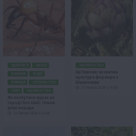
ЗДОРОВ’Я
НАУКА
ФЕРМЕРСТВО
АрTишоки: незвична
НОВИНИ
ПОДІЇ
культура фермера з
Вінниччини
ПОРАДИ
СУСПІЛЬСТВО
31 Липня 2026 о 15:58
ТОП1
ФЕРМЕРСТВО
Як позбутися мурах на
городі без хімії: тільки
дієві поради
31 Липня 2026 о 21:40