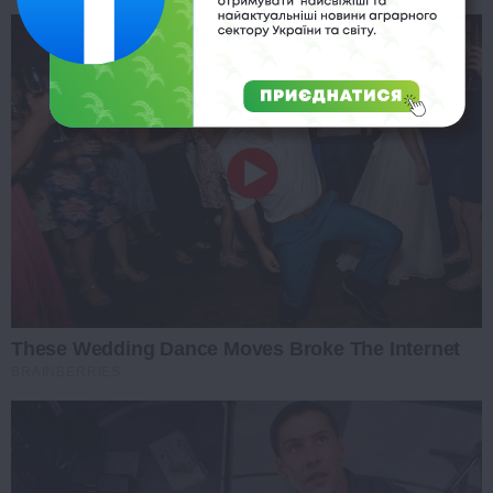
These Wedding Dance Moves Broke The Internet
BRAINBERRIES