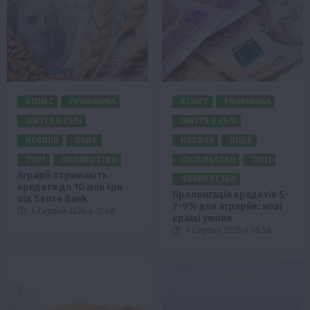
БІЗНЕС
ЕКОНОМІКА
БІЗНЕС
ЕКОНОМІКА
ЖИТТЯ В СЕЛІ
ЖИТТЯ В СЕЛІ
НОВИНИ
ПОДІЇ
НОВИНИ
ПОДІЇ
ТОП1
ФЕРМЕРСТВО
СУСПІЛЬСТВО
ТОП1
Аграрії отримають
ФЕРМЕРСТВО
кредити до 10 млн грн
Пролонгація кредитів 5-
від Sense Bank
7-9% для аграріїв: нові
4 Серпня 2026 о 12:08
кращі умови
4 Серпня 2026 о 08:58