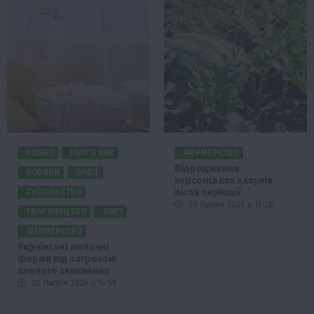
БІЗНЕС
ГАЛУЗІ АПК
ФЕРМЕРСТВО
Відродження
НОВИНИ
ПОДІЇ
херсонських кавунів
після окупації
СУСПІЛЬСТВО
30 Липня 2026 о 15:28
ТВАРИНИЦТВО
ТОП1
ФЕРМЕРСТВО
Українські молочні
ферми під загрозою
повного зникнення
30 Липня 2026 о 16:58