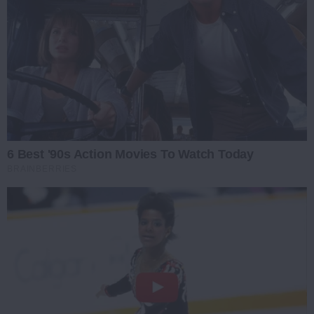
6 Best '90s Action Movies To Watch Today
BRAINBERRIES