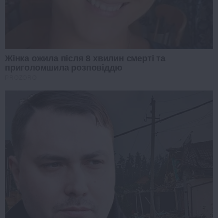
Жінка ожила після 8 хвилин смерті та
приголомшила розповіддю
PROZORO