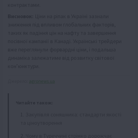
контрактами.
Висновок:
Ціни на ріпак в Україні зазнали
зниження під впливом глобальних факторів,
таких як падіння цін на нафту та завершення
посівної кампанії в Канаді. Українські трейдери
вже переглянули форвардні ціни, і подальша
динаміка залежатиме від розвитку світової
кон’юнктури.
Джерело:
agronews.ua
Читайте також:
Закупівля соняшника: стандарти якості
та ціноутворення
Чому в Туреччині стрімко дорожчає