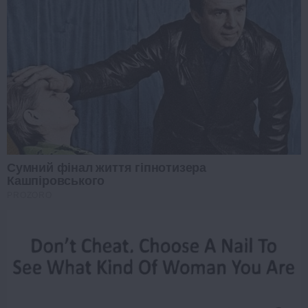
Сумний фінал життя гіпнотизера
Кашпіровського
PROZORO