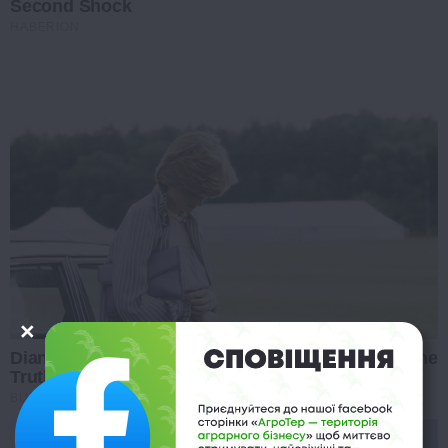
Second Shock
HABERION
Diana’s Last Words: Firefighter Finally Reveals The
Truth
BUZZ DAY