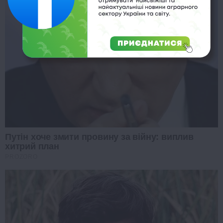
Путін хоче змити провину за війну: виплив
хитрий план
PROZORO