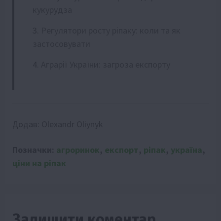
кукурудза
Регулятори росту ріпаку: коли та як
застосовувати
Аграрії України: загроза експорту
Додав:
Olexandr Oliynyk
Позначки:
агроринок
,
експорт
,
ріпак
,
україна
,
ціни на ріпак
Залишити коментар