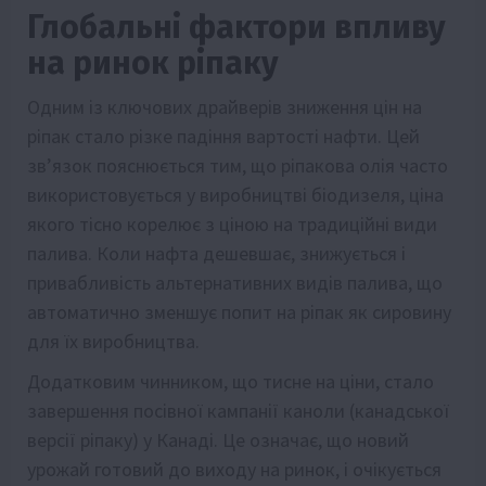
Глобальні фактори впливу
на ринок ріпаку
Одним із ключових драйверів зниження цін на
ріпак стало різке падіння вартості нафти. Цей
зв’язок пояснюється тим, що ріпакова олія часто
використовується у виробництві біодизеля, ціна
якого тісно корелює з ціною на традиційні види
палива. Коли нафта дешевшає, знижується і
привабливість альтернативних видів палива, що
автоматично зменшує попит на ріпак як сировину
для їх виробництва.
Додатковим чинником, що тисне на ціни, стало
завершення посівної кампанії каноли (канадської
версії ріпаку) у Канаді. Це означає, що новий
урожай готовий до виходу на ринок, і очікується