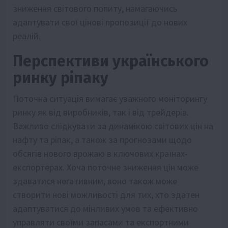
зниження світового попиту, намагаючись
адаптувати свої цінові пропозиції до нових
реалій.
Перспективи українського
ринку ріпаку
Поточна ситуація вимагає уважного моніторингу
ринку як від виробників, так і від трейдерів.
Важливо слідкувати за динамікою світових цін на
нафту та ріпак, а також за прогнозами щодо
обсягів нового врожаю в ключових країнах-
експортерах. Хоча поточне зниження цін може
здаватися негативним, воно також може
створити нові можливості для тих, хто здатен
адаптуватися до мінливих умов та ефективно
управляти своїми запасами та експортними