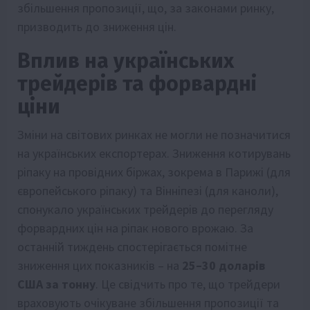
збільшення пропозиції, що, за законами ринку,
призводить до зниження цін.
Вплив на українських
трейдерів та форвардні
ціни
Зміни на світових ринках не могли не позначитися
на українських експортерах. Зниження котирувань
ріпаку на провідних біржах, зокрема в Парижі (для
європейського ріпаку) та Вінніпезі (для каноли),
спонукало українських трейдерів до перегляду
форвардних цін на ріпак нового врожаю. За
останній тиждень спостерігається помітне
зниження цих показників – на
25–30 доларів
США за тонну
. Це свідчить про те, що трейдери
враховують очікуване збільшення пропозиції та