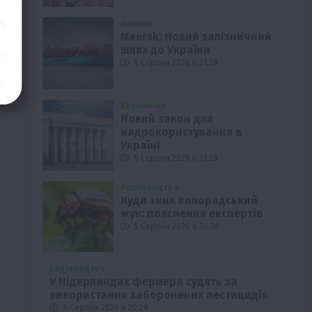
Новини
Maersk: Новий залізничний
шлях до України
5 Серпня 2026 о 21:58
Економіка
Новий закон для
надрокористування в
Україні
5 Серпня 2026 о 21:28
Рослиництво
Куди зник колорадський
жук: пояснення експертів
5 Серпня 2026 о 20:58
Садівництво
У Нідерландах фермера судять за
використання заборонених пестицидів
5 Серпня 2026 о 20:28