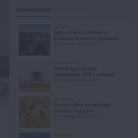
AgroНовини
Популярні
Одещина
Agrico Sales допоможе
розвивати порти Одещини
6 Серпня 2026 о 11:28
Рослиництво
Tekom Agro Group
завершила збір сочевиці
6 Серпня 2026 о 10:28
Економіка
Ячмінь: ціни на експорт
стрімко падають
6 Серпня 2026 о 09:58
Технології