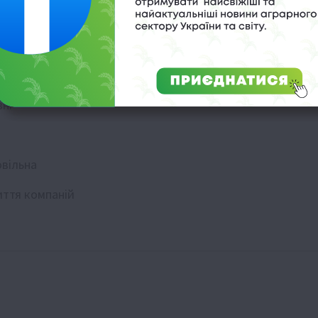
вні
овільна
иття компаній