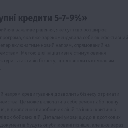
пні кредити 5-7-9%»
прийняв важливе рішення, яке суттєво розширює
 програма, яка вже зарекомендувала себе як ефективни
 тепер включатиме новий напрям, спрямований на
ємствам. Метою цієї ініціативи є стимулювання
ктури та активів бізнесу, що дозволить компаніям
.
вий напрям кредитування дозволить бізнесу отримати
иємства. Це може включати в себе ремонт або повну
я, відновлення виробничих ліній та іншої критично
лідок бойових дій. Детальні умови щодо відсоткових
 документів будуть опубліковані пізніше, але вже зараз