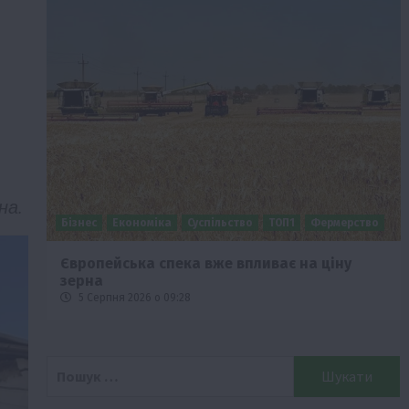
на.
Бізнес
Економіка
Суспільство
ТОП1
Фермерство
Європейська спека вже впливає на ціну
зерна
5 Серпня 2026 о 09:28
Пошук: