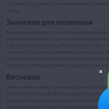
зрозуміло, що держава прагне максимально полегшит
період.
Значення для економіки
Відновлення підприємств, які постраждали від війни,
української економіки. Надання доступних кредитів 
нові, а також відновити виробничі потужності. Це, у
товарами та послугами, зменшенню залежності від і
підтримка у вигляді пільгового кредитування є важл
інвестувати у його відновлення та розвиток, навіть в 
Висновок
Запуск нового напряму в рамках програми «Доступні 
українського бізнесу, який постраждав від російської 
допомагати підприємцям відновлювати свої активи т
важливим для майбутнього економічного розвитку кр