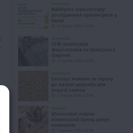
Економіка
Майбутнє агросектору:
дослідження презентують у
Києві
6 Серпня 2026 о 07:58
і
Економіка
ЗЗФ: реалізація
и
феросплавів та прибуток у
півріччі
6 Серпня 2026 о 07:28
Економіка
Експорт ячменю та гороху
до Китаю: дедлайн для
подачі заявок
5 Серпня 2026 о 22:58
Смачно!
Шоколадні огірки:
ніжинський бренд дивує
новинкою
5 Серпня 2026 о 22:28