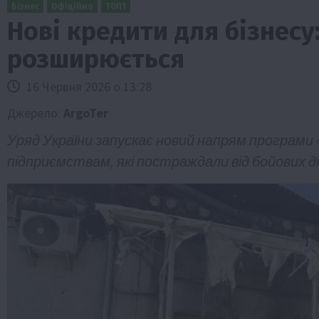
Бізнес
Офіційно
ТОП1
Нові кредити для бізнесу
розширюється
16 Червня 2026 о 13:28
Джерело:
ArgoTer
Уряд України запускає новий напрям програми
Бізнес
Галузі АПК
Економіка
Новини
Под
підприємствам, які постраждали від бойових ді
Рослиництво
Суспільство
ТОП1
Фермерст
Кредити для аграріїв під заставу вро
новою програмою від Уряду
1 Серпня 2026 о 11:58