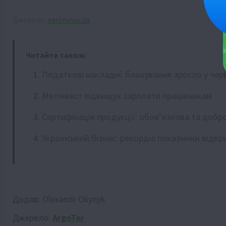
Джерело:
agronews.ua
Читайте також:
Податкові накладні: блокування зросло у чер
Метінвест підвищує зарплати працівникам
Сертифікація продукції: обов’язкова та добр
Український бізнес: рекордні показники відкр
Додав:
Olexandr Oliynyk
Джерело:
ArgoTer