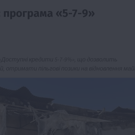
: програма «5-7-9»
 «Доступні кредити 5-7-9%», що дозволить
ії
Бізнес
Новини
Офіційно
Події
Суспільство
й, отримати пільгові позики на відновлення май
во
ТОП1
Фермерство
жаю за
Оренда садової ділянки: як усе оформити
легально та без проблем
5 Серпня 2026 о 20:14