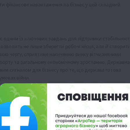
и фінансове навантаження на бізнес у цей складний
 є одним із ключових завдань для підтримки стабільност
дозволить не лише зберегти робочі місця, але й створит
 свою чергу, сприятиме насиченню ринку вітчизняними
мпорту та загальному економічному зростанню. Державна
ивим сигналом для бізнесу про те, що держава готова
умовах війни.
кредити 5-7-9%» є значним кроком уперед для підтримки
агресії. Ця ініціатива демонструє готовність уряду
а продовжувати свою діяльність, що є критично
аїни.