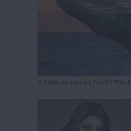
Is There An Intersex Whale? This F
BRAINBERRIES