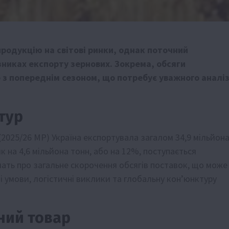
родукцію на світові ринки, однак поточний
зниках експорту зернових. Зокрема, обсяги
з попереднім сезоном, що потребує уважного аналі
тур
(2025/26 МР) Україна експортувала загалом 34,9 мільйон
 на 4,6 мільйона тонн, або на 12%, поступається
дчать про загальне скорочення обсягів поставок, що може
 умови, логістичні виклики та глобальну кон’юнктуру
ний товар