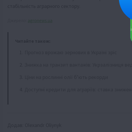
стабільність аграрного сектору.
Джерело:
agronews.ua
Читайте також:
Прогноз врожаю зернових в Україні зріс
Знижка на транзит вантажів: Укрзалізниця ве
Ціни на рослинні олії б’ють рекорди
Доступні кредити для аграріїв: ставка знижен
Додав:
Olexandr Oliynyk