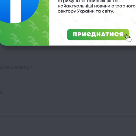
де переговори
а