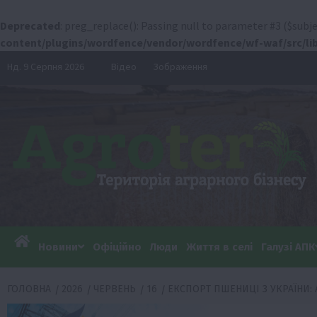
Deprecated
: preg_replace(): Passing null to parameter #3 ($subje
content/plugins/wordfence/vendor/wordfence/wf-waf/src/lib
Перейти
Нд. 9 Серпня 2026
Відео
Зображення
до
вмісту
Новини
Офіційно
Люди
Життя в селі
Галузі АПК
ГОЛОВНА
2026
ЧЕРВЕНЬ
16
ЕКСПОРТ ПШЕНИЦІ З УКРАЇНИ: