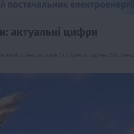
и: актуальні цифри
нської пшениці склав 13,1 млн т, що на 15% мен
Події
Наука
Новини
Події
Регіони
ТОП1
Туризм
Фермерство
Франківщина
грн від
У Карпатах виявили рідкісний гриб Свиня
вухо
7 Серпня 2026 о 17:28