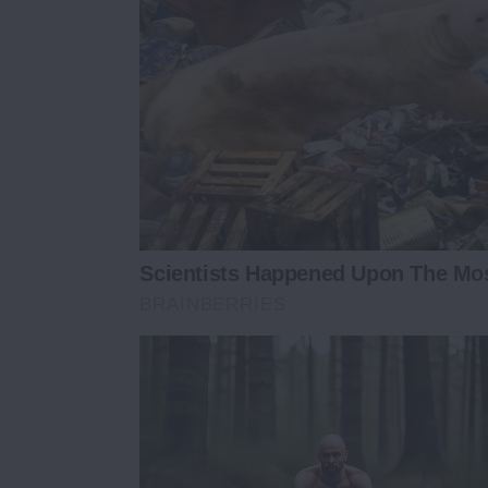
Scientists Happened Upon The Mos
BRAINBERRIES