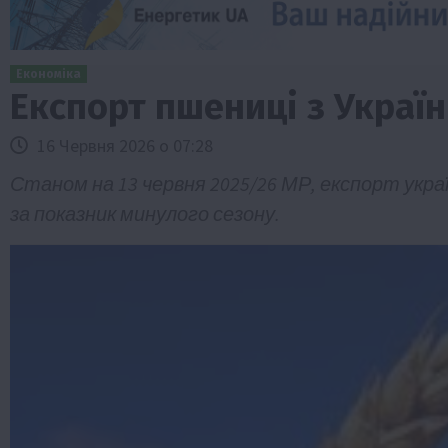
Економіка
Експорт пшениці з Україн
16 Червня 2026 о 07:28
Станом на 13 червня 2025/26 МР, експорт украї
за показник минулого сезону.
Бізнес
Економіка
Життя в селі
Новини
ТОП1
Фермерство
Аграрії отримають кредити до 10 млн 
Sense Bank
4 Серпня 2026 о 12:08