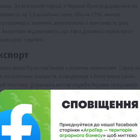
иці. За вказаний період з України було відправлено на
становить на 2,3 мільйона тонн, або на 15%, менше
ту пшениці є значним, враховуючи її важливість для
у. Аналітики відзначають, що така динаміка може мати
народної торгівлі.
кспорт
ових може бути пов’язане з різними чинниками. Серед н
 логістичних ланцюгів, конкуренція з боку інших країн-
новій політиці. Державна митна служба України продовжує
для розуміння поточних тенденцій.
країни у 2025/26 МР демонструє зниження, показники
 Українські аграрії та уряд працюють над оптимізацією
щоб мінімізувати негативні наслідки та підтримати