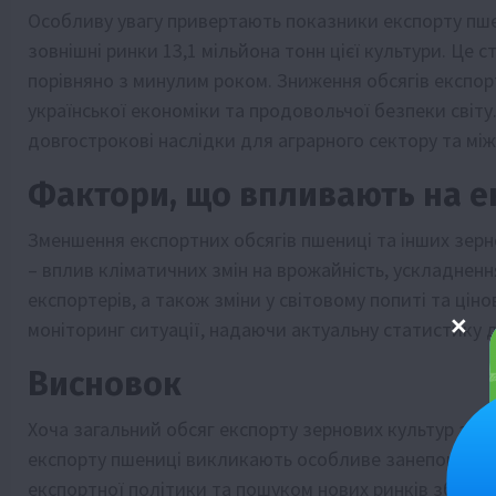
Особливу увагу привертають показники експорту пшен
зовнішні ринки 13,1 мільйона тонн цієї культури. Це 
порівняно з минулим роком. Зниження обсягів експор
української економіки та продовольчої безпеки світ
довгострокові наслідки для аграрного сектору та між
Фактори, що впливають на е
Зменшення експортних обсягів пшениці та інших зерн
– вплив кліматичних змін на врожайність, ускладнення
експортерів, а також зміни у світовому попиті та ці
моніторинг ситуації, надаючи актуальну статистику 
Висновок
Хоча загальний обсяг експорту зернових культур з У
експорту пшениці викликають особливе занепокоєння.
експортної політики та пошуком нових ринків збуту, 