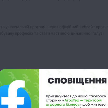
ть у навчальній програмі через офіційний вебсайт проєк
ребувану професію та стати частиною динамічної галузі
аторах
 тонн