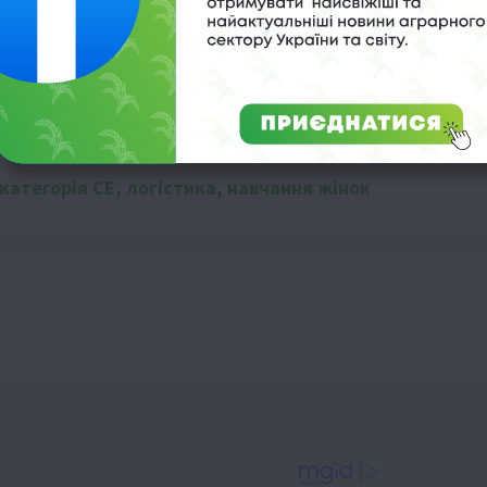
категорія CE
,
логістика
,
навчання жінок