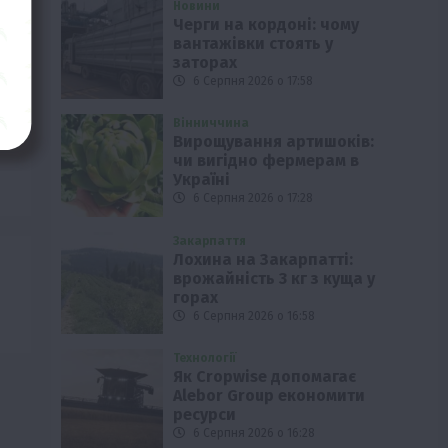
Новини
Черги на кордоні: чому
вантажівки стоять у
заторах
6 Серпня 2026 о 17:58
Вінниччина
Вирощування артишоків:
чи вигідно фермерам в
Україні
6 Серпня 2026 о 17:28
Закарпаття
Лохина на Закарпатті:
врожайність 3 кг з куща у
горах
6 Серпня 2026 о 16:58
Технології
Як Cropwise допомагає
Alebor Group економити
ресурси
6 Серпня 2026 о 16:28