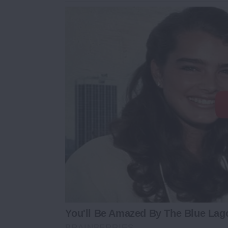
You'll Be Amazed By The Blue Lag
BRAINBERRIES