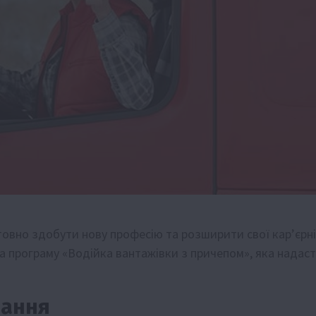
товно здобути нову професію та розширити свої кар’єрні
 на програму «Водійка вантажівки з причепом», яка надаст
чання