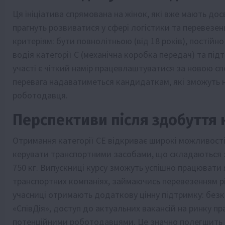
Ця ініціатива спрямована на жінок, які вже мають до
прагнуть розвиватися у сфері логістики та перевезен
критеріям: бути повнолітньою (від 18 років), постійн
водія категорії C (механічна коробка передач) та 
участі є чіткий намір працевлаштуватися за новою с
перевага надаватиметься кандидаткам, які зможуть 
роботодавця.
Перспективи після здобуття к
Отримання категорії CE відкриває широкі можливост
керувати транспортними засобами, що складаються з
750 кг. Випускниці курсу зможуть успішно працювати я
транспортних компаніях, займаючись перевезенням рі
учасниці отримають додаткову цінну підтримку: безко
«СпівДія», доступ до актуальних вакансій на ринку пр
потенційними роботодавцями. Це значно полегшить п