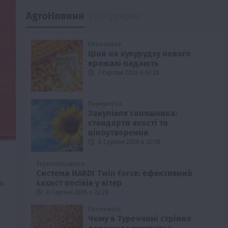
AgroНовини
Популярні
Економіка
Ціни на кукурудзу нового
врожаю падають
7 Серпня 2026 о 07:28
Переробка
Закупівля соняшника:
стандарти якості та
ціноутворення
6 Серпня 2026 о 22:58
Тернопільщина
Система HARDI Twin Force: ефективний
ь
захист посівів у вітер
6 Серпня 2026 о 22:28
Економіка
Чому в Туреччині стрімко