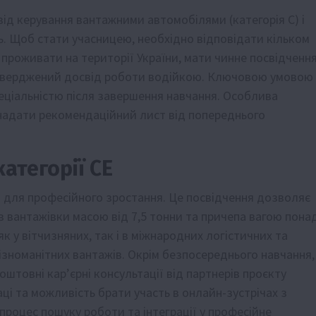
свід керування вантажними автомобілями (категорія C) і
ь. Щоб стати учасницею, необхідно відповідати кільком
о проживати на території України, мати чинне посвідченн
підтверджений досвід роботи водійкою. Ключовою умовою
пеціальністю після завершення навчання. Особлива
надати рекомендаційний лист від попереднього
атегорії CE
і для професійного зростання. Це посвідчення дозволяє
 вантажівки масою від 7,5 тонни та причепа вагою пона
к у вітчизняних, так і в міжнародних логістичних та
зноманітних вантажів. Окрім безпосереднього навчання,
штовні кар’єрні консультації від партнерів проєкту
аці та можливість брати участь в онлайн-зустрічах з
роцес пошуку роботи та інтеграції у професійне