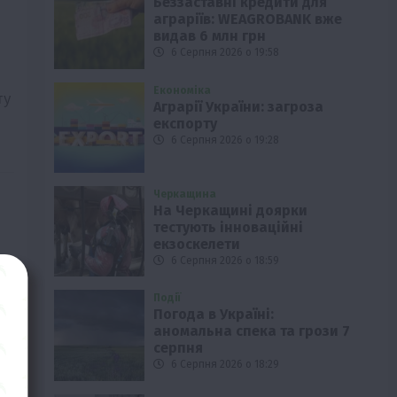
Беззаставні кредити для
аграріїв: WEAGROBANK вже
видав 6 млн грн
6 Серпня 2026 о 19:58
Економіка
ту
Аграрії України: загроза
експорту
6 Серпня 2026 о 19:28
Черкащина
На Черкащині доярки
тестують інноваційні
екзоскелети
6 Серпня 2026 о 18:59
Події
Погода в Україні:
аномальна спека та грози 7
серпня
6 Серпня 2026 о 18:29