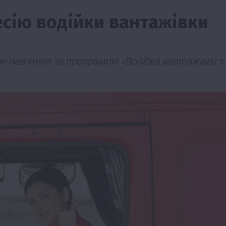
сію водійки вантажівки
е навчання за програмою «Водійка вантажівки з
ії
Бізнес
Новини
Офіційно
Події
Суспільство
во
ТОП1
Фермерство
жаю за
Оренда садової ділянки: як усе оформити
легально та без проблем
5 Серпня 2026 о 20:14