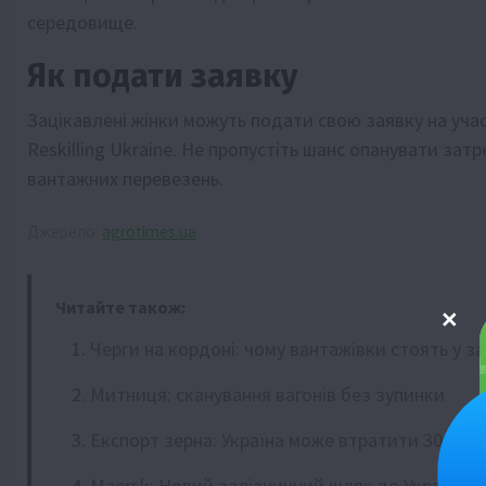
середовище.
Як подати заявку
Зацікавлені жінки можуть подати свою заявку на учас
Reskilling Ukraine. Не пропустіть шанс опанувати зат
вантажних перевезень.
Джерело:
agrotimes.ua
Читайте також:
Черги на кордоні: чому вантажівки стоять у з
Митниця: сканування вагонів без зупинки
Експорт зерна: Україна може втратити 30 млн
Maersk: Новий залізничний шлях до України