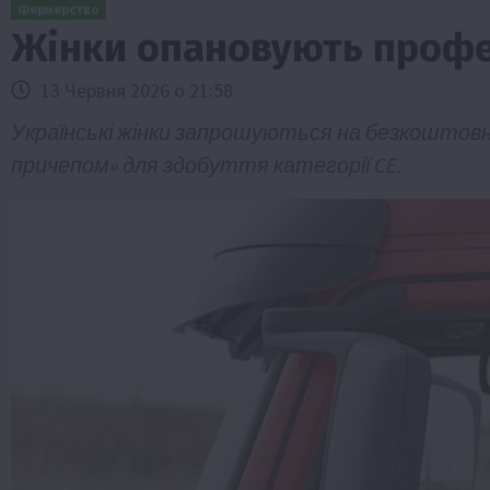
Фермерство
Жінки опановують профе
13 Червня 2026 о 21:58
Українські жінки запрошуються на безкоштовн
причепом» для здобуття категорії CE.
Бізнес
Галузі АПК
Економіка
Новини
Под
Рослиництво
Суспільство
ТОП1
Фермерст
Кредити для аграріїв під заставу вро
новою програмою від Уряду
1 Серпня 2026 о 11:58