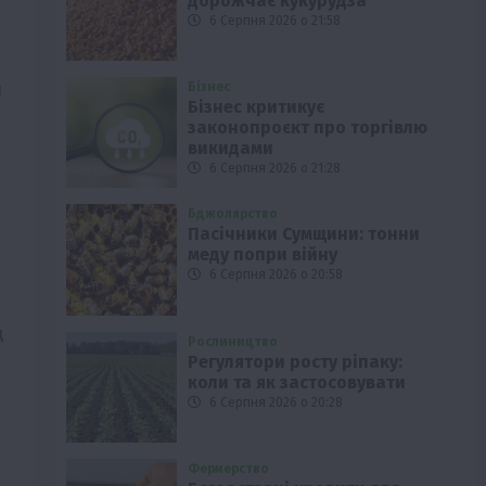
дорожчає кукурудза
6 Серпня 2026 о 21:58
я
Бізнес
Бізнес критикує
законопроєкт про торгівлю
викидами
6 Серпня 2026 о 21:28
Бджолярство
Пасічники Сумщини: тонни
меду попри війну
6 Серпня 2026 о 20:58
д
Рослиництво
Регулятори росту ріпаку:
коли та як застосовувати
6 Серпня 2026 о 20:28
Фермерство