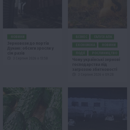
НОВИНИ
БІЗНЕС
ГАЛУЗІ АПК
Зерновози до портів
ЕКОНОМІКА
НОВИНИ
Дунаю: обсяги зросли у
сім разів
ПОДІЇ
РОСЛИНИЦТВО
3 Серпня 2026 о 13:58
Чому українські зернові
господарства під
загрозою збитковості
3 Серпня 2026 о 09:28