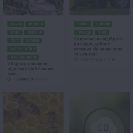
НАУКА
НОВИНИ
БІЗНЕС
НОВИНИ
ПОДІЇ
РЕГІОНИ
ПОРАДИ
ТОП1
Як правильно підібрати
ТОП1
ТУРИЗМ
розкидач добрив
залежно від площі поля
ФЕРМЕРСТВО
та культур?
ФРАНКІВЩИНА
7 Серпня 2026 о 10:14
У Карпатах виявили
рідкісний гриб Свиняче
вухо
7 Серпня 2026 о 17:28