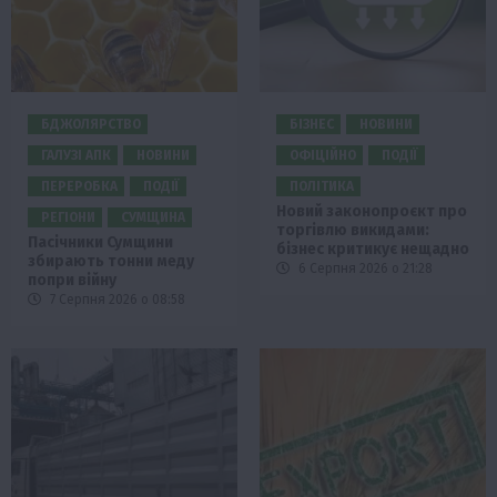
БДЖОЛЯРСТВО
БІЗНЕС
НОВИНИ
ГАЛУЗІ АПК
НОВИНИ
ОФІЦІЙНО
ПОДІЇ
ПЕРЕРОБКА
ПОДІЇ
ПОЛІТИКА
Новий законопроєкт про
РЕГІОНИ
СУМЩИНА
торгівлю викидами:
Пасічники Сумщини
бізнес критикує нещадно
збирають тонни меду
6 Серпня 2026 о 21:28
попри війну
7 Серпня 2026 о 08:58