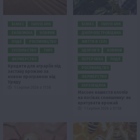
БІЗНЕС
ГАЛУЗІ АПК
БІЗНЕС
ГАЛУЗІ АПК
ЕКОНОМІКА
НОВИНИ
ДНІПРОПЕТРОВЩИНА
ПОДІЇ
РОСЛИНИЦТВО
ЖИТТЯ В СЕЛІ
СУСПІЛЬСТВО
ТОП1
ЗДОРОВ’Я
НОВИНИ
ФЕРМЕРСТВО
ПЕРЕРОБКА
ПОДІЇ
Кредити для аграріїв під
РОСЛИНИЦТВО
заставу врожаю за
новою програмою від
ФЕРМЕРСТВО
Уряду
ХАРКІВЩИНА
1 Серпня 2026 о 11:58
Масове нашестя клопів
на посівах соняшнику: як
врятувати врожай
1 Серпня 2026 о 07:58