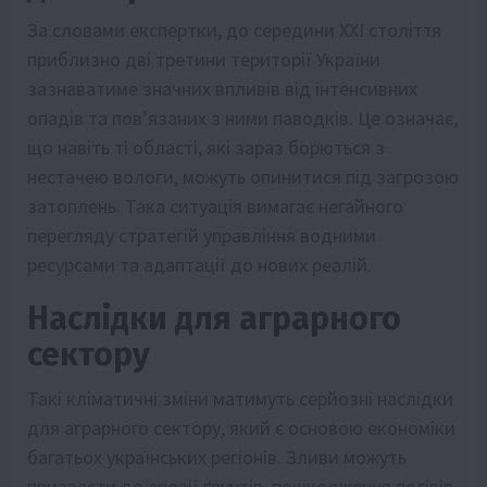
За словами експертки, до середини XXI століття
приблизно дві третини території України
зазнаватиме значних впливів від інтенсивних
опадів та пов’язаних з ними паводків. Це означає,
що навіть ті області, які зараз борються з
нестачею вологи, можуть опинитися під загрозою
затоплень. Така ситуація вимагає негайного
перегляду стратегій управління водними
ресурсами та адаптації до нових реалій.
Наслідки для аграрного
сектору
Такі кліматичні зміни матимуть серйозні наслідки
для аграрного сектору, який є основою економіки
багатьох українських регіонів. Зливи можуть
призвести до ерозії ґрунтів, пошкодження посівів