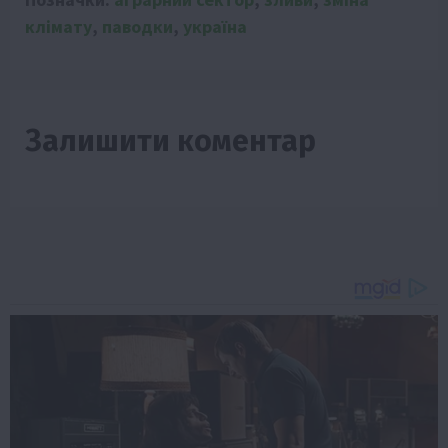
клімату
,
паводки
,
україна
Залишити коментар