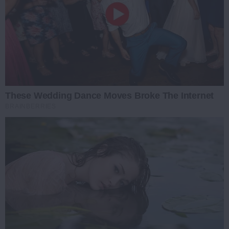
These Wedding Dance Moves Broke The Internet
BRAINBERRIES