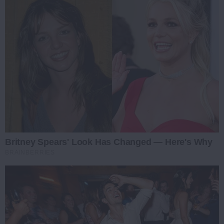
Britney Spears' Look Has Changed — Here's Why
BRAINBERRIES