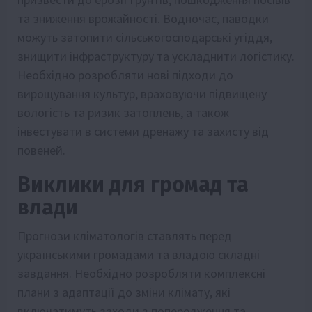
та зниження врожайності. Водночас, паводки
можуть затопити сільськогосподарські угіддя,
знищити інфраструктуру та ускладнити логістику.
Необхідно розробляти нові підходи до
вирощування культур, враховуючи підвищену
вологість та ризик затоплень, а також
інвестувати в системи дренажу та захисту від
повеней.
Виклики для громад та
влади
Прогнози кліматологів ставлять перед
українськими громадами та владою складні
завдання. Необхідно розробляти комплексні
плани з адаптації до зміни клімату, які
включатимуть заходи з попередження та