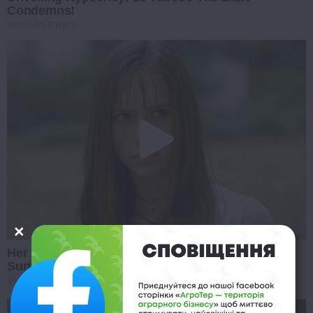
Condemns!
BRAINBERRIES
Her Story Isn't What You Think—You''ll Be
Surprised
BRAINBERRIES