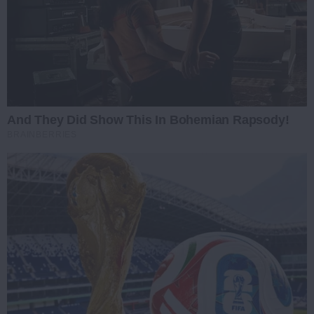
And They Did Show This In Bohemian Rapsody!
BRAINBERRIES