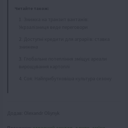
Читайте також:
Знижка на транзит вантажів:
Укрзалізниця веде переговори
Доступні кредити для аграріїв: ставка
знижена
Глобальне потепління зміщує ареали
вирощування картоплі
Соя: Найприбутковіша культура сезону
Додав:
Olexandr Oliynyk
Позначки:
аграрний сектор
,
зливи
,
зміна