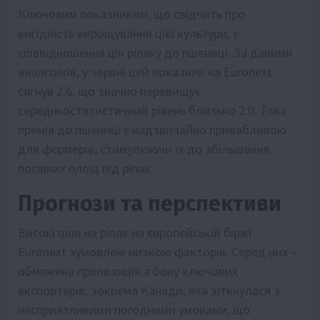
Ключовим показником, що свідчить про
вигідність вирощування цієї культури, є
співвідношення цін ріпаку до пшениці. За даними
аналітиків, у червні цей показник на Euronext
сягнув 2.6, що значно перевищує
середньостатистичний рівень близько 2.0. Така
премія до пшениці є надзвичайно привабливою
для фермерів, стимулюючи їх до збільшення
посівних площ під ріпак.
Прогнози та перспективи
Високі ціни на ріпак на європейській біржі
Euronext зумовлені низкою факторів. Серед них –
обмежена пропозиція з боку ключових
експортерів, зокрема Канади, яка зіткнулася з
несприятливими погодними умовами, що