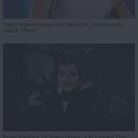
Top 8 Movies Based On Real Life. You Have To
Watch Them!
BRAINBERRIES
From Baddies To Sweethearts: 9 Actresses That