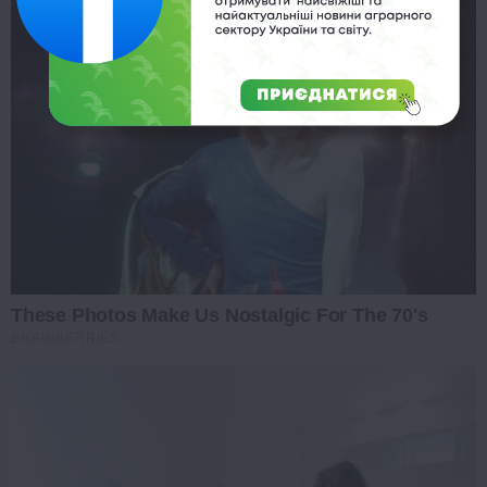
These Photos Make Us Nostalgic For The 70's
BRAINBERRIES