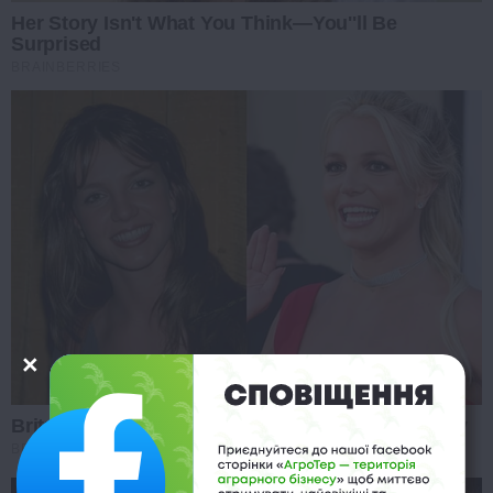
Her Story Isn't What You Think—You''ll Be
Surprised
BRAINBERRIES
Britney Spears' Look Has Changed — Here's Why
BRAINBERRIES