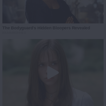
The Bodyguard's Hidden Bloopers Revealed
BRAINBERRIES