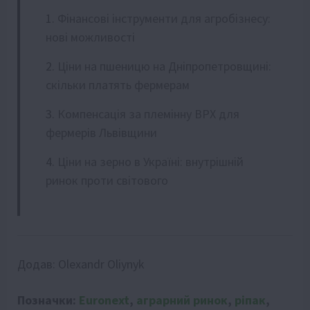
Фінансові інструменти для агробізнесу:
нові можливості
Ціни на пшеницю на Дніпропетровщині:
скільки платять фермерам
Компенсація за племінну ВРХ для
фермерів Львівщини
Ціни на зерно в Україні: внутрішній
ринок проти світового
Додав:
Olexandr Oliynyk
Позначки:
Euronext
,
аграрний ринок
,
ріпак
,