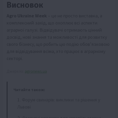
Висновок
Agro Ukraine Week
– це не просто виставка, а
комплексний захід, що охоплює всі аспекти
аграрної галузі. Відвідувачі отримають цінний
досвід, нові знання та можливості для розвитку
свого бізнесу, що робить цю подію обов’язковою
для відвідування всіма, хто працює в аграрному
секторі.
Джерело:
agronews.ua
Читайте також:
Форум свинарів: виклики та рішення у
Львові
Доступні кредити для аграріїв: ставка