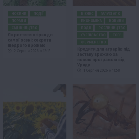
НОВИНИ
ПОДІЇ
БІЗНЕС
ГАЛУЗІ АПК
ПОРАДИ
ЕКОНОМІКА
НОВИНИ
САДІВНИЦТВО
ПОДІЇ
РОСЛИНИЦТВО
Як ростити огірки до
СУСПІЛЬСТВО
ТОП1
самої осені: секрети
ФЕРМЕРСТВО
щедрого врожаю
Кредити для аграріїв під
2 Серпня 2026 о 12:13
заставу врожаю за
новою програмою від
Уряду
1 Серпня 2026 о 11:58