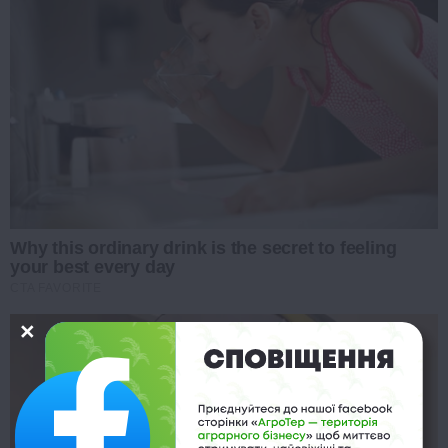
Why this ordinary drink is the secret to feeling
your best every day
CTA FAVORITE