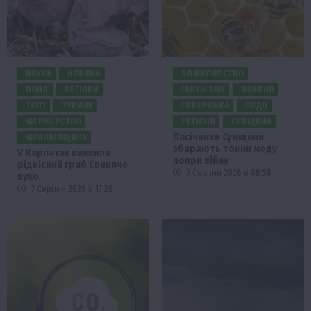
НАУКА
НОВИНИ
БДЖОЛЯРСТВО
ПОДІЇ
РЕГІОНИ
ГАЛУЗІ АПК
НОВИНИ
ТОП1
ТУРИЗМ
ПЕРЕРОБКА
ПОДІЇ
ФЕРМЕРСТВО
РЕГІОНИ
СУМЩИНА
Пасічники Сумщини
ФРАНКІВЩИНА
збирають тонни меду
У Карпатах виявили
попри війну
рідкісний гриб Свиняче
7 Серпня 2026 о 08:58
вухо
7 Серпня 2026 о 17:28