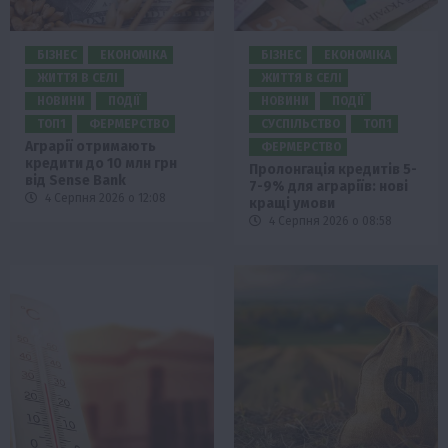
БІЗНЕС
ЕКОНОМІКА
БІЗНЕС
ЕКОНОМІКА
ЖИТТЯ В СЕЛІ
ЖИТТЯ В СЕЛІ
НОВИНИ
ПОДІЇ
НОВИНИ
ПОДІЇ
ТОП1
ФЕРМЕРСТВО
СУСПІЛЬСТВО
ТОП1
Аграрії отримають
ФЕРМЕРСТВО
кредити до 10 млн грн
Пролонгація кредитів 5-
від Sense Bank
7-9% для аграріїв: нові
4 Серпня 2026 о 12:08
кращі умови
4 Серпня 2026 о 08:58