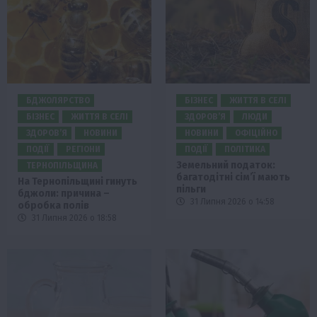
БДЖОЛЯРСТВО
БІЗНЕС
ЖИТТЯ В СЕЛІ
БІЗНЕС
ЖИТТЯ В СЕЛІ
ЗДОРОВ’Я
ЛЮДИ
ЗДОРОВ’Я
НОВИНИ
НОВИНИ
ОФІЦІЙНО
ПОДІЇ
РЕГІОНИ
ПОДІЇ
ПОЛІТИКА
Земельний податок:
ТЕРНОПІЛЬЩИНА
багатодітні сім’ї мають
На Тернопільщині гинуть
пільги
бджоли: причина –
31 Липня 2026 о 14:58
обробка полів
31 Липня 2026 о 18:58