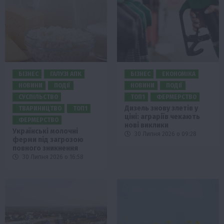
БІЗНЕС
ГАЛУЗІ АПК
БІЗНЕС
ЕКОНОМІКА
НОВИНИ
ПОДІЇ
НОВИНИ
ПОДІЇ
СУСПІЛЬСТВО
ТОП1
ФЕРМЕРСТВО
Дизель знову злетів у
ТВАРИНИЦТВО
ТОП1
ціні: аграріїв чекають
ФЕРМЕРСТВО
нові виклики
Українські молочні
30 Липня 2026 о 09:28
ферми під загрозою
повного зникнення
30 Липня 2026 о 16:58