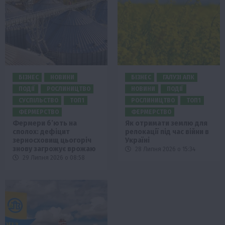
БІЗНЕС
НОВИНИ
БІЗНЕС
ГАЛУЗІ АПК
ПОДІЇ
РОСЛИНИЦТВО
НОВИНИ
ПОДІЇ
СУСПІЛЬСТВО
ТОП1
РОСЛИНИЦТВО
ТОП1
ФЕРМЕРСТВО
ФЕРМЕРСТВО
Фермери б’ють на
Як отримати землю для
сполох: дефіцит
релокації під час війни в
зерносховищ цьогоріч
Україні
знову загрожує врожаю
28 Липня 2026 о 15:34
29 Липня 2026 о 08:58