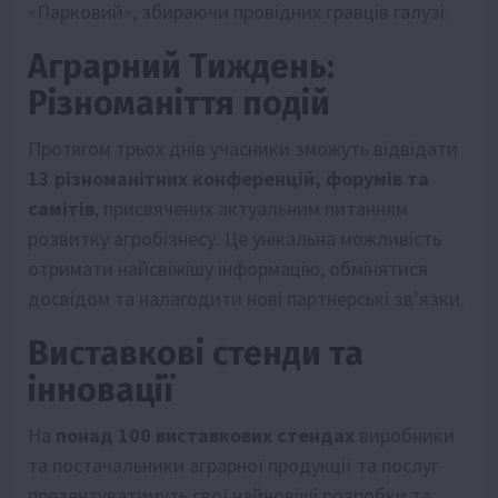
«Парковий», збираючи провідних гравців галузі.
Аграрний Тиждень:
Різноманіття подій
Протягом трьох днів учасники зможуть відвідати
13 різноманітних конференцій, форумів та
самітів
, присвячених актуальним питанням
розвитку агробізнесу. Це унікальна можливість
отримати найсвіжішу інформацію, обмінятися
досвідом та налагодити нові партнерські зв’язки.
Виставкові стенди та
інновації
На
понад 100 виставкових стендах
виробники
та постачальники аграрної продукції та послуг
презентуватимуть свої найновіші розробки та