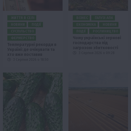
ЖИТТЯ В СЕЛІ
БІЗНЕС
ГАЛУЗІ АПК
НОВИНИ
ПОДІЇ
ЕКОНОМІКА
НОВИНИ
СУСПІЛЬСТВО
ПОДІЇ
РОСЛИНИЦТВО
Чому українські зернові
ФЕРМЕРСТВО
господарства під
Температурні рекорди в
загрозою збитковості
Україні: де очікувати та
3 Серпня 2026 о 09:28
хто вже поставив
3 Серпня 2026 о 18:50