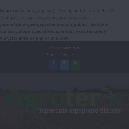
Deprecated
: preg_replace(): Passing null to parameter #3
($subject) of type array|string is deprecated in
/home/admin/web/agroter.com.ua/public_html/wp-
content/plugins/wordfence/vendor/wordfence/wf-
waf/src/lib/rules.php
on line
1896
Перейти
Сб. 8 Серпня 2026
до
Відео
Зображення
вмісту
Facebook
Twitter
Feed