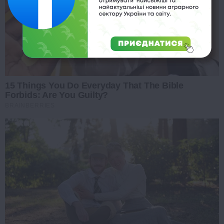
15 Things You Do Everyday That The Bible
Forbids: Are You Guilty?
BRAINBERRIES