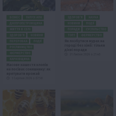
БІЗНЕС
ГАЛУЗІ АПК
ЗДОРОВ’Я
НАУКА
ДНІПРОПЕТРОВЩИНА
НОВИНИ
ПОДІЇ
ЖИТТЯ В СЕЛІ
ПОРАДИ
СУСПІЛЬСТВО
ЗДОРОВ’Я
НОВИНИ
ТОП1
ФЕРМЕРСТВО
Як позбутися мурах на
ПЕРЕРОБКА
ПОДІЇ
городі без хімії: тільки
РОСЛИНИЦТВО
дієві поради
ФЕРМЕРСТВО
31 Липня 2026 о 21:40
ХАРКІВЩИНА
Масове нашестя клопів
на посівах соняшнику: як
врятувати врожай
1 Серпня 2026 о 07:58