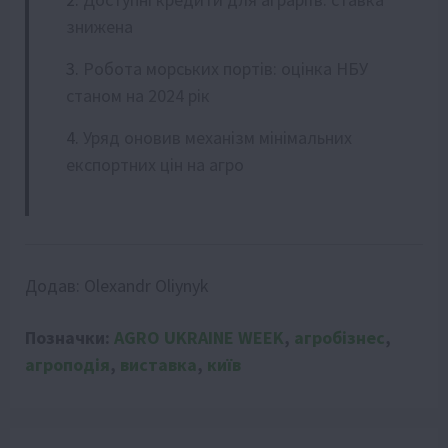
знижена
Робота морських портів: оцінка НБУ
станом на 2024 рік
Уряд оновив механізм мінімальних
експортних цін на агро
Додав:
Olexandr Oliynyk
Позначки:
AGRO UKRAINE WEEK
,
агробізнес
,
агроподія
,
виставка
,
київ