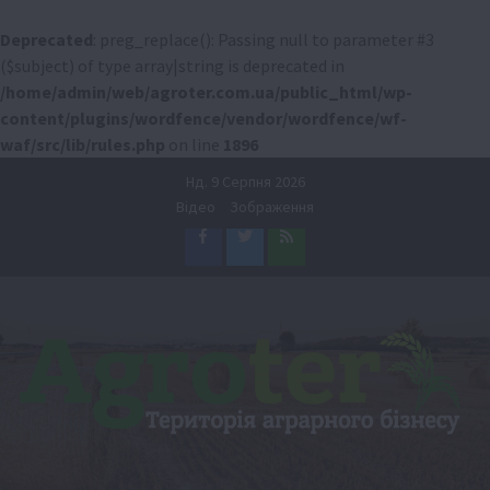
Deprecated
: preg_replace(): Passing null to parameter #3
($subject) of type array|string is deprecated in
/home/admin/web/agroter.com.ua/public_html/wp-
content/plugins/wordfence/vendor/wordfence/wf-
waf/src/lib/rules.php
on line
1896
Перейти
Нд. 9 Серпня 2026
до
Відео
Зображення
вмісту
Facebook
Twitter
Feed