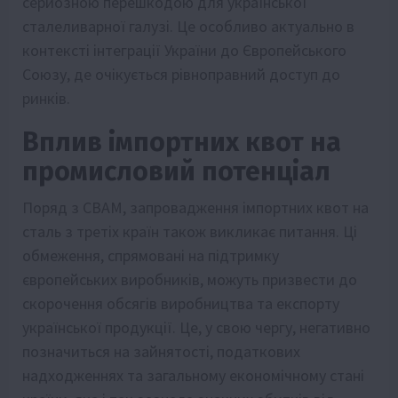
серйозною перешкодою для української
сталеливарної галузі. Це особливо актуально в
контексті інтеграції України до Європейського
Союзу, де очікується рівноправний доступ до
ринків.
Вплив імпортних квот на
промисловий потенціал
Поряд з CBAM, запровадження імпортних квот на
сталь з третіх країн також викликає питання. Ці
обмеження, спрямовані на підтримку
європейських виробників, можуть призвести до
скорочення обсягів виробництва та експорту
української продукції. Це, у свою чергу, негативно
позначиться на зайнятості, податкових
надходженнях та загальному економічному стані