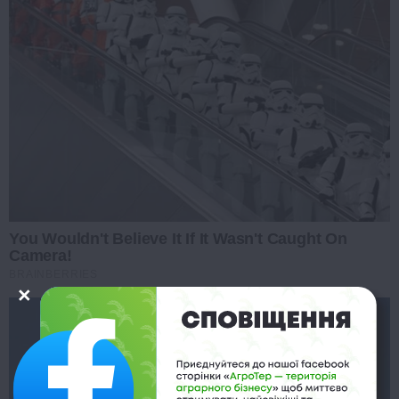
You Wouldn't Believe It If It Wasn't Caught On
Camera!
BRAINBERRIES