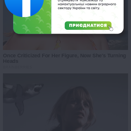
Once Criticized For Her Figure, Now She's Turning
Heads
BRAINBERRIES