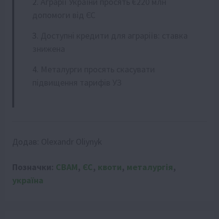
Аграрії України просять €220 млн
допомоги від ЄС
Доступні кредити для аграріїв: ставка
знижена
Металурги просять скасувати
підвищення тарифів УЗ
Додав:
Olexandr Oliynyk
Позначки:
CBAM
,
ЄС
,
квоти
,
металургія
,
україна