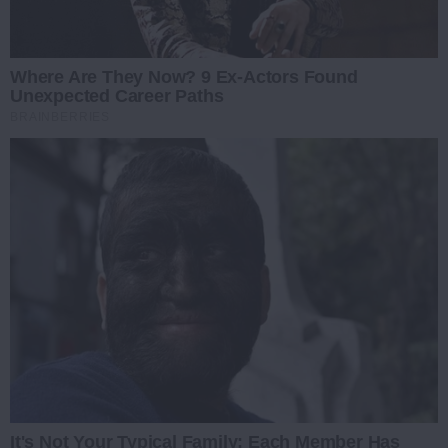
Where Are They Now? 9 Ex-Actors Found
Unexpected Career Paths
BRAINBERRIES
It's Not Your Typical Family: Each Member Has