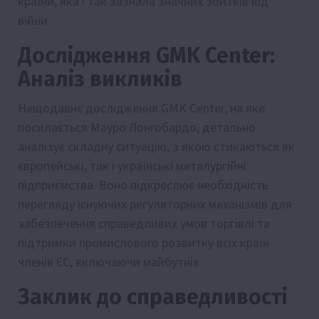
країни, яка і так зазнала значних збитків від
війни.
Дослідження GMK Center:
Аналіз викликів
Нещодавнє дослідження GMK Center, на яке
посилається Мауро Лонгобардо, детально
аналізує складну ситуацію, з якою стикаються як
європейські, так і українські металургійні
підприємства. Воно підкреслює необхідність
перегляду існуючих регуляторних механізмів для
забезпечення справедливих умов торгівлі та
підтримки промислового розвитку всіх країн-
членів ЄС, включаючи майбутніх.
Заклик до справедливості