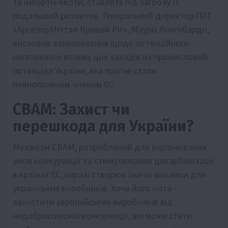
та імпортні квоти, ставлять під загрозу її
подальший розвиток. Генеральний директор ПАТ
«АрселорМіттал Кривий Ріг», Мауро Лонгобардо,
висловив занепокоєння щодо потенційного
негативного впливу цих заходів на промисловий
потенціал України, яка прагне стати
повноправним членом ЄС.
CBAM: Захист чи
перешкода для України?
Механізм CBAM, розроблений для вирівнювання
умов конкуренції та стимулювання декарбонізації
в країнах ЄС, наразі створює значні виклики для
українських виробників. Хоча його мета –
захистити європейських виробників від
недобросовісної конкуренції, він може стати