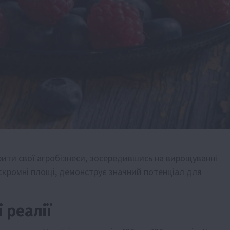
рити свої агробізнеси, зосередившись на вирощуванні
 скромні площі, демонструє значний потенціал для
 реалії