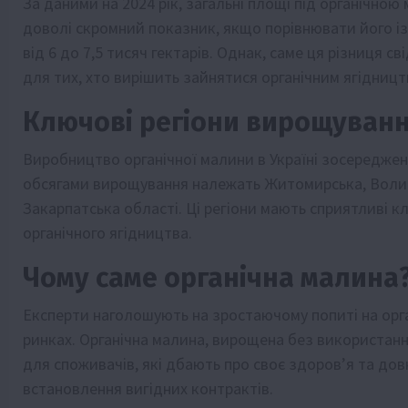
За даними на 2024 рік, загальні площі під органічною 
доволі скромний показник, якщо порівнювати його і
від 6 до 7,5 тисяч гектарів. Однак, саме ця різниця с
для тих, хто вирішить зайнятися органічним ягідницт
Ключові регіони вирощуван
Виробництво органічної малини в Україні зосереджене
обсягами вирощування належать Житомирська, Волинсь
Закарпатська області. Ці регіони мають сприятливі 
органічного ягідництва.
Чому саме органічна малина
Експерти наголошують на зростаючому попиті на орган
ринках. Органічна малина, вирощена без використанн
для споживачів, які дбають про своє здоров’я та дов
встановлення вигідних контрактів.