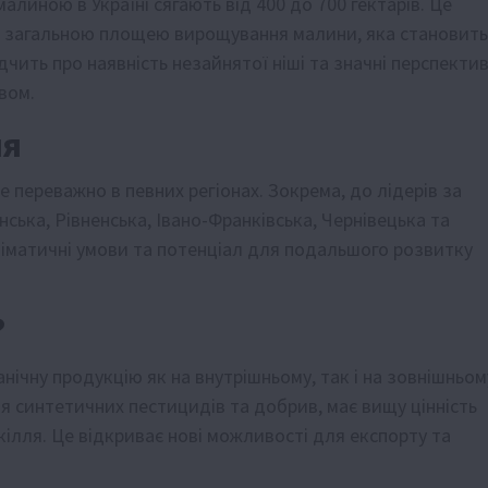
малиною в Україні сягають від 400 до 700 гектарів. Це
з загальною площею вирощування малини, яка становить
відчить про наявність незайнятої ніші та значні перспекти
вом.
ня
 переважно в певних регіонах. Зокрема, до лідерів за
ка, Рівненська, Івано-Франківська, Чернівецька та
кліматичні умови та потенціал для подальшого розвитку
?
ічну продукцію як на внутрішньому, так і на зовнішньом
я синтетичних пестицидів та добрив, має вищу цінність
кілля. Це відкриває нові можливості для експорту та