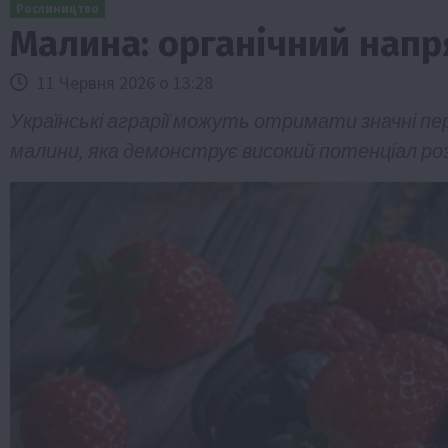
Рослиництво
Малина: органічний напр
11 Червня 2026 о 13:28
Українські аграрії можуть отримати значні пе
малини, яка демонструє високий потенціал ро
Бізнес
Галузі АПК
Економіка
Новини
Под
Рослиництво
Суспільство
ТОП1
Фермерст
Кредити для аграріїв під заставу вро
новою програмою від Уряду
1 Серпня 2026 о 11:58