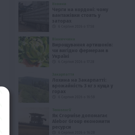
Новини
Черги на кордоні: чому
вантажівки стоять у
заторах
6 Серпня 2026 о 17:58
Вінниччина
Вирощування артишоків:
чи вигідно фермерам в
Україні
6 Серпня 2026 о 17:28
Закарпаття
Лохина на Закарпатті:
врожайність 3 кг з куща у
горах
6 Серпня 2026 о 16:58
Технології
Як Cropwise допомагає
Alebor Group економити
ресурси
6 Серпня 2026 о 16:28