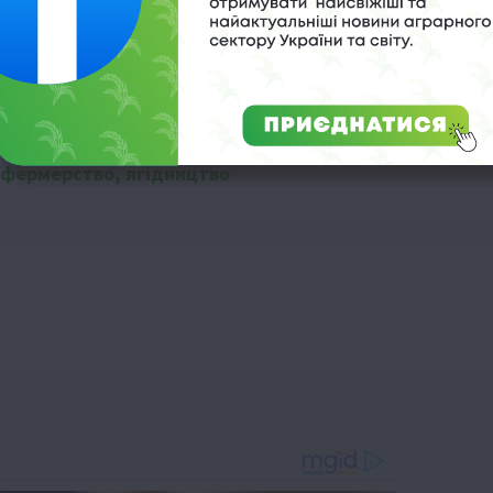
фермерство
,
ягідництво