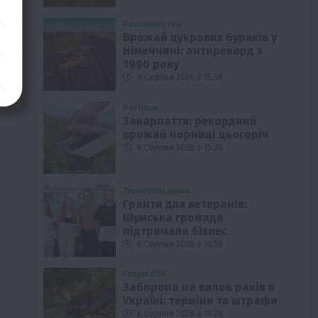
Рослиництво
Врожай цукрових буряків у
Німеччині: антирекорд з
1990 року
6 Серпня 2026 о 15:58
Регіони
Закарпаття: рекордний
врожай чорниці цьогоріч
6 Серпня 2026 о 15:28
Тернопільщина
Гранти для ветеранів:
Шумська громада
підтримала бізнес
6 Серпня 2026 о 14:58
Галузі АПК
Заборона на вилов раків в
Україні: терміни та штрафи
6 Серпня 2026 о 14:28