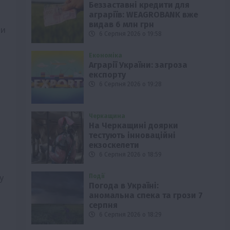
Беззаставні кредити для
аграріїв: WEAGROBANK вже
видав 6 млн грн
ви
6 Серпня 2026 о 19:58
Економіка
Аграрії України: загроза
експорту
6 Серпня 2026 о 19:28
Черкащина
На Черкащині доярки
тестують інноваційні
екзоскелети
6 Серпня 2026 о 18:59
у
Події
Погода в Україні:
аномальна спека та грози 7
серпня
6 Серпня 2026 о 18:29