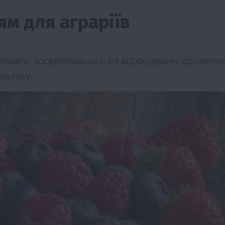
ям для аграріїв
реваги, зосередившись на вирощуванні органічно
звитку.
ії
Бізнес
Новини
Офіційно
Події
Суспільство
во
ТОП1
Фермерство
жаю за
Оренда садової ділянки: як усе оформити
легально та без проблем
5 Серпня 2026 о 20:14