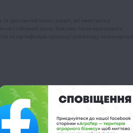
та зростаючий попит, аграрії, які інвестують у
ти на стабільний дохід. Важливо також враховувати
ртів та сертифікацію продукції для виходу на міжнародні
в Україні
 у горах