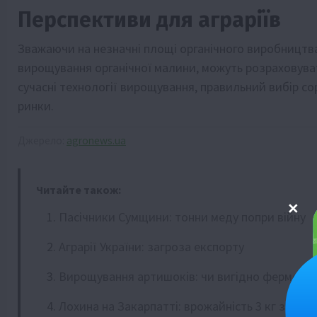
Перспективи для аграріїв
Зважаючи на незначні площі органічного виробництва 
вирощування органічної малини, можуть розраховува
сучасні технології вирощування, правильний вибір со
ринки.
Джерело:
agronews.ua
Читайте також:
Пасічники Сумщини: тонни меду попри війну
Аграрії України: загроза експорту
Вирощування артишоків: чи вигідно фермерам 
Лохина на Закарпатті: врожайність 3 кг з куща