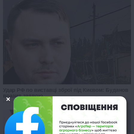
Удар РФ по виставці зброї під Києвом: Буданов
вразив заявою
PROZORO