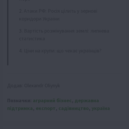
Атаки РФ: Росія цілить у зернові
коридори України
Вартість розмінування землі: липнева
статистика
Ціни на крупи: що чекає українців?
Додав:
Olexandr Oliynyk
Позначки:
аграрний бізнес
,
державна
підтримка
,
експорт
,
садівництво
,
україна