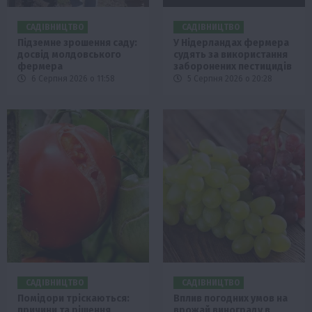
САДІВНИЦТВО
САДІВНИЦТВО
Підземне зрошення саду:
У Нідерландах фермера
досвід молдовського
судять за використання
фермера
заборонених пестицидів
6 Серпня 2026 о 11:58
5 Серпня 2026 о 20:28
САДІВНИЦТВО
САДІВНИЦТВО
Помідори тріскаються:
Вплив погодних умов на
причини та рішення
врожай винограду в