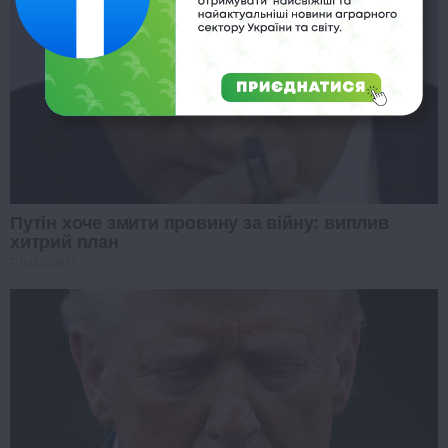
Путін хоче змити провину за війну: виплив
хитрий план
PROZORO