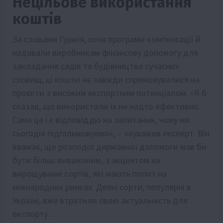
Нецільове використання
коштів
За словами Гуржія, хоча програми компенсації й
надавали виробникам фінансову допомогу для
закладання садів та будівництва сучасних
сховищ, ці кошти не завжди спрямовувалися на
проєкти з високим експортним потенціалом. «Я б
сказав, що використали їх не надто ефективно.
Саме це і є відповіддю на запитання, чому ми
сьогодні підгальмовуємо», – зауважив експерт. Він
вважає, що розподіл державної допомоги мав би
бути більш виваженим, з акцентом на
вирощуванні сортів, які мають попит на
міжнародних ринках. Деякі сорти, популярні в
Україні, вже втратили свою актуальність для
експорту.