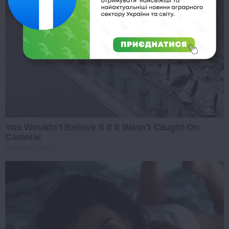
You Wouldn't Believe It If It Wasn't Caught On
Camera!
BRAINBERRIES