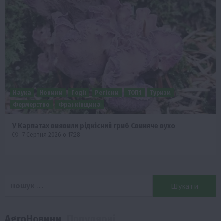
Бізнес
Новини
Поради
ТОП1
Як правильно підібрати розкидач добрив залежно від
площі поля та культур?
7 Серпня 2026 о 10:14
Пошук:
AgroНовини
Популярні