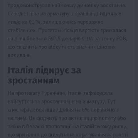
продемонстрував найменшу динаміку зростання.
Середня ціна на арматуру в країні підвищилася
лише на 0,1%, залишаючись переважно
стабільною. Протягом місяця вартість трималася
на рівні близько 597,5 доларів США за тонну FOB,
що свідчить про відсутність значних цінових
коливань.
Італія лідирує за
зростанням
На противагу Туреччині, Італія зафіксувала
найсуттєвіше зростання цін на арматуру. Тут
спостерігалося підвищення на 6% порівняно з
квітнем. Це свідчить про активізацію попиту або
зміни в балансі пропозиції на італійському ринку,
що призвело до відчутного коригування вартості