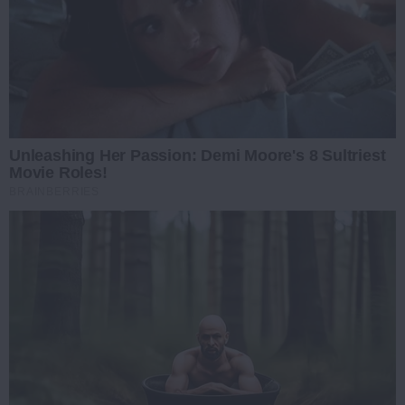
Unleashing Her Passion: Demi Moore's 8 Sultriest
Movie Roles!
BRAINBERRIES