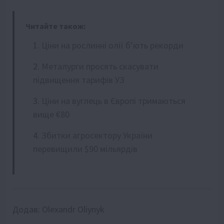
Читайте також:
Ціни на рослинні олії б’ють рекорди
Металурги просять скасувати
підвищення тарифів УЗ
Ціни на вуглець в Європі тримаються
вище €80
Збитки агросектору України
перевищили $90 мільярдів
Додав:
Olexandr Oliynyk