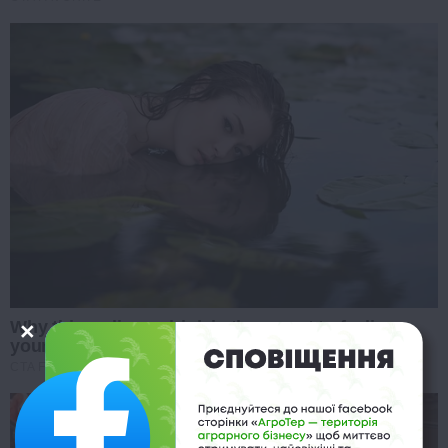
Why this ordinary drink is the secret to feeling
your best every day
CTA FAVORITE