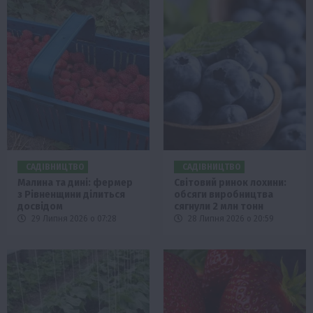
САДІВНИЦТВО
САДІВНИЦТВО
Малина та дині: фермер
Світовий ринок лохини:
з Рівненщини ділиться
обсяги виробництва
досвідом
сягнули 2 млн тонн
29 Липня 2026 о 07:28
28 Липня 2026 о 20:59