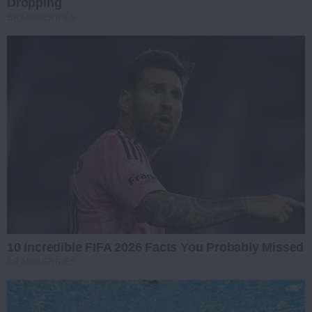
Dropping
BRAINBERRIES
10 Incredible FIFA 2026 Facts You Probably Missed
BRAINBERRIES