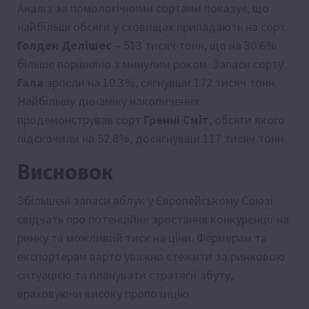
Аналіз за помологічними сортами показує, що
найбільші обсяги у сховищах припадають на сорт
Голден Делішес
– 513 тисяч тонн, що на 30.6%
більше порівняно з минулим роком. Запаси сорту
Гала
зросли на 10.3%, сягнувши 172 тисяч тонн.
Найбільшу динаміку накопичення
продемонстрував сорт
Гренні Сміт
, обсяги якого
підскочили на 52.8%, досягнувши 117 тисяч тонн.
Висновок
Збільшені запаси яблук у Європейському Союзі
свідчать про потенційне зростання конкуренції на
ринку та можливий тиск на ціни. Фермерам та
експортерам варто уважно стежити за ринковою
ситуацією та планувати стратегії збуту,
враховуючи високу пропозицію.