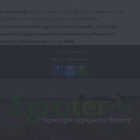
Deprecated
: preg_replace(): Passing null to parameter #3
($subject) of type array|string is deprecated in
/home/admin/web/agroter.com.ua/public_html/wp-
content/plugins/wordfence/vendor/wordfence/wf-
waf/src/lib/rules.php
on line
1896
Перейти
Сб. 8 Серпня 2026
до
Відео
Зображення
вмісту
Facebook
Twitter
Feed