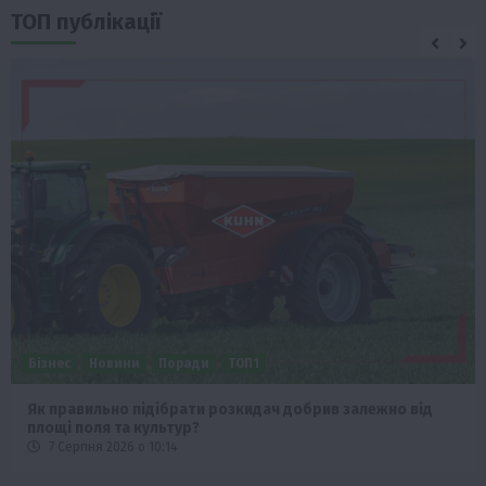
ТОП публікації
Бізнес
Новини
Офіційно
Події
Суспільство
ТОП1
Фермерство
Оренда садової ділянки: як усе оформити легально та
без проблем
5 Серпня 2026 о 20:14