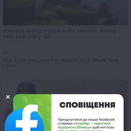
Why this ordinary drink is the secret to feeling
your best every day
CTA FAVORITE
She Took Her Love For Horses To A Whole New
Level
BRAINBERRIES