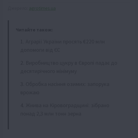
Джерело:
agrotimes.ua
Читайте також:
Аграрії України просять €220 млн
допомоги від ЄС
Виробництво цукру в Європі падає до
десятирічного мінімуму
Обробка насіння озимих: запорука
врожаю
Жнива на Кіровоградщині: зібрано
понад 2,3 млн тонн зерна