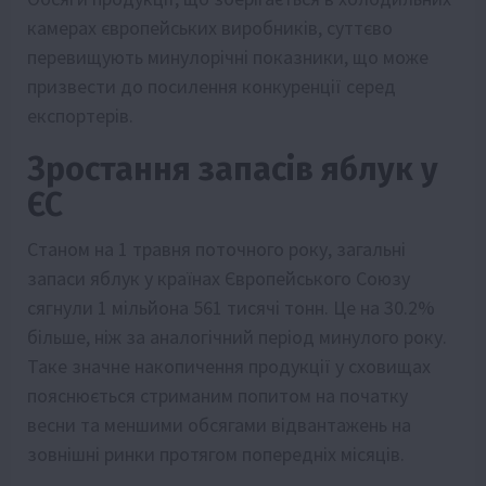
камерах європейських виробників, суттєво
перевищують минулорічні показники, що може
призвести до посилення конкуренції серед
експортерів.
Зростання запасів яблук у
ЄС
Станом на 1 травня поточного року, загальні
запаси яблук у країнах Європейського Союзу
сягнули 1 мільйона 561 тисячі тонн. Це на 30.2%
більше, ніж за аналогічний період минулого року.
Таке значне накопичення продукції у сховищах
пояснюється стриманим попитом на початку
весни та меншими обсягами відвантажень на
зовнішні ринки протягом попередніх місяців.