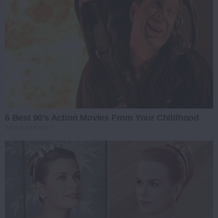
6 Best 90’s Action Movies From Your Childhood
BRAINBERRIES