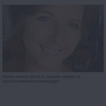
Жінка ожила після 8 хвилин смерті та
приголомшила розповіддю
PROZORO