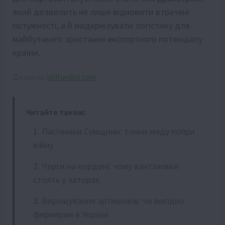
який дозволить не лише відновити втрачені
потужності, а й модернізувати логістику для
майбутнього зростання експортного потенціалу
країни.
Джерело:
latifundist.com
Читайте також:
Пасічники Сумщини: тонни меду попри
війну
Черги на кордоні: чому вантажівки
стоять у заторах
Вирощування артишоків: чи вигідно
фермерам в Україні