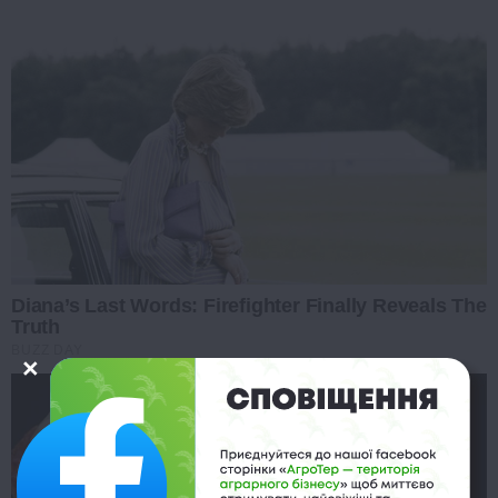
Diana’s Last Words: Firefighter Finally Reveals The
Truth
BUZZ DAY