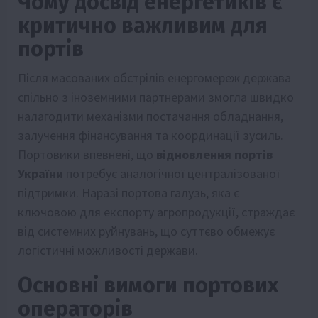
Чому досвід енергетиків є
критично важливим для
портів
Після масованих обстрілів енергомереж держава
спільно з іноземними партнерами змогла швидко
налагодити механізми постачання обладнання,
залучення фінансування та координації зусиль.
Портовики впевнені, що
відновлення портів
України
потребує аналогічної централізованої
підтримки. Наразі портова галузь, яка є
ключовою для експорту агропродукції, страждає
від системних руйнувань, що суттєво обмежує
логістичні можливості держави.
Основні вимоги портових
операторів