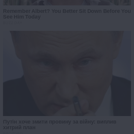
Remember Albert? You Better Sit Down Before You
See Him Today
BUZZ DAY
Путін хоче змити провину за війну: виплив
хитрий план
PROZORO