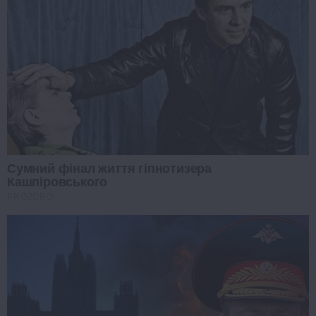
Сумний фінал життя гіпнотизера
Кашпіровського
PROZORO