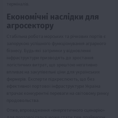
терміналів.
Економічні наслідки для
агросектору
Стабільна робота морських та річкових портів є
запорукою успішного функціонування аграрного
бізнесу. Будь-які затримки у відновленні
інфраструктури призводять до зростання
логістичних витрат, що зрештою негативно
впливає на закупівельні ціни для українських
фермерів. Експерти підкреслюють, що без
ефективної портової інфраструктури Україна
втрачає конкурентні переваги на світовому ринку
продовольства.
Отже, впровадження «енергетичного сценарію»
для портової галузі може стати тим драйвером,