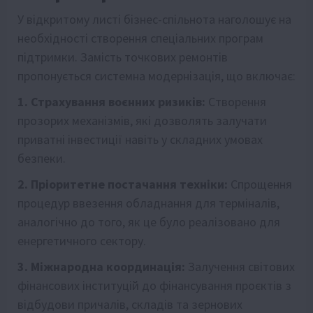
У відкритому листі бізнес-спільнота наголошує на
необхідності створення спеціальних програм
підтримки. Замість точкових ремонтів
пропонується системна модернізація, що включає:
1. Страхування воєнних ризиків:
Створення
прозорих механізмів, які дозволять залучати
приватні інвестиції навіть у складних умовах
безпеки.
2. Пріоритетне постачання техніки:
Спрощення
процедур ввезення обладнання для терміналів,
аналогічно до того, як це було реалізовано для
енергетичного сектору.
3. Міжнародна координація:
Залучення світових
фінансових інституцій до фінансування проєктів з
відбудови причалів, складів та зернових