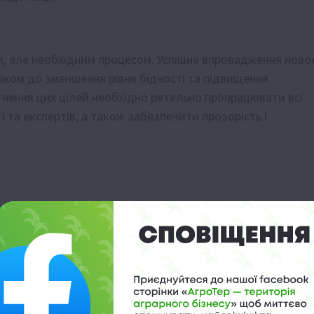
, але необхідним процесом. Успішне впровадження ново
оком до зменшення рівня бідності та підвищення
ягнення цих цілей необхідно ретельно пропрацювати всі
 та експертів, а також забезпечити прозорість і
а