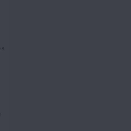
ня
я
е