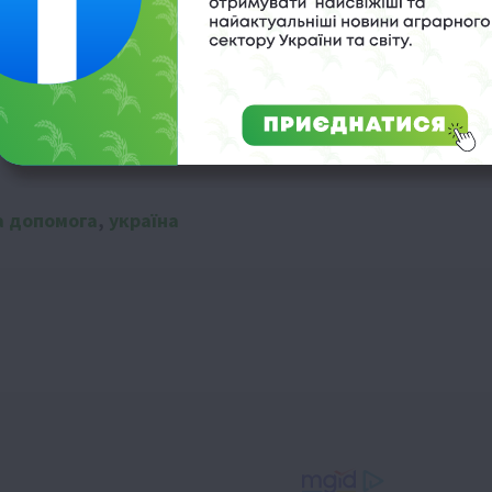
бізнес критикує нещадно
а допомога
,
україна