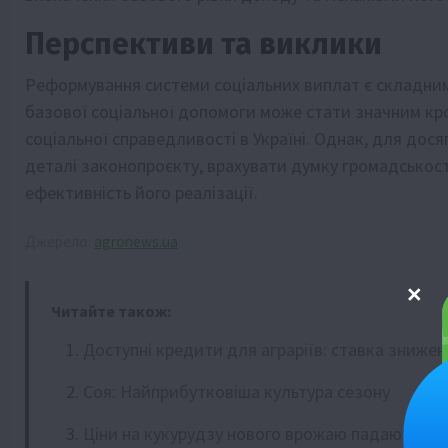
Перспективи та виклики
Реформування системи соціальних виплат є складним
базової соціальної допомоги може стати значним кр
соціальної справедливості в Україні. Однак, для дос
деталі законопроєкту, врахувати думку громадськості
ефективність його реалізації.
Джерело:
agronews.ua
Читайте також:
Доступні кредити для аграріїв: ставка знижен
Соя: Найприбутковіша культура сезону
Ціни на кукурудзу нового врожаю падають