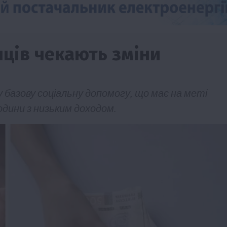
нців чекають зміни
 базову соціальну допомогу, що має на меті
одини з низьким доходом.
Події
Наука
Новини
Події
Регіони
ТОП1
Туризм
Фермерство
Франківщина
грн від
У Карпатах виявили рідкісний гриб Свиня
вухо
7 Серпня 2026 о 17:28