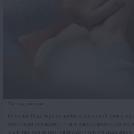
Фото: agronews.ua
Верховна Рада України зробила важливий крок у нап
ухваливши у першому читанні законопроєкт про запр
ініціатива має на меті уніфікувати існуючі види випл