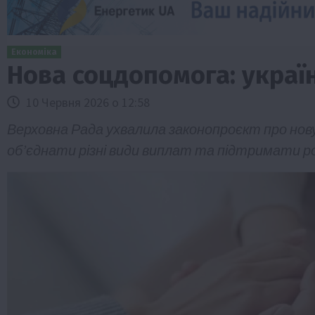
Економіка
Нова соцдопомога: украї
10 Червня 2026 о 12:58
Верховна Рада ухвалила законопроєкт про нову
об’єднати різні види виплат та підтримати р
Бізнес
Економіка
Життя в селі
Новини
ТОП1
Фермерство
Аграрії отримають кредити до 10 млн 
Sense Bank
4 Серпня 2026 о 12:08