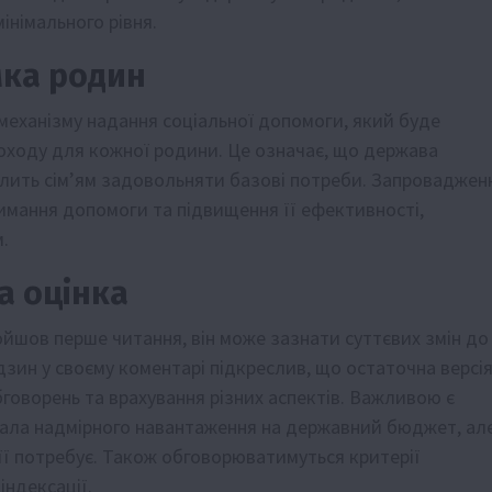
інімального рівня.
мка родин
механізму надання соціальної допомоги, який буде
доходу для кожної родини. Це означає, що держава
олить сім’ям задовольняти базові потреби. Запроваджен
имання допомоги та підвищення її ефективності,
.
а оцінка
йшов перше читання, він може зазнати суттєвих змін до
зин у своєму коментарі підкреслив, що остаточна версі
оворень та врахування різних аспектів. Важливою є
вала надмірного навантаження на державний бюджет, ал
її потребує. Також обговорюватимуться критерії
індексації.