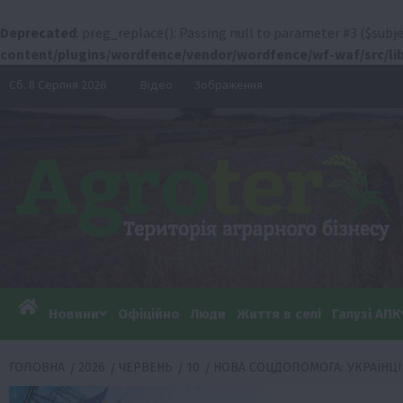
Deprecated
: preg_replace(): Passing null to parameter #3 ($subje
content/plugins/wordfence/vendor/wordfence/wf-waf/src/lib
Перейти
Сб. 8 Серпня 2026
Відео
Зображення
до
вмісту
Новини
Офіційно
Люди
Життя в селі
Галузі АПК
ГОЛОВНА
2026
ЧЕРВЕНЬ
10
НОВА СОЦДОПОМОГА: УКРАЇНЦІ