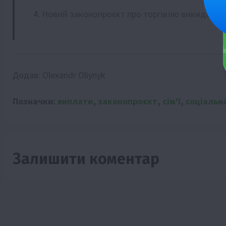
Новий законопроєкт про торгівлю викидами: 
Додав:
Olexandr Oliynyk
Позначки:
виплати
,
законопроєкт
,
сім'ї
,
соціальн
Залишити коментар