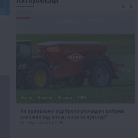
ТОП публікації
Бізнес
Новини
Поради
ТОП1
че
Як правильно підібрати розкидач добрив
залежно від площі поля та культур?
7 Серпня 2026 о 10:14