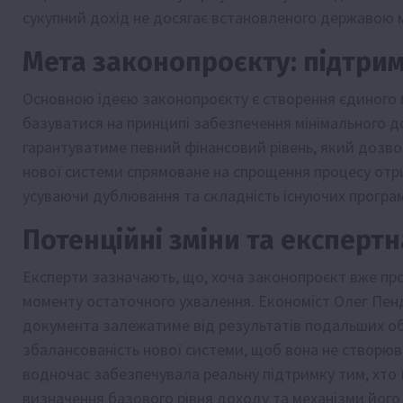
сукупний дохід не досягає встановленого державою м
Мета законопроєкту: підтри
Основною ідеєю законопроєкту є створення єдиного 
базуватися на принципі забезпечення мінімального 
гарантуватиме певний фінансовий рівень, який дозв
нової системи спрямоване на спрощення процесу отр
усуваючи дублювання та складність існуючих програм
Потенційні зміни та експертн
Експерти зазначають, що, хоча законопроєкт вже про
моменту остаточного ухвалення. Економіст Олег Пенд
документа залежатиме від результатів подальших обг
збалансованість нової системи, щоб вона не створю
водночас забезпечувала реальну підтримку тим, хто 
визначення базового рівня доходу та механізми його 