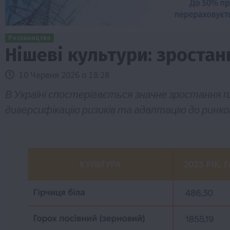
Рослиництво
Нішеві культури: зростан
10 Червня 2026 о 18:28
В Україні спостерігається значне зростання 
диверсифікацію ризиків та адаптацію до ринко
Бізнес
Економіка
Життя в селі
Новини
ТОП1
Фермерство
Аграрії отримають кредити до 10 млн 
Sense Bank
4 Серпня 2026 о 12:08