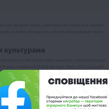
руктурі посівних площ, особливо це стосується нішевих
аграрії активно збільшують обсяги вирощування таких
и культурами
демонструють стійку позитивну динаміку. Загальна площа
023 році становила 6108,8 гектара. Вже у 2024 році цей
рік вказують на перевищення позначки у 7103 гектари. Це
ьтур, які раніше не належали до основних.
до нішевих культур
еорієнтації на нішеві культури. По-перше, це прагнення
сть основних товарних культур, зумовлена низкою