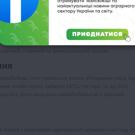
ативні напрямки. Нішеві культури часто пропонують мен
ектара.
переробки або вирощувані під конкретні
ний ринок збуту та стабільний дохід. Важливою умовою
продукції, оскільки нішеві культури часто мають специфічн
арчовій, кормовій чи функціональній галузях.
ння
ернобобові. Спостерігається значне збільшення площ пі
іннєві посіви гороху займали 1855,2 гектара, то до 2025
дкреслює зростаючу роль зернобобових як у харчовій
 Україні є свідченням адаптивності аграрного сектору д