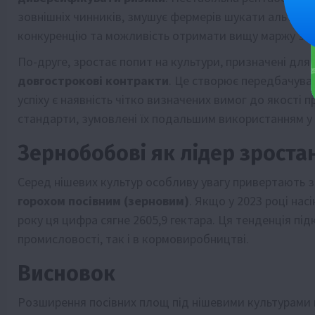
зовнішніх чинників, змушує фермерів шукати альтерн
конкуренцію та можливість отримати вищу маржу з г
По-друге, зростає попит на культури, призначені для
довгострокові контракти
. Це створює передбачува
успіху є наявність чітко визначених вимог до якості 
стандарти, зумовлені їх подальшим використанням у х
Зернобобові як лідер зроста
Серед нішевих культур особливу увагу привертають з
горохом посівним (зерновим)
. Якщо у 2023 році нас
року ця цифра сягне 2605,9 гектара. Ця тенденція пі
промисловості, так і в кормовиробництві.
Висновок
Розширення посівних площ під нішевими культурами в