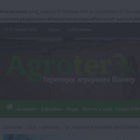
Deprecated
: preg_replace(): Passing null to parameter #3 ($subje
content/plugins/wordfence/vendor/wordfence/wf-waf/src/lib
Перейти
Сб. 8 Серпня 2026
Відео
Зображення
до
вмісту
Новини
Офіційно
Люди
Життя в селі
Галузі АПК
ГОЛОВНА
2026
ЧЕРВЕНЬ
10
НІШЕВІ КУЛЬТУРИ: ЗРОСТАННЯ