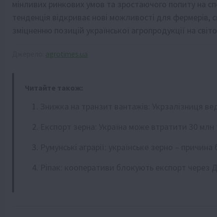
мінливих ринкових умов та зростаючого попиту на сп
тенденція відкриває нові можливості для фермерів,
зміцненню позицій української агропродукції на світо
Джерело:
agrotimes.ua
Читайте також:
Знижка на транзит вантажів: Укрзалізниця ве
Експорт зерна: Україна може втратити 30 млн
Румунські аграрії: українське зерно – причина
Ріпак: кооперативи блокують експорт через 