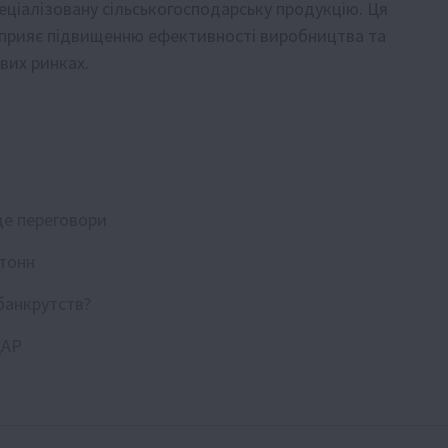
еціалізовану сільськогосподарську продукцію. Ця
 сприяє підвищенню ефективності виробництва та
вих ринках.
де переговори
 тонн
 банкрутств?
ДАР