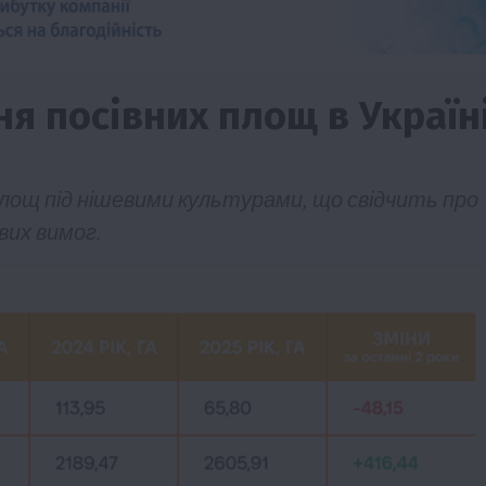
ня посівних площ в Україн
площ під нішевими культурами, що свідчить про
вих вимог.
Події
Наука
Новини
Події
Регіони
ТОП1
Туризм
Фермерство
Франківщина
грн від
У Карпатах виявили рідкісний гриб Свиня
вухо
7 Серпня 2026 о 17:28