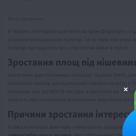
Фото: agrotimes.ua
В Україні спостерігається помітна трансформація у ст
сільськогосподарських культур. За останні три роки 
культур, що свідчить про стратегічні зміни в галузі.
Зростання площ під нішевим
Аналітичні дані Насіннєвої асоціації України (НАУ) 
насіннєвих посівів досліджуваних нішевих культур у 2
показник зріс до 6827,9 гектара, а прогнози на 2025 
свідчить про послідовне розширення виробництва кул
Причини зростання інтересу 
Кілька ключових факторів стимулюють аграріїв до пер
диверсифікувати ризики
. Нестабільна рентабельні