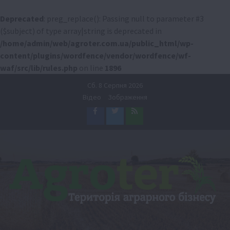
Deprecated
: preg_replace(): Passing null to parameter #3
($subject) of type array|string is deprecated in
/home/admin/web/agroter.com.ua/public_html/wp-
content/plugins/wordfence/vendor/wordfence/wf-
waf/src/lib/rules.php
on line
1896
Перейти
Сб. 8 Серпня 2026
до
Відео
Зображення
вмісту
Facebook
Twitter
Feed