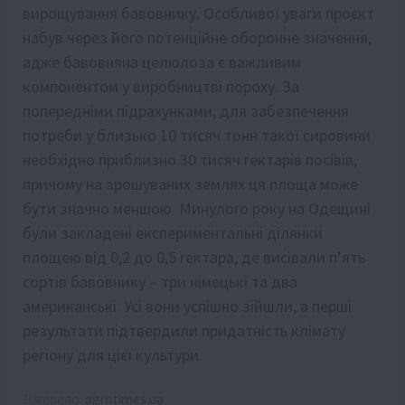
вирощування бавовнику. Особливої уваги проєкт
набув через його потенційне оборонне значення,
адже бавовняна целюлоза є важливим
компонентом у виробництві пороху. За
попередніми підрахунками, для забезпечення
потреби у близько 10 тисяч тонн такої сировини
необхідно приблизно 30 тисяч гектарів посівів,
причому на зрошуваних землях ця площа може
бути значно меншою. Минулого року на Одещині
були закладені експериментальні ділянки
площею від 0,2 до 0,5 гектара, де висівали п’ять
сортів бавовнику – три німецькі та два
американські. Усі вони успішно зійшли, а перші
результати підтвердили придатність клімату
регіону для цієї культури.
Джерело:
agrotimes.ua