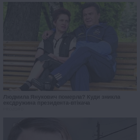
Людмила Янукович померла? Куди зникла
ексдружина президента-втікача
PROZORO