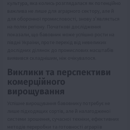
культура, яка колись розглядалася як потенційно
важлива не лише для аграрного сектору, але й
для оборонної промисловості, знову з’являється
на полях регіону. Початкові дослідження
показали, що бавовник може успішно рости на
півдні України, проте перехід від невеликих
дослідних ділянок до промислових масштабів
виявився складнішим, ніж очікувалося.
Виклики та перспективи
комерційного
вирощування
Успішне вирощування бавовнику потребує не
лише підходящих сортів, але й налагодженої
системи зрошення, сучасної техніки, ефективних
методів переробки та готовності аграріїв