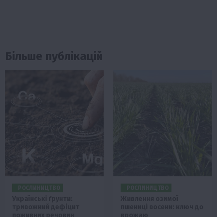
Більше публікацій
РОСЛИНИЦТВО
РОСЛИНИЦТВО
Українські ґрунти:
Живлення озимої
тривожний дефіцит
пшениці восени: ключ до
поживних речовин
врожаю