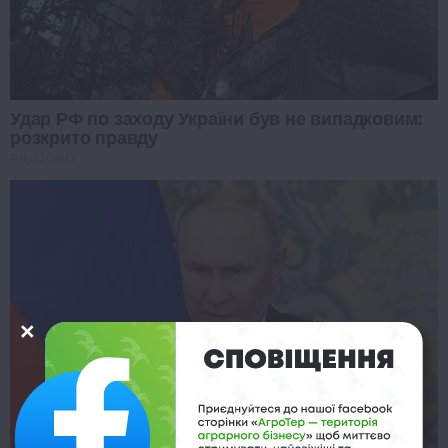
Удар РФ по заходу України був не випадковим:
розкрито правду
PROZORO