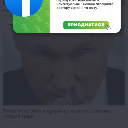
Путін ошелешив заявою про захід України
PROZORO
Путін хоче змити провину за війну: виплив
хитрий план
PROZORO