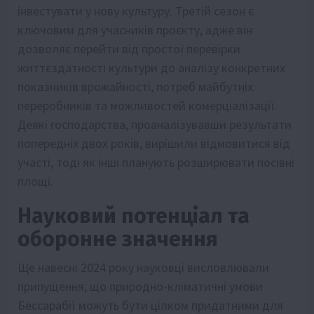
інвестувати у нову культуру. Третій сезон є
ключовим для учасників проєкту, адже він
дозволяє перейти від простої перевірки
життєздатності культури до аналізу конкретних
показників врожайності, потреб майбутніх
переробників та можливостей комерціалізації.
Деякі господарства, проаналізувавши результати
попередніх двох років, вирішили відмовитися від
участі, тоді як інші планують розширювати посівні
площі.
Науковий потенціал та
оборонне значення
Ще навесні 2024 року науковці висловлювали
припущення, що природно-кліматичні умови
Бессарабії можуть бути цілком придатними для