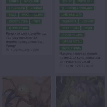
БІЗНЕС
ГАЛУЗІ АПК
БІЗНЕС
ГАЛУЗІ АПК
ЕКОНОМІКА
НОВИНИ
ДНІПРОПЕТРОВЩИНА
ПОДІЇ
РОСЛИНИЦТВО
ЖИТТЯ В СЕЛІ
СУСПІЛЬСТВО
ТОП1
ЗДОРОВ’Я
НОВИНИ
ФЕРМЕРСТВО
ПЕРЕРОБКА
ПОДІЇ
Кредити для аграріїв під
РОСЛИНИЦТВО
заставу врожаю за
новою програмою від
ФЕРМЕРСТВО
Уряду
ХАРКІВЩИНА
1 Серпня 2026 о 11:58
Масове нашестя клопів
на посівах соняшнику: як
врятувати врожай
1 Серпня 2026 о 07:58