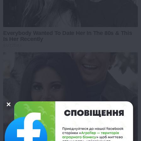
Everybody Wanted To Date Her In The 80s & This
Is Her Recently
BUZZDAY