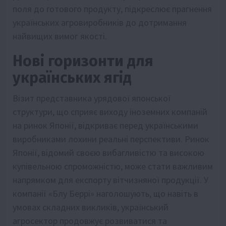
поля до готового продукту, підкреслює прагнення
українських агровиробників до дотримання
найвищих вимог якості.
Нові горизонти для
українських ягід
Візит представника урядової японської
структури, що сприяє виходу іноземних компаній
на ринок Японії, відкриває перед українськими
виробниками лохини реальні перспективи. Ринок
Японії, відомий своєю вибагливістю та високою
купівельною спроможністю, може стати важливим
напрямком для експорту вітчизняної продукції. У
компанії «Блу Беррі» наголошують, що навіть в
умовах складних викликів, український
агросектор продовжує розвиватися та