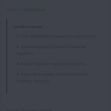
Джерело:
agrotimes.ua
Читайте також:
Соя: Найприбутковіша культура сезону
Ціни на кукурудзу нового врожаю
падають
Аграрії України: загроза експорту
Черги на кордоні: чому вантажівки
стоять у заторах
Додав:
Olexandr Oliynyk