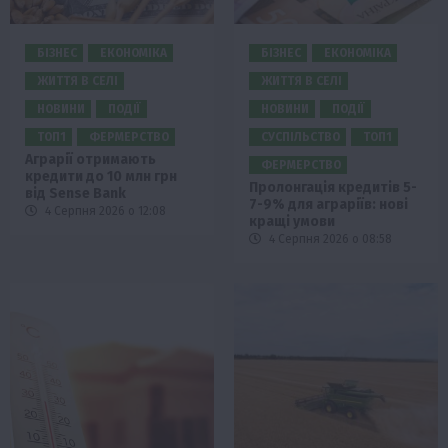
БІЗНЕС
ЕКОНОМІКА
БІЗНЕС
ЕКОНОМІКА
ЖИТТЯ В СЕЛІ
ЖИТТЯ В СЕЛІ
НОВИНИ
ПОДІЇ
НОВИНИ
ПОДІЇ
ТОП1
ФЕРМЕРСТВО
СУСПІЛЬСТВО
ТОП1
Аграрії отримають
ФЕРМЕРСТВО
кредити до 10 млн грн
Пролонгація кредитів 5-
від Sense Bank
7-9% для аграріїв: нові
4 Серпня 2026 о 12:08
кращі умови
4 Серпня 2026 о 08:58