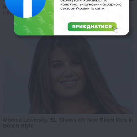
Marlo Thomas Is 86 Now - Here's What She Looks
Like Today
BUZZDAY
Monica Lewinsky, 51, Shows Off New Bikini Pics In
Beach Style
BUZZDAY