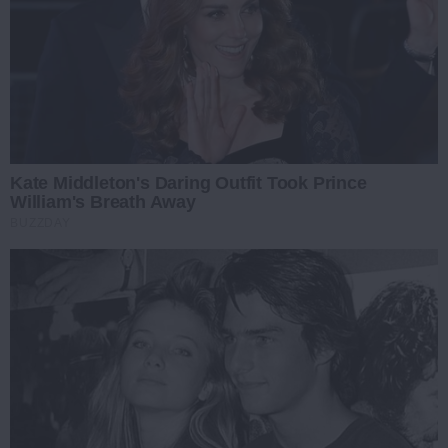
Kate Middleton's Daring Outfit Took Prince
William's Breath Away
BUZZDAY