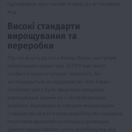
підтверджує зростаючий інтерес до вітчизняних
ягід.
Високі стандарти
вирощування та
переробки
Під час візиту до села Великі Лучки, заступник
генерального директора JETRO мав змогу
особисто оцінити сучасні технології, які
застосовуються на підприємстві «Блу Беррі».
Особливу увагу було приділено процесам
вирощування лохини та її післязбиральної
доробки. Відповідність суворим міжнародним
стандартам на всіх етапах виробництва справила
позитивне враження на японську делегацію.
Демонстрація повного циклу виробництва, від