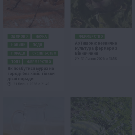
ЗДОРОВ’Я
НАУКА
ФЕРМЕРСТВО
АрTишоки: незвична
НОВИНИ
ПОДІЇ
культура фермера з
Вінниччини
ПОРАДИ
СУСПІЛЬСТВО
31 Липня 2026 о 15:58
ТОП1
ФЕРМЕРСТВО
Як позбутися мурах на
городі без хімії: тільки
дієві поради
31 Липня 2026 о 21:40