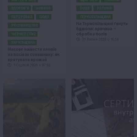
ЗДОРОВ’Я
НОВИНИ
ПОДІЇ
РЕГІОНИ
ПЕРЕРОБКА
ПОДІЇ
ТЕРНОПІЛЬЩИНА
На Тернопільщині гинуть
РОСЛИНИЦТВО
бджоли: причина –
обробка полів
ФЕРМЕРСТВО
31 Липня 2026 о 18:58
ХАРКІВЩИНА
Масове нашестя клопів
на посівах соняшнику: як
врятувати врожай
1 Серпня 2026 о 07:58