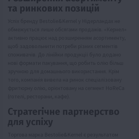
та ринкових позицій
Успіх бренду Bestolie&Kernel у Нідерландах не
обмежується лише обсягами продажів. «Кернел»
активно працює над розширенням асортименту,
щоб задовольнити потреби різних сегментів
споживачів. До лінійки продукції було додано
нові формати пакування, що робить олію більш
зручною для домашнього використання. Крім
того, компанія вивела на ринок спеціалізовану
фритюрну олію, орієнтовану на сегмент HoReCa
(готелі, ресторани, кафе).
Стратегічне партнерство
для успіху
Торгова марка Bestolie&Kernel є результатом