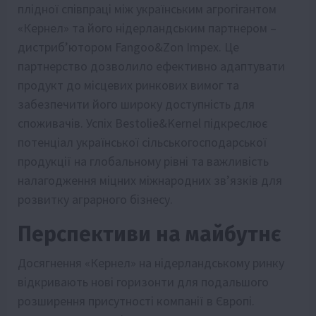
плідної співпраці між українським агрогігантом
«Кернел» та його нідерландським партнером –
дистриб’ютором Fangoo&Zon Impex. Це
партнерство дозволило ефективно адаптувати
продукт до місцевих ринкових вимог та
забезпечити його широку доступність для
споживачів. Успіх Bestolie&Kernel підкреслює
потенціал української сільськогосподарської
продукції на глобальному рівні та важливість
налагодження міцних міжнародних зв’язків для
розвитку аграрного бізнесу.
Перспективи на майбутнє
Досягнення «Кернел» на нідерландському ринку
відкривають нові горизонти для подальшого
розширення присутності компанії в Європі.