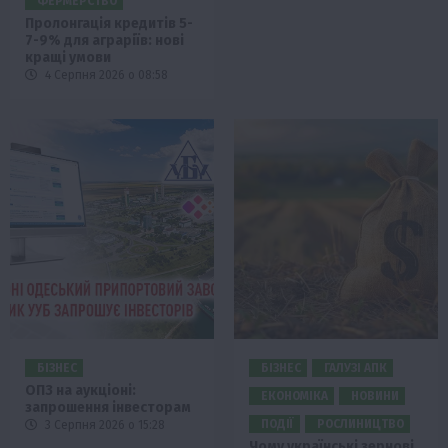
ФЕРМЕРСТВО
Пролонгація кредитів 5-
7-9% для аграріїв: нові
кращі умови
4 Серпня 2026 о 08:58
БІЗНЕС
БІЗНЕС
ГАЛУЗІ АПК
ОПЗ на аукціоні:
ЕКОНОМІКА
НОВИНИ
запрошення інвесторам
ПОДІЇ
РОСЛИНИЦТВО
3 Серпня 2026 о 15:28
Чому українські зернові