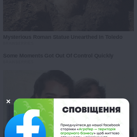
Mysterious Roman Statue Unearthed In Toledo
BRAINBERRIES
Some Moments Got Out Of Control Quickly
BRAINBERRIES