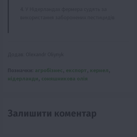
У Нідерландах фермера судять за
використання заборонених пестицидів
Додав:
Olexandr Oliynyk
Позначки:
агробізнес
,
експорт
,
кернел
,
нідерланди
,
соняшникова олія
Залишити коментар