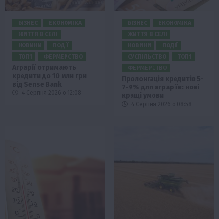
БІЗНЕС
ЕКОНОМІКА
БІЗНЕС
ЕКОНОМІКА
ЖИТТЯ В СЕЛІ
ЖИТТЯ В СЕЛІ
НОВИНИ
ПОДІЇ
НОВИНИ
ПОДІЇ
ТОП1
ФЕРМЕРСТВО
СУСПІЛЬСТВО
ТОП1
Аграрії отримають
ФЕРМЕРСТВО
кредити до 10 млн грн
Пролонгація кредитів 5-
від Sense Bank
7-9% для аграріїв: нові
4 Серпня 2026 о 12:08
кращі умови
4 Серпня 2026 о 08:58