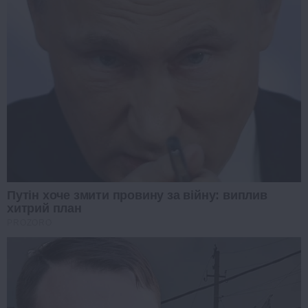
Путін хоче змити провину за війну: виплив
хитрий план
PROZORO