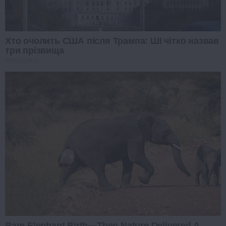
Хто очолить США після Трампа: ШІ чітко назвав
три прізвища
PROZORO
Rare Elephant Birth—Then Nature Delivered A