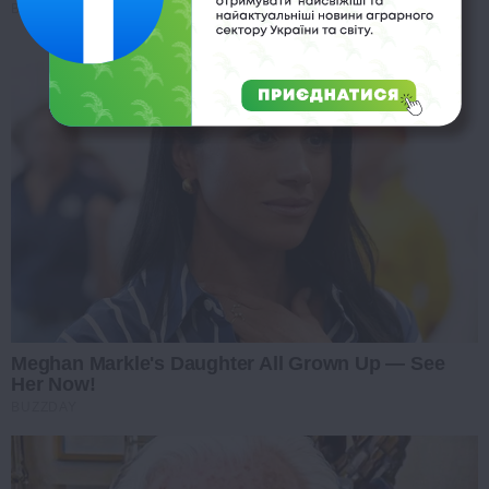
BUZZ DAY
Meghan Markle's Daughter All Grown Up — See
Her Now!
BUZZDAY