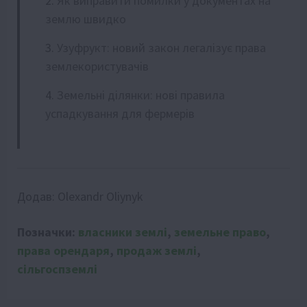
Як виправити помилки у документах на
землю швидко
Узуфрукт: новий закон легалізує права
землекористувачів
Земельні ділянки: нові правила
успадкування для фермерів
Додав:
Olexandr Oliynyk
Позначки:
власники землі
,
земельне право
,
права орендаря
,
продаж землі
,
сільгоспземлі