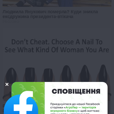
Людмила Янукович померла? Куди зникла
ексдружина президента-втікача
PROZORO
Pick A Ring And Nail Shape To Reveal Your
Darkest Secrets!