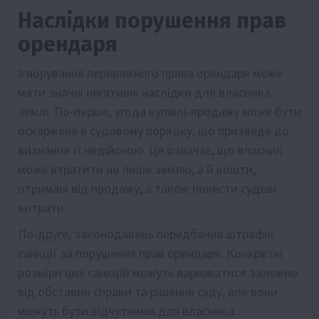
Наслідки порушення прав
орендаря
Ігнорування переважного права орендаря може
мати значні негативні наслідки для власника
землі. По-перше, угода купівлі-продажу може бути
оскаржена в судовому порядку, що призведе до
визнання її недійсною. Це означає, що власник
може втратити не лише землю, а й кошти,
отримані від продажу, а також понести судові
витрати.
По-друге, законодавець передбачив штрафні
санкції за порушення прав орендаря. Конкретні
розміри цих санкцій можуть варіюватися залежно
від обставин справи та рішення суду, але вони
можуть бути відчутними для власника.