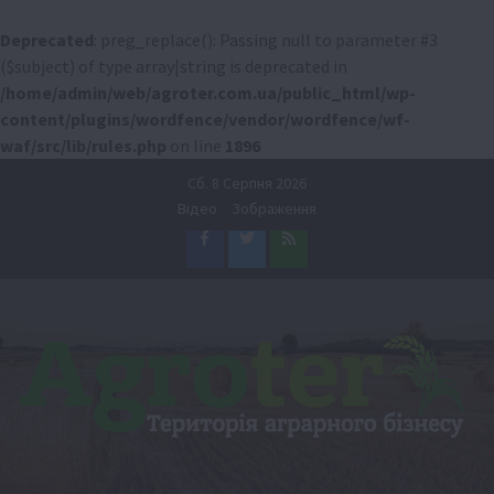
Deprecated
: preg_replace(): Passing null to parameter #3
($subject) of type array|string is deprecated in
/home/admin/web/agroter.com.ua/public_html/wp-
content/plugins/wordfence/vendor/wordfence/wf-
waf/src/lib/rules.php
on line
1896
Перейти
Сб. 8 Серпня 2026
до
Відео
Зображення
вмісту
Facebook
Twitter
Feed