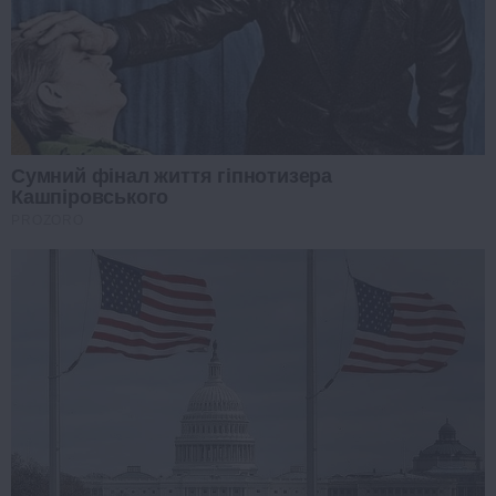
Сумний фінал життя гіпнотизера
Кашпіровського
PROZORO