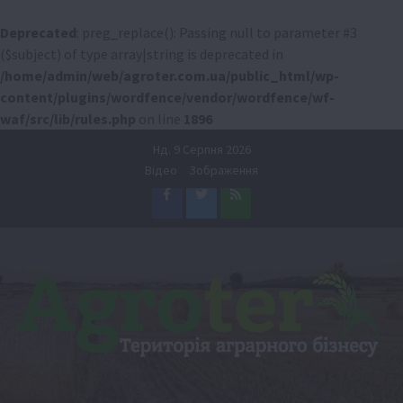
Deprecated
: preg_replace(): Passing null to parameter #3
($subject) of type array|string is deprecated in
/home/admin/web/agroter.com.ua/public_html/wp-
content/plugins/wordfence/vendor/wordfence/wf-
waf/src/lib/rules.php
on line
1896
Перейти
Нд. 9 Серпня 2026
до
Відео
Зображення
вмісту
Facebook
Twitter
Feed