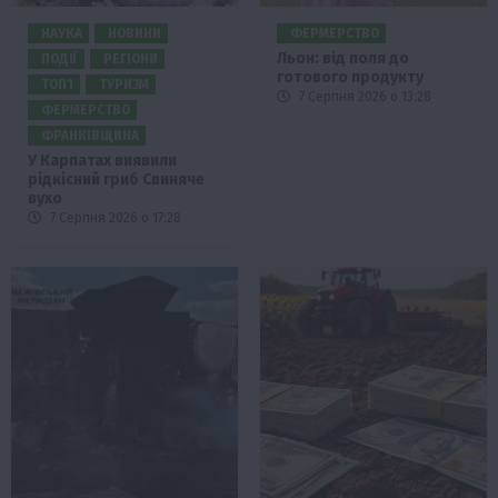
НАУКА
НОВИНИ
ФЕРМЕРСТВО
Льон: від поля до
ПОДІЇ
РЕГІОНИ
готового продукту
ТОП1
ТУРИЗМ
7 Серпня 2026 о 13:28
ФЕРМЕРСТВО
ФРАНКІВЩИНА
У Карпатах виявили
рідкісний гриб Свиняче
вухо
7 Серпня 2026 о 17:28