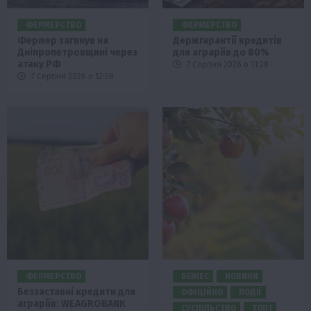
ФЕРМЕРСТВО
ФЕРМЕРСТВО
Фермер загинув на
Держгарантії кредитів
Дніпропетровщині через
для аграріїв до 80%
атаку РФ
7 Серпня 2026 о 11:28
7 Серпня 2026 о 12:58
ФЕРМЕРСТВО
БІЗНЕС
НОВИНИ
Беззаставні кредити для
ОФІЦІЙНО
ПОДІЇ
аграріїв: WEAGROBANK
СУСПІЛЬСТВО
ТОП1