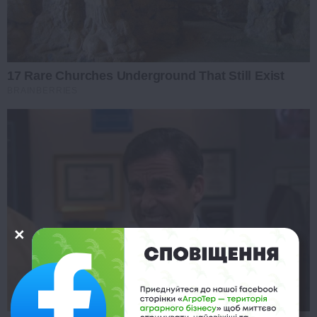
17 Rare Churches Underground That Still Exist
BRAINBERRIES