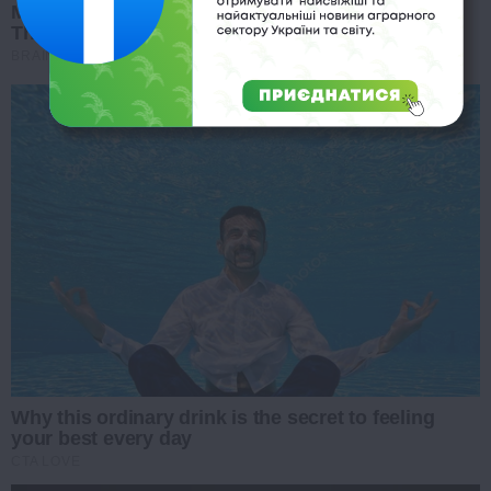
Mystery Solved: Here's Why These 9 Actors Left
Their TV Shows
BRAINBERRIES
Why this ordinary drink is the secret to feeling
your best every day
CTA LOVE