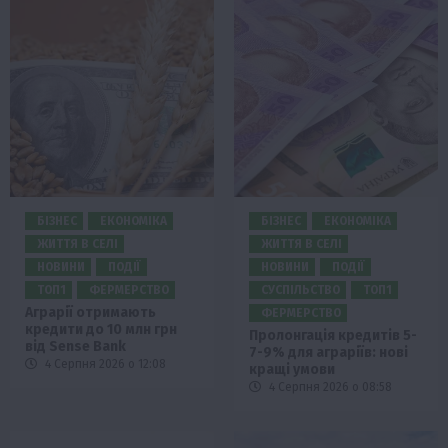
БІЗНЕС
ЕКОНОМІКА
БІЗНЕС
ЕКОНОМІКА
ЖИТТЯ В СЕЛІ
ЖИТТЯ В СЕЛІ
НОВИНИ
ПОДІЇ
НОВИНИ
ПОДІЇ
ТОП1
ФЕРМЕРСТВО
СУСПІЛЬСТВО
ТОП1
Аграрії отримають
ФЕРМЕРСТВО
кредити до 10 млн грн
Пролонгація кредитів 5-
від Sense Bank
7-9% для аграріїв: нові
4 Серпня 2026 о 12:08
кращі умови
4 Серпня 2026 о 08:58