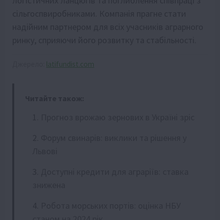
логістичних ланцюгів та поглиблення співпраці з
сільгоспвиробниками. Компанія прагне стати
надійним партнером для всіх учасників аграрного
ринку, сприяючи його розвитку та стабільності.
Джерело:
latifundist.com
Читайте також:
Прогноз врожаю зернових в Україні зріс
Форум свинарів: виклики та рішення у
Львові
Доступні кредити для аграріїв: ставка
знижена
Робота морських портів: оцінка НБУ
станом на 2024 рік