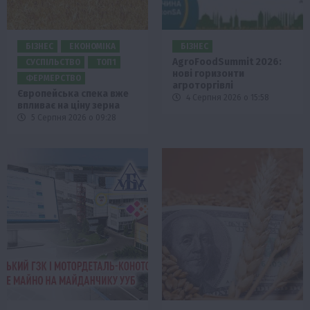
БІЗНЕС
ЕКОНОМІКА
БІЗНЕС
AgroFoodSummit 2026:
СУСПІЛЬСТВО
ТОП1
нові горизонти
ФЕРМЕРСТВО
агроторгівлі
Європейська спека вже
4 Серпня 2026 о 15:58
впливає на ціну зерна
5 Серпня 2026 о 09:28