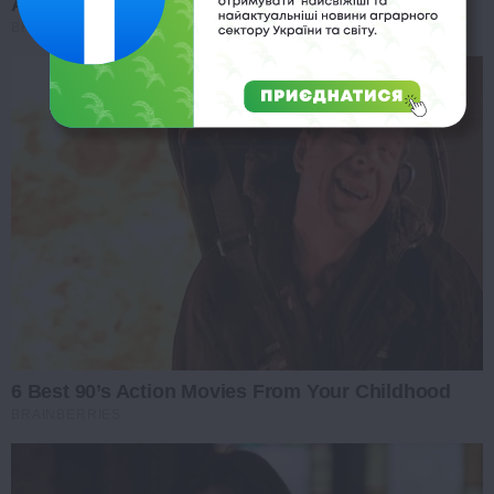
And They Did Show This In Bohemian Rapsody!
BRAINBERRIES
6 Best 90’s Action Movies From Your Childhood
BRAINBERRIES