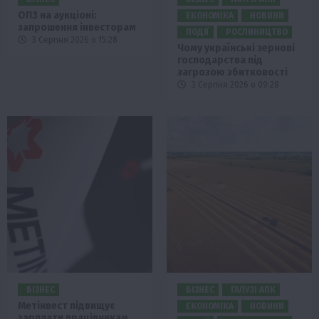
ОПЗ на аукціоні:
ЕКОНОМІКА
НОВИНИ
запрошення інвесторам
ПОДІЇ
РОСЛИНИЦТВО
3 Серпня 2026 о 15:28
Чому українські зернові
господарства під
загрозою збитковості
3 Серпня 2026 о 09:28
БІЗНЕС
БІЗНЕС
ГАЛУЗІ АПК
Метінвест підвищує
ЕКОНОМІКА
НОВИНИ
зарплати працівникам