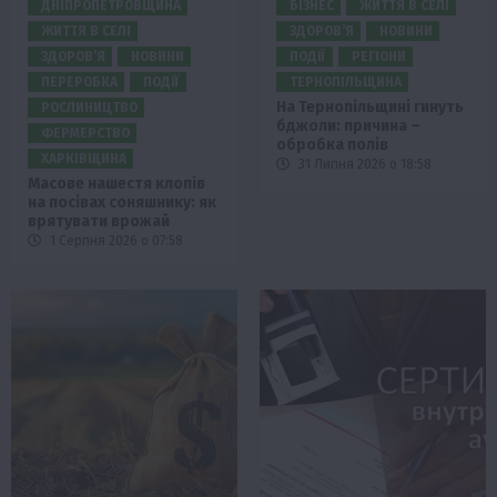
ДНІПРОПЕТРОВЩИНА
БІЗНЕС
ЖИТТЯ В СЕЛІ
ЖИТТЯ В СЕЛІ
ЗДОРОВ’Я
НОВИНИ
ЗДОРОВ’Я
НОВИНИ
ПОДІЇ
РЕГІОНИ
ПЕРЕРОБКА
ПОДІЇ
ТЕРНОПІЛЬЩИНА
На Тернопільщині гинуть
РОСЛИНИЦТВО
бджоли: причина –
ФЕРМЕРСТВО
обробка полів
ХАРКІВЩИНА
31 Липня 2026 о 18:58
Масове нашестя клопів
на посівах соняшнику: як
врятувати врожай
1 Серпня 2026 о 07:58