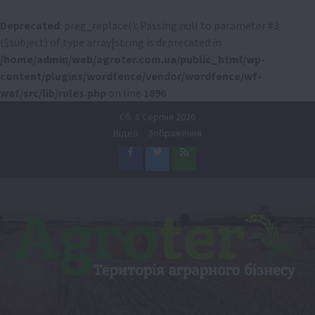
Deprecated
: preg_replace(): Passing null to parameter #3
($subject) of type array|string is deprecated in
/home/admin/web/agroter.com.ua/public_html/wp-
content/plugins/wordfence/vendor/wordfence/wf-
waf/src/lib/rules.php
on line
1896
Перейти
Сб. 8 Серпня 2026
до
Відео
Зображення
вмісту
Facebook
Twitter
Feed