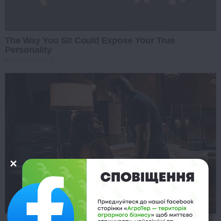
The Way You Sit Could Expose Your True
Personality
BRAINBERRIES