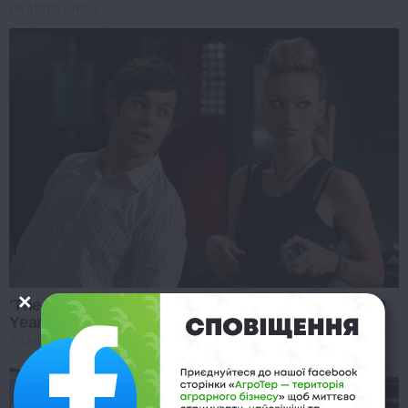
BRAINBERRIES
'The OC' Cast Then And Now - Where Are They 20
Years Later?
BRAINBERRIES