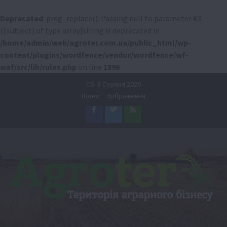
Deprecated
: preg_replace(): Passing null to parameter #3
($subject) of type array|string is deprecated in
/home/admin/web/agroter.com.ua/public_html/wp-
content/plugins/wordfence/vendor/wordfence/wf-
waf/src/lib/rules.php
on line
1896
Перейти
Сб. 8 Серпня 2026
до
Відео
Зображення
вмісту
Facebook
Twitter
Feed