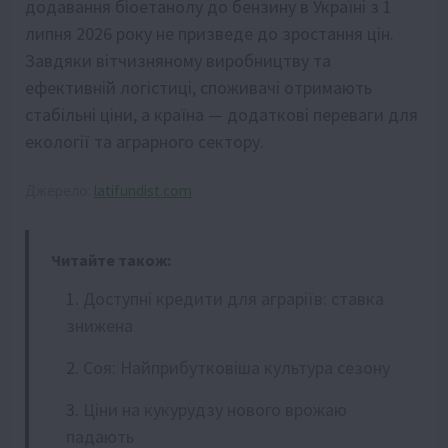
додавання біоетанолу до бензину в Україні з 1
липня 2026 року не призведе до зростання цін.
Завдяки вітчизняному виробництву та
ефективній логістиці, споживачі отримають
стабільні ціни, а країна — додаткові переваги для
екології та аграрного сектору.
Джерело:
latifundist.com
Читайте також:
Доступні кредити для аграріїв: ставка
знижена
Соя: Найприбутковіша культура сезону
Ціни на кукурудзу нового врожаю
падають