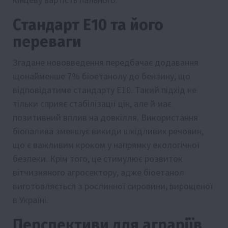
Стандарт Е10 та його
переваги
Згадане нововведення передбачає додавання
щонайменше 7% біоетанолу до бензину, що
відповідатиме стандарту Е10. Такий підхід не
тільки сприяє стабілізації цін, але й має
позитивний вплив на довкілля. Використання
біопалива зменшує викиди шкідливих речовин,
що є важливим кроком у напрямку екологічної
безпеки. Крім того, це стимулює розвиток
вітчизняного агросектору, адже біоетанол
виготовляється з рослинної сировини, вирощеної
в Україні.
Перспективи для аграріїв