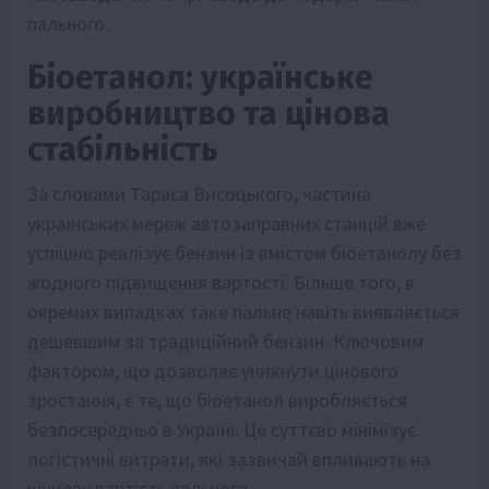
пального.
Біоетанол: українське
виробництво та цінова
стабільність
За словами Тараса Висоцького, частина
українських мереж автозаправних станцій вже
успішно реалізує бензин із вмістом біоетанолу без
жодного підвищення вартості. Більше того, в
окремих випадках таке пальне навіть виявляється
дешевшим за традиційний бензин. Ключовим
фактором, що дозволяє уникнути цінового
зростання, є те, що біоетанол виробляється
безпосередньо в Україні. Це суттєво мінімізує
логістичні витрати, які зазвичай впливають на
кінцеву вартість пального.