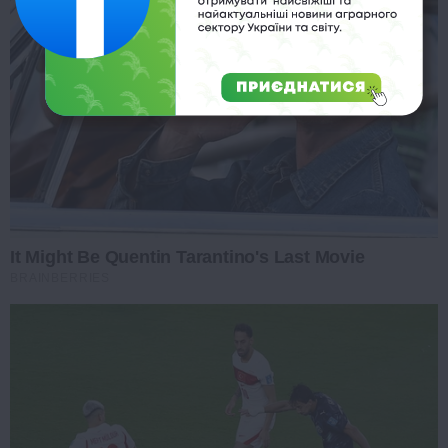
It Might Be Quentin Tarantino's Last Movie
BRAINBERRIES