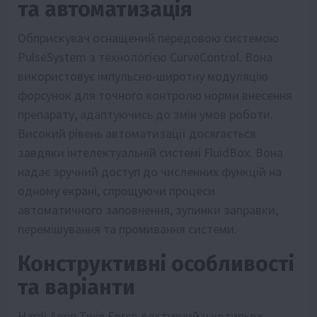
та автоматизація
Обприскувач оснащений передовою системою
PulseSystem з технологією CurveControl. Вона
використовує імпульсно-широтну модуляцію
форсунок для точного контролю норми внесення
препарату, адаптуючись до змін умов роботи.
Високий рівень автоматизації досягається
завдяки інтелектуальній системі FluidBox. Вона
надає зручний доступ до численних функцій на
одному екрані, спрощуючи процеси
автоматичного заповнення, зупинки заправки,
перемішування та промивання системи.
Конструктивні особливості
та варіанти
Hardi Aeon Twin Force доступний у чотирьох