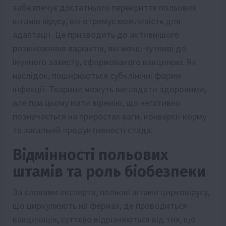
забезпечує достатнього перекриття польових
штамів вірусу, він отримує можливість для
адаптації. Це призводить до активнішого
розмноження варіантів, які менш чутливі до
імунного захисту, сформованого вакциною. Як
наслідок, поширюються субклінічні форми
інфекції. Тварини можуть виглядати здоровими,
але при цьому мати віремію, що негативно
позначається на приростах ваги, конверсії корму
та загальній продуктивності стада.
Відмінності польових
штамів та роль біобезпеки
За словами експерта, польові штами цирковірусу,
що циркулюють на фермах, де проводиться
вакцинація, суттєво відрізняються від тих, що