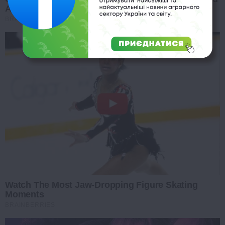
All Along
BRAINBERRIES
Watch The Most Jaw‑Dropping Figure Skating
Moments
BRAINBERRIES