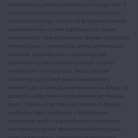
виявляються у невакцинованих господарствах. У
разі відсутності належного імунного контролю,
процеси реплікації, мутації та формування нових
рекомбінантних штамів відбуваються значно
інтенсивніше. На вакцинованих фермах ці процеси
певною мірою стримуються, але не зупиняються
повністю. Ключову роль у цьому відіграє
відповідність вакцини епізоотичній ситуації
конкретного господарства. Якщо вакцина
забезпечує достатній рівень перехресного
імунітету до штамів, що циркулюють на фермі, це
дозволяє ефективно контролювати реплікацію
вірусу. Однак, коли такої відповідності бракує,
особливо через проблеми з біобезпекою,
недостатнє миття та дезінфекцію, порушення
санітарних розривів або неправильно підібрані
терміни вакцинації, створюються сприятливі