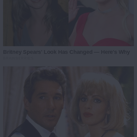
Britney Spears' Look Has Changed — Here's Why
BRAINBERRIES