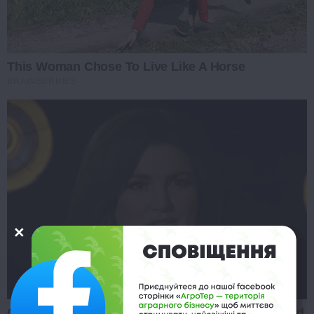
This Woman Chose To Live Like A Horse
BRAINBERRIES
Gina Carano Finally Admits What Some Suspected