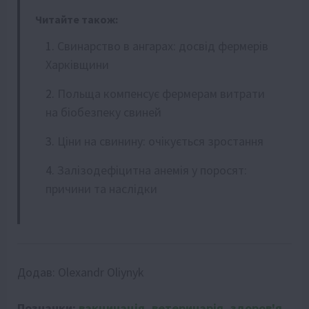
Читайте також:
Свинарство в ангарах: досвід фермерів
Харківщини
Польща компенсує фермерам витрати
на біобезпеку свиней
Ціни на свинину: очікується зростання
Залізодефіцитна анемія у поросят:
причини та наслідки
Додав:
Olexandr Oliynyk
Позначки:
вакцинація
,
ветеринарія
,
здоров'я