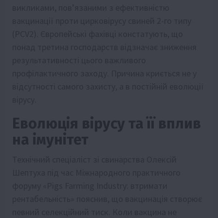
викликами, пов’язаними з ефективністю
вакцинації проти цирковірусу свиней 2-го типу
(PCV2). Європейські фахівці констатують, що
понад третина господарств відзначає зниження
результативності цього важливого
профілактичного заходу. Причина криється не у
відсутності самого захисту, а в постійній еволюції
вірусу.
Еволюція вірусу та її вплив
на імунітет
Технічний спеціаліст зі свинарства Олексій
Шептуха під час Міжнародного практичного
форуму «Pigs Farming Industry: втримати
рентабельність» пояснив, що вакцинація створює
певний селекційний тиск. Коли вакцина не