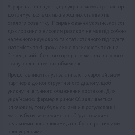
Аграрії наголошують, що український агросектор
дотримується всіх міжнародних стандартів
сталого розвитку. Прирівнювання української сої
до сировини з високим ризиком не має під собою
належного наукового та статистичного підґрунтя.
Натомість такі кроки лише посилюють тиск на
бізнес, який і без того працює в умовах воєнного
стану та логістичних обмежень.
Представники галузі закликають європейських
партнерів до конструктивного діалогу, щоб
уникнути штучного обмеження поставок. Для
українських фермерів ринок ЄС залишається
ключовим, тому будь-які зміни в регулюванні
мають бути зваженими та обґрунтованими
реальними показниками, а не бюрократичними
припущеннями.