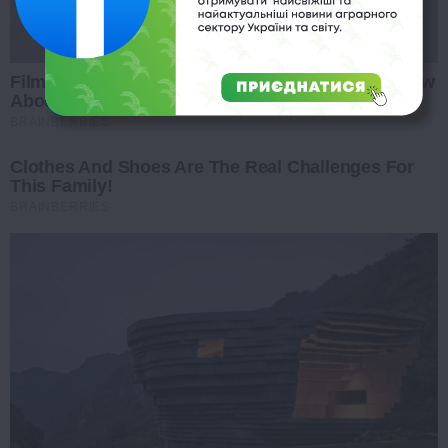
Films To Make You Question Everything You Know
About Cinema
BRAINBERRIES
Clothes And Shoes Are The Real Challenges For
This Family!
BRAINBERRIES