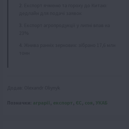
Експорт ячменю та гороху до Китаю:
дедлайн для подачі заявок
Експорт агропродукції у липні впав на
23%
Жнива ранніх зернових: зібрано 17,6 млн
тонн
Додав:
Olexandr Oliynyk
Позначки:
аграрії
,
експорт
,
ЄС
,
соя
,
УКАБ