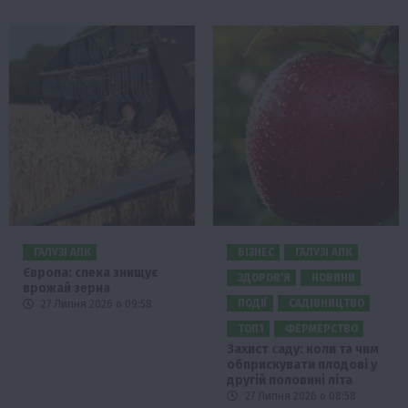
ГАЛУЗІ АПК
БІЗНЕС
ГАЛУЗІ АПК
Європа: спека знищує
ЗДОРОВ’Я
НОВИНИ
врожай зерна
ПОДІЇ
САДІВНИЦТВО
27 Липня 2026 о 09:58
ТОП1
ФЕРМЕРСТВО
Захист саду: коли та чим
обприскувати плодові у
другій половині літа
27 Липня 2026 о 08:58