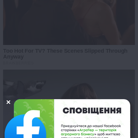
Too Hot For TV? These Scenes Slipped Through
Anyway
BRAINBERRIES