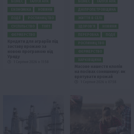
БІЗНЕС
ГАЛУЗІ АПК
БІЗНЕС
ГАЛУЗІ АПК
ЕКОНОМІКА
НОВИНИ
ДНІПРОПЕТРОВЩИНА
ПОДІЇ
РОСЛИНИЦТВО
ЖИТТЯ В СЕЛІ
СУСПІЛЬСТВО
ТОП1
ЗДОРОВ’Я
НОВИНИ
ФЕРМЕРСТВО
ПЕРЕРОБКА
ПОДІЇ
Кредити для аграріїв під
РОСЛИНИЦТВО
заставу врожаю за
новою програмою від
ФЕРМЕРСТВО
Уряду
ХАРКІВЩИНА
1 Серпня 2026 о 11:58
Масове нашестя клопів
на посівах соняшнику: як
врятувати врожай
1 Серпня 2026 о 07:58