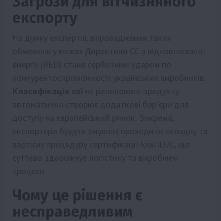
Загрози для вітчизняного
експорту
На думку експертів, впровадження таких
обмежень у межах Директиви ЄС з відновлюваної
енергії (RED) стане серйозним ударом по
конкурентоспроможності українських виробників.
Класифікація сої
як ризикового продукту
автоматично створює додаткові бар’єри для
доступу на європейський ринок. Зокрема,
експортери будуть змушені проходити складну та
вартісну процедуру сертифікації low-ILUC, що
суттєво здорожчує логістику та виробничі
процеси.
Чому це рішення є
несправедливим