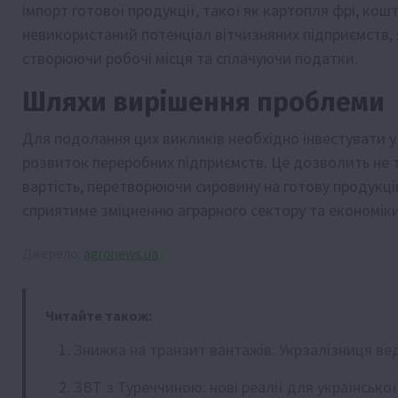
імпорт готової продукції, такої як картопля фрі, кош
невикористаний потенціал вітчизняних підприємств, 
створюючи робочі місця та сплачуючи податки.
Шляхи вирішення проблеми
Для подолання цих викликів необхідно інвестувати 
розвиток переробних підприємств. Це дозволить не 
вартість, перетворюючи сировину на готову продукцію
сприятиме зміцненню аграрного сектору та економіки 
Джерело:
agronews.ua
Читайте також:
Знижка на транзит вантажів: Укрзалізниця ве
ЗВТ з Туреччиною: нові реалії для української