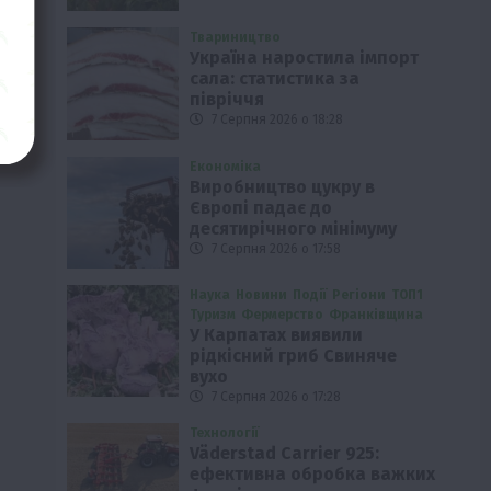
Твариництво
Україна наростила імпорт
сала: статистика за
півріччя
7 Серпня 2026 о 18:28
Економіка
Виробництво цукру в
Європі падає до
десятирічного мінімуму
7 Серпня 2026 о 17:58
Наука
Новини
Події
Регіони
ТОП1
Туризм
Фермерство
Франківщина
У Карпатах виявили
рідкісний гриб Свиняче
вухо
7 Серпня 2026 о 17:28
Технології
Väderstad Carrier 925:
ефективна обробка важких