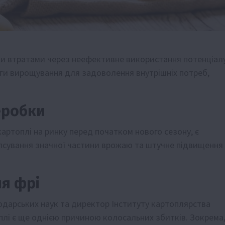
ими втратами через неефективне використання потенціал
ги вирощування для задоволення внутрішніх потреб,
еробки
топлі на ринку перед початком нового сезону, є
 псування значної частини врожаю та штучне підвищення
ля фрі
одарських наук та директор Інституту картоплярства
оплі є ще однією причиною колосальних збитків. Зокрема