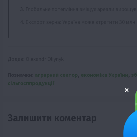
Глобальне потепління зміщує ареали вирощув
Експорт зерна: Україна може втратити 30 млн
Додав:
Olexandr Oliynyk
Позначки:
аграрний сектор
,
економіка України
,
з
сільгосппродукції
Залишити коментар