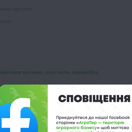
ання картоплі
 тонн
берігання врожаю
,
картопля
,
переробка