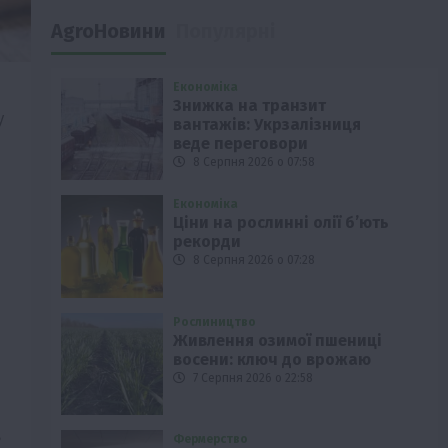
AgroНовини
Популярні
Економіка
Знижка на транзит
у
вантажів: Укрзалізниця
веде переговори
8 Серпня 2026 о 07:58
Економіка
Ціни на рослинні олії б’ють
рекорди
8 Серпня 2026 о 07:28
Рослиництво
Живлення озимої пшениці
восени: ключ до врожаю
7 Серпня 2026 о 22:58
,
Фермерство