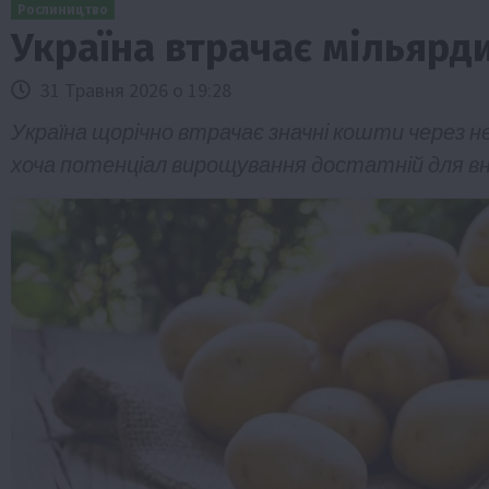
Рослиництво
Україна втрачає мільярди
31 Травня 2026 о 19:28
Україна щорічно втрачає значні кошти через 
хоча потенціал вирощування достатній для в
Бізнес
Економіка
Життя в селі
Новини
ТОП1
Фермерство
Аграрії отримають кредити до 10 млн 
Sense Bank
4 Серпня 2026 о 12:08