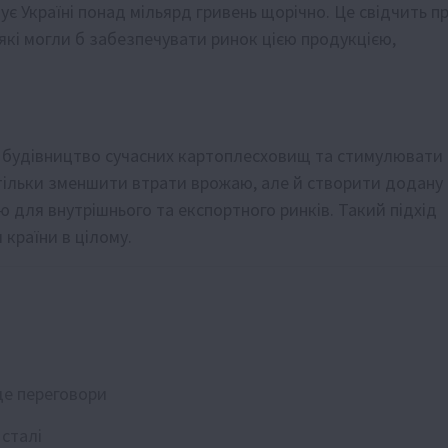
тує Україні понад мільярд гривень щорічно. Це свідчить п
які могли б забезпечувати ринок цією продукцією,
у будівництво сучасних картоплесховищ та стимулювати
тільки зменшити втрати врожаю, але й створити додану
 для внутрішнього та експортного ринків. Такий підхід
країни в цілому.
де переговори
 сталі