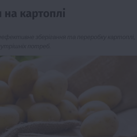
 на картоплі
неефективне зберігання та переробку картоплі,
нутрішніх потреб.
Події
Наука
Новини
Події
Регіони
ТОП1
Туризм
Фермерство
Франківщина
грн від
У Карпатах виявили рідкісний гриб Свиня
вухо
7 Серпня 2026 о 17:28