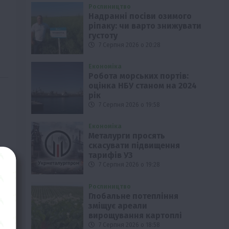
Рослиництво
Надранні посіви озимого
ріпаку: чи варто знижувати
густоту
7 Серпня 2026 о 20:28
Економіка
Робота морських портів:
оцінка НБУ станом на 2024
рік
7 Серпня 2026 о 19:58
Економіка
Металурги просять
скасувати підвищення
тарифів УЗ
7 Серпня 2026 о 19:28
Рослиництво
Глобальне потепління
зміщує ареали
вирощування картоплі
7 Серпня 2026 о 18:58