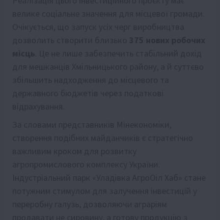
Реалізація цього інвестиційного проєкту має
велике соціальне значення для місцевої громади.
Очікується, що запуск усіх черг виробництва
дозволить створити близько
375 нових робочих
місць
. Це не лише забезпечить стабільний дохід
для мешканців Хмільницького району, а й суттєво
збільшить надходження до місцевого та
державного бюджетів через податкові
відрахування.
За словами представників Мінекономіки,
створення подібних майданчиків є стратегічно
важливим кроком для розвитку
агропромислового комплексу України.
Індустріальний парк «Уладівка АгроОіл Хаб» стане
потужним стимулом для залучення інвестицій у
переробну галузь, дозволяючи аграріям
продавати не сировину, а готову продукцію з