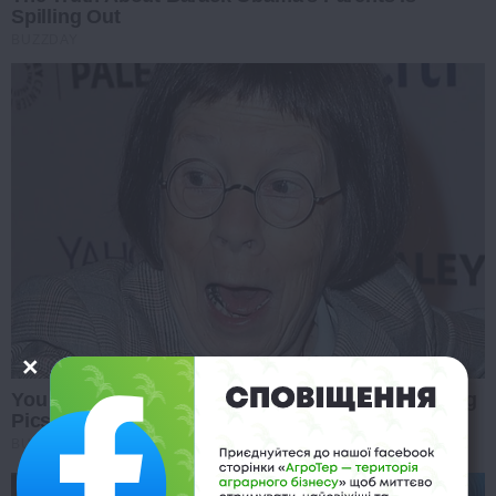
Spilling Out
BUZZDAY
You Won't Recognize Linda Hunt Today: Shocking
Pics!
BUZZ DAY