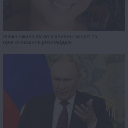
Жінка ожила після 8 хвилин смерті та
приголомшила розповіддю
PROZORO