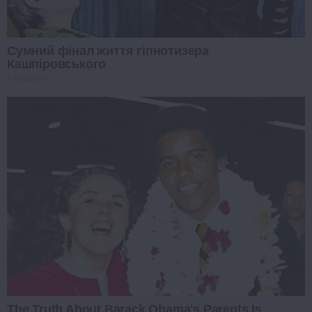
Сумний фінал життя гіпнотизера
Кашпіровського
PROZORO
The Truth About Barack Obama's Parents Is