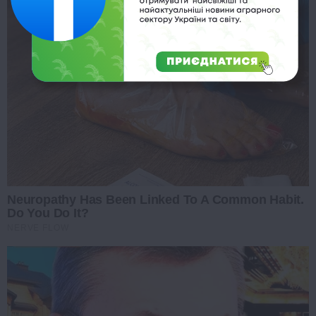
Neuropathy Has Been Linked To A Common Habit.
Do You Do It?
NERVE FLOW