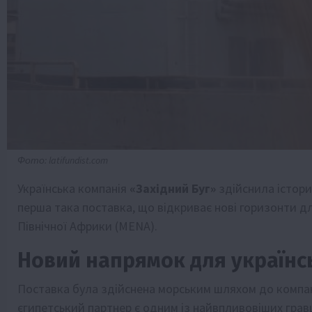
Фото: latifundist.com
Українська компанія
«Західний Буг»
здійснила істори
перша така поставка, що відкриває нові горизонти дл
Північної Африки (MENA).
Новий напрямок для українс
Поставка була здійснена морським шляхом до компа
єгипетський партнер є одним із найвпливовіших гравц