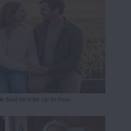
e Said He'd Be Up At Four.