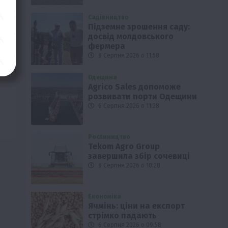
Садівництво
Підземне зрошення саду:
досвід молдовського
фермера
6 Серпня 2026 о 11:58
Одещина
Agrico Sales допоможе
розвивати порти Одещини
6 Серпня 2026 о 11:28
Рослиництво
Tekom Agro Group
завершила збір сочевиці
6 Серпня 2026 о 10:28
Економіка
Ячмінь: ціни на експорт
стрімко падають
6 Серпня 2026 о 09:58