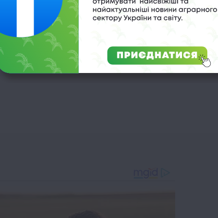
й Буг
,
сільське господарство
,
тверда пшениця