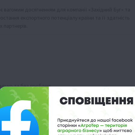
 є вагомим досягненням для компанії «Західний Буг» та
остання експортного потенціалу країни та її здатність
 партнерів.
ально та без проблем
ників
аю