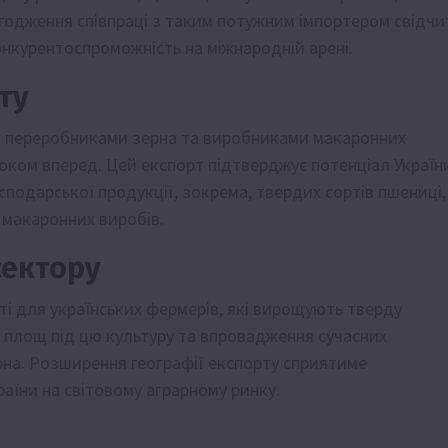
агодження співпраці з таким потужним імпортером свідчи
конкурентоспроможність на міжнародній арені.
ту
ми переробниками зерна та виробниками макаронних
роком вперед. Цей експорт підтверджує потенціал Україн
сподарської продукції, зокрема, твердих сортів пшениці,
макаронних виробів.
сектору
ті для українських фермерів, які вирощують тверду
площ під цю культуру та впровадження сучасних
рна. Розширення географії експорту сприятиме
раїни на світовому аграрному ринку.