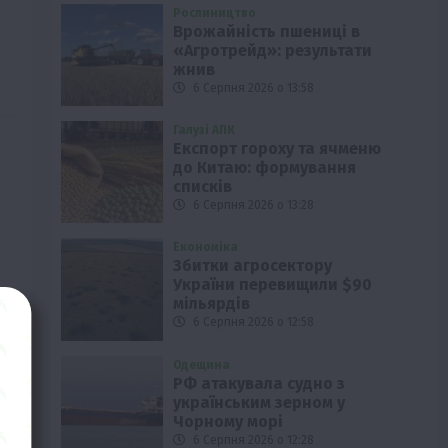
Рослиництво
Врожайність пшениці в
«Агротрейд»: результати
жнив
6 Серпня 2026 о 13:58
Галузі АПК
Експорт гороху та ячменю
до Китаю: формування
списків
6 Серпня 2026 о 13:28
Економіка
Збитки агросектору
України перевищили $90
мільярдів
6 Серпня 2026 о 12:58
Одещина
РФ атакувала судно з
українським зерном у
Чорному морі
6 Серпня 2026 о 12:28