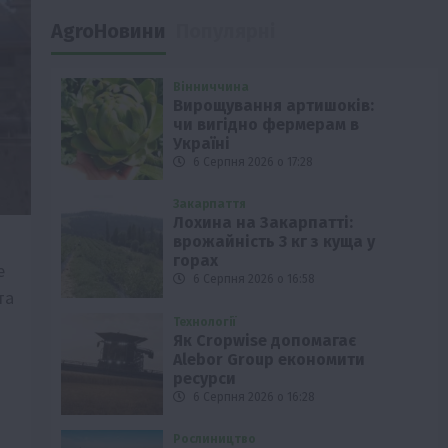
AgroНовини
Популярні
Вінниччина
Вирощування артишоків:
чи вигідно фермерам в
Україні
6 Серпня 2026 о 17:28
Закарпаття
Лохина на Закарпатті:
врожайність 3 кг з куща у
горах
е
6 Серпня 2026 о 16:58
та
Технології
Як Cropwise допомагає
Alebor Group економити
ресурси
6 Серпня 2026 о 16:28
Рослиництво