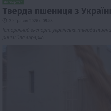
Фермерство
Тверда пшениця з України
30 Травня 2026 о 09:58
Історичний експорт: українська тверда пшени
ринки для аграріїв.
Бізнес
Галузі АПК
Економіка
Новини
Под
Рослиництво
Суспільство
ТОП1
Фермерст
Кредити для аграріїв під заставу вро
новою програмою від Уряду
1 Серпня 2026 о 11:58