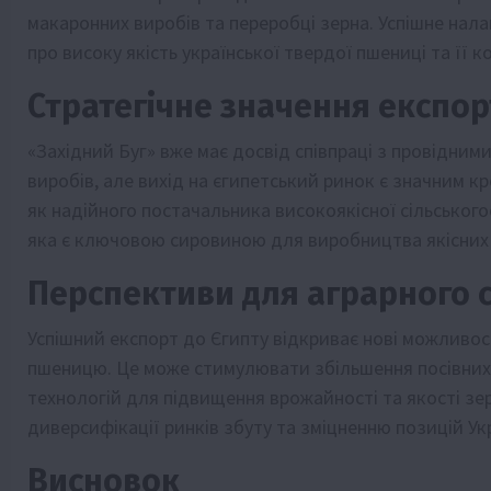
макаронних виробів та переробці зерна. Успішне нал
про високу якість української твердої пшениці та її 
Стратегічне значення експор
«Західний Буг» вже має досвід співпраці з провідни
виробів, але вихід на єгипетський ринок є значним к
як надійного постачальника високоякісної сільського
яка є ключовою сировиною для виробництва якісних 
Перспективи для аграрного 
Успішний експорт до Єгипту відкриває нові можливос
пшеницю. Це може стимулювати збільшення посівних 
технологій для підвищення врожайності та якості зе
диверсифікації ринків збуту та зміцненню позицій Ук
Висновок