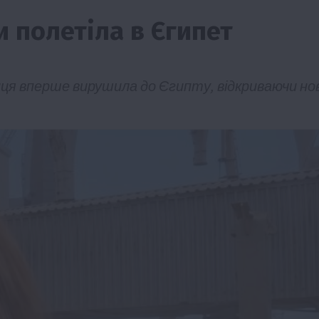
 полетіла в Єгипет
ця вперше вирушила до Єгипту, відкриваючи нов
ії
Бізнес
Новини
Офіційно
Події
Суспільство
во
ТОП1
Фермерство
жаю за
Оренда садової ділянки: як усе оформити
легально та без проблем
5 Серпня 2026 о 20:14