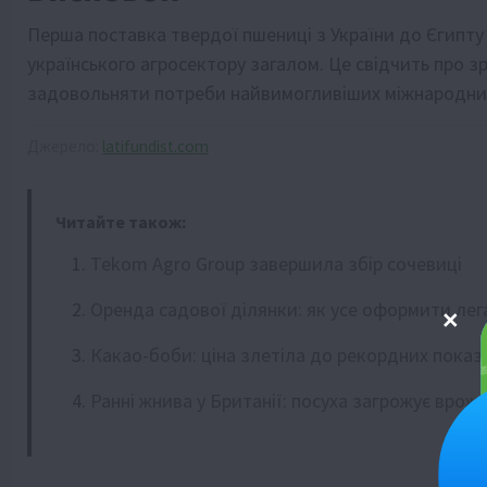
Перша поставка твердої пшениці з України до Єгипту
українського агросектору загалом. Це свідчить про зр
задовольняти потреби найвимогливіших міжнародних
Джерело:
latifundist.com
Читайте також:
Tekom Agro Group завершила збір сочевиці
Оренда садової ділянки: як усе оформити лег
Какао-боби: ціна злетіла до рекордних показ
Ранні жнива у Британії: посуха загрожує врож