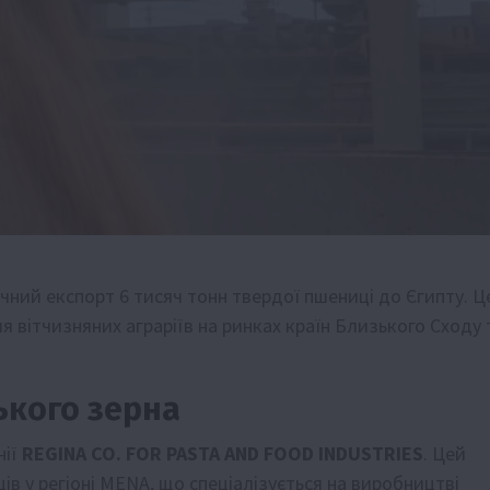
чний експорт 6 тисяч тонн твердої пшениці до Єгипту. Ц
я вітчизняних аграріїв на ринках країн Близького Сходу 
ького зерна
нії
REGINA CO. FOR PASTA AND FOOD INDUSTRIES
. Цей
ів у регіоні MENA, що спеціалізується на виробництві