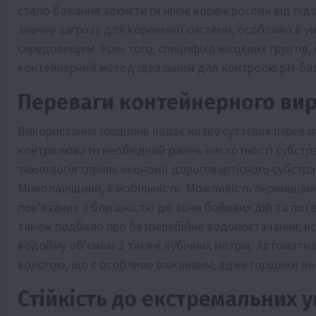
стало бажання захистити ніжні корені рослин від підз
значну загрозу для кореневої системи, особливо в у
середовищем. Крім того, специфіка місцевих ґрунтів
контейнерний метод ідеальним для контролю pH-бал
Переваги контейнерного ви
Використання горщиків надає низку суттєвих перева
контролювати необхідний рівень кислотності субстр
технологія сприяє економії дороговартісного субстр
Миколаївщини, є мобільність. Можливість переміщенн
пов’язаних з близькістю до зони бойових дій та поте
також подбало про безперебійне водопостачання, 
водойму об’ємом 3 тисячі кубічних метрів. Автомат
вологою, що є особливо важливим, адже горщики не м
Стійкість до екстремальних 