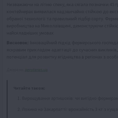
Незважаючи на літню спеку, яка сягала позначки 45 г
контейнерах виявилася надзвичайно стійкою до екст
обраної технології та правильний підбір сорту. Фер
виробництва на Миколаївщині, демонструючи стійкіст
найскладніших умовах.
Висновок:
Інноваційний підхід фермерського господ
яскравим прикладом адаптації до сучасних викликів,
потенціал для розвитку ягідництва в регіонах з осо
Джерело:
agrotimes.ua
Читайте також:
Вирощування артишоків: чи вигідно фермерам 
Лохина на Закарпатті: врожайність 3 кг з куща