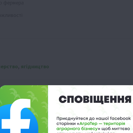
го фермера
можливості
ерство
,
ягідництво