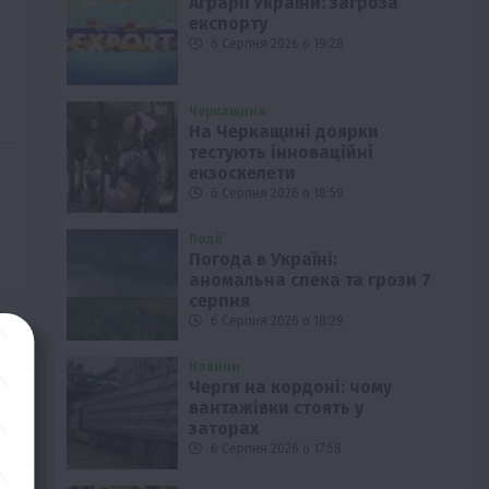
Аграрії України: загроза
експорту
6 Серпня 2026 о 19:28
Черкащина
На Черкащині доярки
тестують інноваційні
екзоскелети
6 Серпня 2026 о 18:59
Події
Погода в Україні:
аномальна спека та грози 7
серпня
6 Серпня 2026 о 18:29
Новини
Черги на кордоні: чому
вантажівки стоять у
заторах
6 Серпня 2026 о 17:58