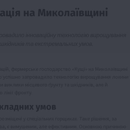
вація на Миколаївщині
ровадило інноваційну технологію вирощування
 шкідників та екстремальних умов.
ії
Бізнес
Новини
Офіційно
Події
Суспільство
вацій, фермерське господарство «Кущі» на Миколаївщині
во
ТОП1
Фермерство
во успішно запровадило технологію вирощування лохини 
жаю за
Оренда садової ділянки: як усе оформити
виклики місцевого ґрунту та шкідників, але й
легально та без проблем
 лінії фронту.
5 Серпня 2026 о 20:14
складних умов
розміщені у спеціальних горщиках. Таке рішення, за
ва, є вимушеним, але ефективним. Основною причиною