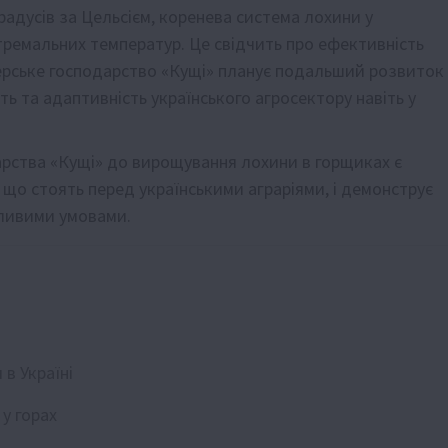
радусів за Цельсієм, коренева система лохини у
ремальних температур. Це свідчить про ефективність
мерське господарство «Кущі» планує подальший розвиток
ь та адаптивність українського агросектору навіть у
арства «Кущі» до вирощування лохини в горщиках є
 що стоять перед українськими аграріями, і демонструє
бливими умовами.
в Україні
 у горах