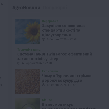
ть
AgroНовини
Популярні
Переробка
Закупівля соняшника:
стандарти якості та
ціноутворення
6 Серпня 2026 о 22:58
Тернопільщина
Система HARDI Twin Force: ефективний
захист посівів у вітер
6 Серпня 2026 о 22:28
Економіка
Чому в Туреччині стрімко
у
дорожчає кукурудза
ю
6 Серпня 2026 о 21:58
Бізнес
Бізнес критикує