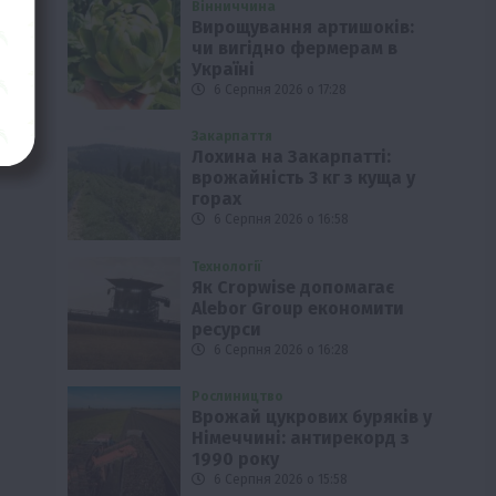
Вінниччина
Вирощування артишоків:
чи вигідно фермерам в
Україні
6 Серпня 2026 о 17:28
Закарпаття
Лохина на Закарпатті:
врожайність 3 кг з куща у
горах
6 Серпня 2026 о 16:58
Технології
Як Cropwise допомагає
Alebor Group економити
ресурси
6 Серпня 2026 о 16:28
Рослиництво
Врожай цукрових буряків у
Німеччині: антирекорд з
1990 року
6 Серпня 2026 о 15:58