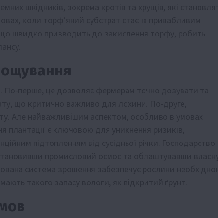
емних шкідників, зокрема кротів та хрущів, які становля
мовах, коли торф’яний субстрат стає їх привабливим
, що швидко призводить до закислення торфу, робить
ансу.
рощування
г. По-перше, це дозволяє фермерам точно дозувати та
ату, що критично важливо для лохини. По-друге,
ату. Але найважливішим аспектом, особливо в умовах
я плантації є ключовою для уникнення ризиків,
нційним підтопленням від сусідньої річки. Господарство
встановивши промисловий осмос та облаштувавши власн
изована система зрошення забезпечує рослини необхідно
ають такого запасу вологи, як відкритий ґрунт.
умов