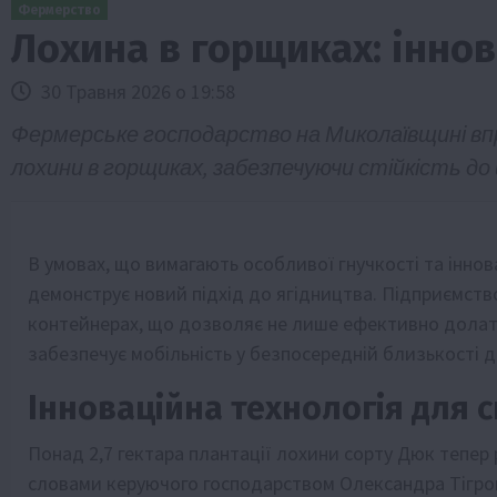
Фермерство
Лохина в горщиках: інно
30 Травня 2026 о 19:58
Фермерське господарство на Миколаївщині вп
лохини в горщиках, забезпечуючи стійкість до
Бізнес
Галузі АПК
Економіка
Новини
Под
В умовах, що вимагають особливої гнучкості та інно
Рослиництво
Суспільство
ТОП1
Фермерст
демонструє новий підхід до ягідництва. Підприємст
Кредити для аграріїв під заставу вро
контейнерах, що дозволяє не лише ефективно долати 
новою програмою від Уряду
забезпечує мобільність у безпосередній близькості до
1 Серпня 2026 о 11:58
Інноваційна технологія для 
Понад 2,7 гектара плантації лохини сорту Дюк тепер 
словами керуючого господарством Олександра Тігро