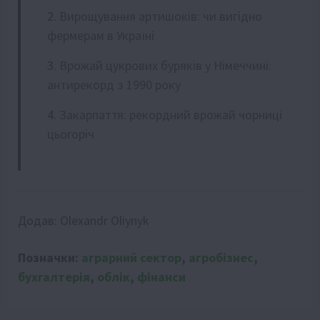
Вирощування артишоків: чи вигідно
фермерам в Україні
Врожай цукрових буряків у Німеччині:
антирекорд з 1990 року
Закарпаття: рекордний врожай чорниці
цьогоріч
Додав:
Olexandr Oliynyk
Позначки:
аграрний сектор
,
агробізнес
,
бухгалтерія
,
облік
,
фінанси