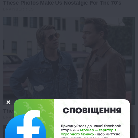
These Photos Make Us Nostalgic For The 70's
BRAINBERRIES
The Best Tarantino Movie Yet
BRAINBERRIES