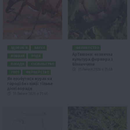
ЗДОРОВ’Я
НАУКА
ФЕРМЕРСТВО
АрTишоки: незвична
НОВИНИ
ПОДІЇ
культура фермера з
Вінниччини
ПОРАДИ
СУСПІЛЬСТВО
31 Липня 2026 о 15:58
ТОП1
ФЕРМЕРСТВО
Як позбутися мурах на
городі без хімії: тільки
дієві поради
31 Липня 2026 о 21:40