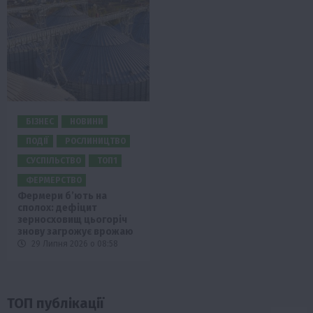
БІЗНЕС
НОВИНИ
ПОДІЇ
РОСЛИНИЦТВО
СУСПІЛЬСТВО
ТОП1
ФЕРМЕРСТВО
Фермери б’ють на
сполох: дефіцит
зерносховищ цьогоріч
знову загрожує врожаю
29 Липня 2026 о 08:58
ТОП публікації