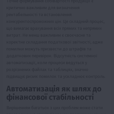
Точне формування собівартості продукції є
критично важливим для визначення
рентабельності та встановлення
конкурентоспроможних цін. Це складний процес,
що вимагає врахування всіх прямих та непрямих
витрат. Не менш важливим є своєчасне та
коректне складання податкової звітності, адже
помилки можуть призвести до штрафів та
додаткових перевірок. Відсутність системної
автоматизації, коли процеси ведуться у
розрізнених файлах та таблицях, значно
підвищує ризик помилок та ускладнює контроль.
Автоматизація як шлях до
фінансової стабільності
Вирішенням багатьох з цих проблем може стати