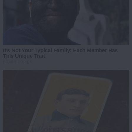
It's Not Your Typical Family: Each Member Has
This Unique Trait!
BRAINBERRIES