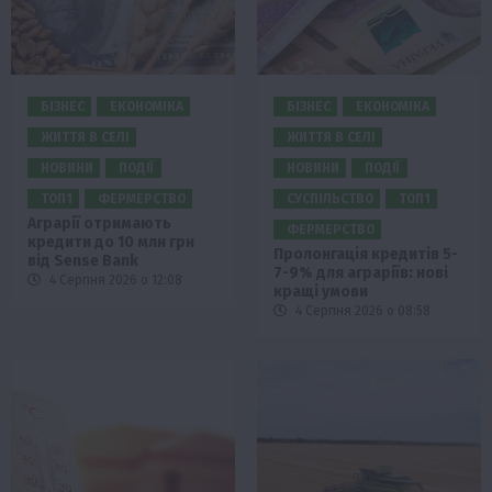
БІЗНЕС
ЕКОНОМІКА
БІЗНЕС
ЕКОНОМІКА
ЖИТТЯ В СЕЛІ
ЖИТТЯ В СЕЛІ
НОВИНИ
ПОДІЇ
НОВИНИ
ПОДІЇ
ТОП1
ФЕРМЕРСТВО
СУСПІЛЬСТВО
ТОП1
Аграрії отримають
ФЕРМЕРСТВО
кредити до 10 млн грн
Пролонгація кредитів 5-
від Sense Bank
7-9% для аграріїв: нові
4 Серпня 2026 о 12:08
кращі умови
4 Серпня 2026 о 08:58