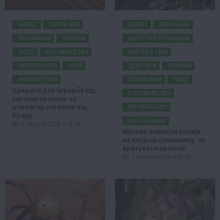
БІЗНЕС
ГАЛУЗІ АПК
БІЗНЕС
ГАЛУЗІ АПК
ЕКОНОМІКА
НОВИНИ
ДНІПРОПЕТРОВЩИНА
ПОДІЇ
РОСЛИНИЦТВО
ЖИТТЯ В СЕЛІ
СУСПІЛЬСТВО
ТОП1
ЗДОРОВ’Я
НОВИНИ
ФЕРМЕРСТВО
ПЕРЕРОБКА
ПОДІЇ
Кредити для аграріїв під
РОСЛИНИЦТВО
заставу врожаю за
новою програмою від
ФЕРМЕРСТВО
Уряду
ХАРКІВЩИНА
1 Серпня 2026 о 11:58
Масове нашестя клопів
на посівах соняшнику: як
врятувати врожай
1 Серпня 2026 о 07:58