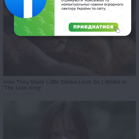
How They Made Little Simba Look So Lifelike in
'The Lion King'
BRAINBERRIES