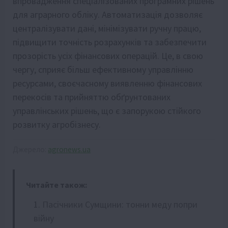
впровадження спеціалізованих програмних рішень
для аграрного обліку. Автоматизація дозволяє
централізувати дані, мінімізувати ручну працю,
підвищити точність розрахунків та забезпечити
прозорість усіх фінансових операцій. Це, в свою
чергу, сприяє більш ефективному управлінню
ресурсами, своєчасному виявленню фінансових
перекосів та прийняттю обґрунтованих
управлінських рішень, що є запорукою стійкого
розвитку агробізнесу.
Джерело:
agronews.ua
Читайте також:
Пасічники Сумщини: тонни меду попри
війну