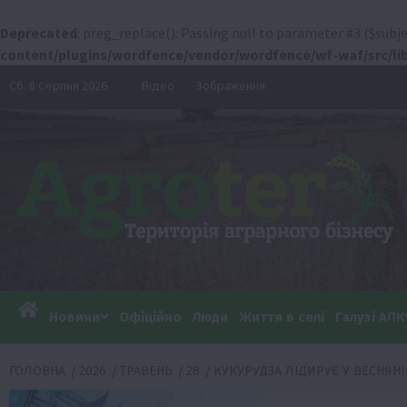
Deprecated
: preg_replace(): Passing null to parameter #3 ($subje
content/plugins/wordfence/vendor/wordfence/wf-waf/src/lib
Перейти
Сб. 8 Серпня 2026
Відео
Зображення
до
вмісту
Новини
Офіційно
Люди
Життя в селі
Галузі АПК
ГОЛОВНА
2026
ТРАВЕНЬ
28
КУКУРУДЗА ЛІДИРУЄ У ВЕСНЯНІ