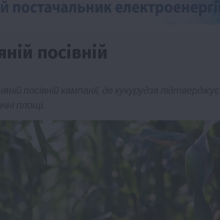
яній посівній
яній посівній кампанії, де кукурудза підтверджує
чні площі.
Події
Наука
Новини
Події
Регіони
ТОП1
Туризм
Фермерство
Франківщина
грн від
У Карпатах виявили рідкісний гриб Свиня
вухо
7 Серпня 2026 о 17:28