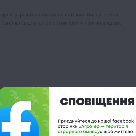
ою української весняної посівної. Високі темпи
 регіонів свідчать про оптимістичні прогнози щодо
рожаю
а
ічного мінімуму