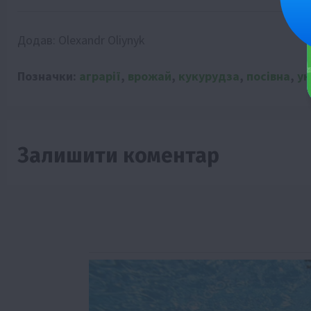
Додав:
Olexandr Oliynyk
Позначки:
аграрії
,
врожай
,
кукурудза
,
посівна
,
ук
Залишити коментар