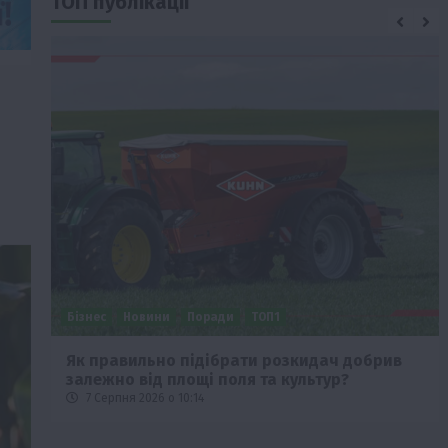
ТОП публікації
Бізнес
Новини
Поради
ТОП1
че
Як правильно підібрати розкидач добрив
залежно від площі поля та культур?
7 Серпня 2026 о 10:14