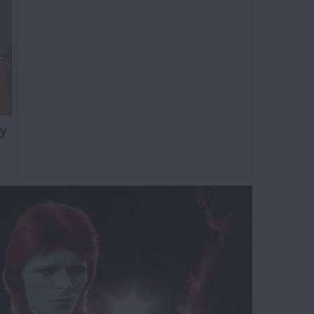
y
46 Years Later, The Blue Lagoon
Stars Look Unrecognizable
BRAINBERRIES