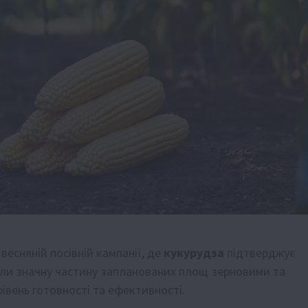
весняній посівній кампанії, де
кукурудза
підтверджує
сіяли значну частину запланованих площ зерновими та
вень готовності та ефективності.