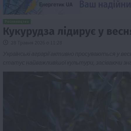
Рослиництво
Кукурудза лідирує у весн
28 Травня 2026 о 11:28
Українські аграрії активно просуваються у весн
статус найважливішої культури, засіваючи зна
Бізнес
Економіка
Життя в селі
Новини
ТОП1
Фермерство
Аграрії отримають кредити до 10 млн 
Sense Bank
4 Серпня 2026 о 12:08