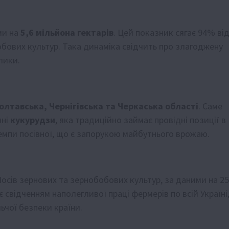
ми на
5,6 мільйона гектарів
. Цей показник сягає 94% ві
обових культур. Така динаміка свідчить про злагоджену
лики.
олтавська, Чернігівська та Черкаська області
. Саме
нні
кукурудзи
, яка традиційно займає провідні позиції в
темпи посівної, що є запорукою майбутнього врожаю.
 Посів зернових та зернобобових культур, за даними на 25
є свідченням наполегливої праці фермерів по всій Україні
ьчої безпеки країни.