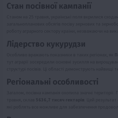
Стан посівної кампанії
Станом на 25 травня, українські поля вкрилися схода
загальнопланових обсягів посіву зернових та зерноб
роботу аграрного сектору країни, незважаючи на вик
Лідерство кукурудзи
Особливо вражають показники в таких регіонах, як
П
тут аграрії зосередили основні зусилля на вирощува
структурі посівів. Ці області демонструють найвищі 
Регіональні особливості
Загалом, посівна кампанія охопила значні території.
травня, склав
5636,7 тисяч гектарів
. Цей результат 
які роблять все можливе для забезпечення продовол