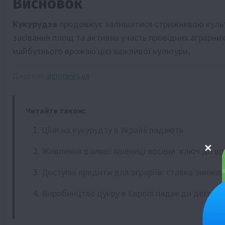
Висновок
Кукурудза
продовжує залишатися стрижневою культур
засівання площ та активна участь провідних аграрних
майбутнього врожаю цієї важливої культури.
Джерело:
agronews.ua
Читайте також:
Ціни на кукурудзу в Україні падають
Живлення озимої пшениці восени: ключ до в
Доступні кредити для аграріїв: ставка знижен
Виробництво цукру в Європі падає до десятир