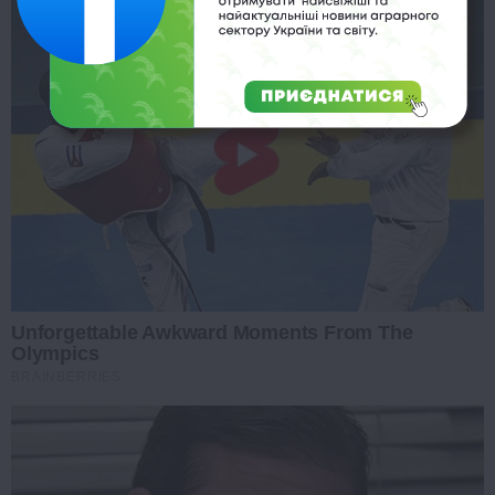
Unforgettable Awkward Moments From The
Olympics
BRAINBERRIES