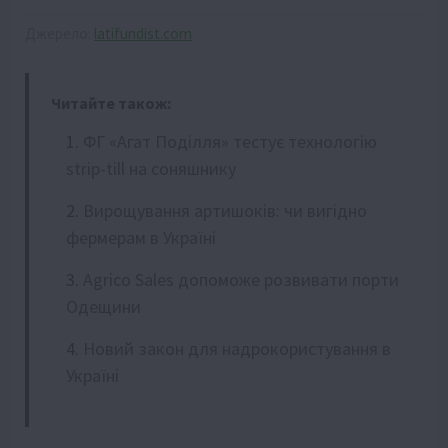
Джерело:
latifundist.com
Читайте також:
ФГ «Агат Поділля» тестує технологію
strip-till на соняшнику
Вирощування артишоків: чи вигідно
фермерам в Україні
Agrico Sales допоможе розвивати порти
Одещини
Новий закон для надрокористування в
Україні