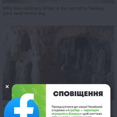
Why this ordinary drink is the secret to feeling
your best every day
CTA FAVORITE
17 Rare Churches Underground That Still Exist
BRAINBERRIES