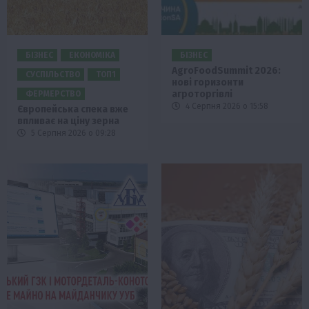
БІЗНЕС
ЕКОНОМІКА
БІЗНЕС
AgroFoodSummit 2026:
СУСПІЛЬСТВО
ТОП1
нові горизонти
агроторгівлі
ФЕРМЕРСТВО
4 Серпня 2026 о 15:58
Європейська спека вже
впливає на ціну зерна
5 Серпня 2026 о 09:28