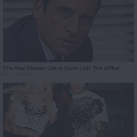
The Real Reason Steve Carell Left 'The Office'
BRAINBERRIES