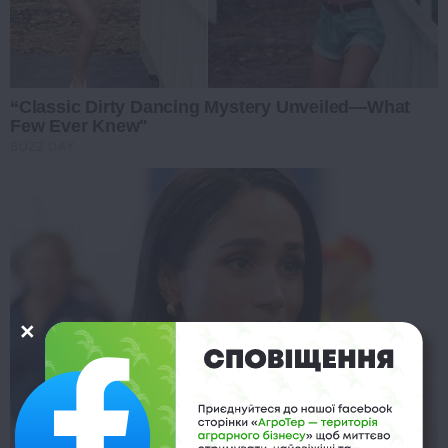
“Classic Dirty Dancing Mystery Unveiled—What
Few Ever Knew"
BUZZ DAY