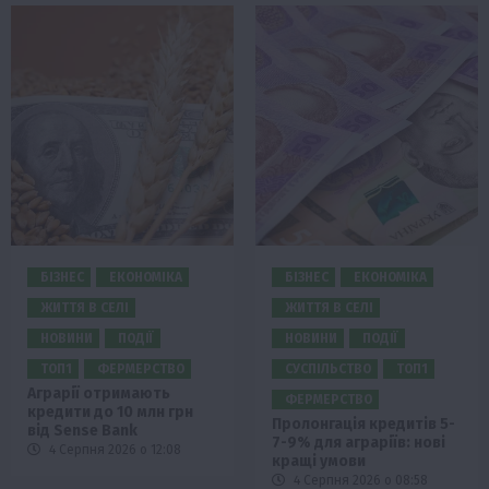
БІЗНЕС
ЕКОНОМІКА
БІЗНЕС
ЕКОНОМІКА
ЖИТТЯ В СЕЛІ
ЖИТТЯ В СЕЛІ
НОВИНИ
ПОДІЇ
НОВИНИ
ПОДІЇ
ТОП1
ФЕРМЕРСТВО
СУСПІЛЬСТВО
ТОП1
Аграрії отримають
ФЕРМЕРСТВО
кредити до 10 млн грн
Пролонгація кредитів 5-
від Sense Bank
7-9% для аграріїв: нові
4 Серпня 2026 о 12:08
кращі умови
4 Серпня 2026 о 08:58