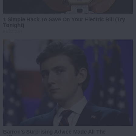
1 Simple Hack To Save On Your Electric Bill (Try
Tonight)
BUZZ DAY
Barron's Surprising Advice Made All The