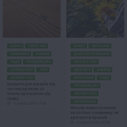
БІЗНЕС
ГАЛУЗІ АПК
БІЗНЕС
ГАЛУЗІ АПК
ЕКОНОМІКА
НОВИНИ
ДНІПРОПЕТРОВЩИНА
ПОДІЇ
РОСЛИНИЦТВО
ЖИТТЯ В СЕЛІ
СУСПІЛЬСТВО
ТОП1
ЗДОРОВ’Я
НОВИНИ
ФЕРМЕРСТВО
ПЕРЕРОБКА
ПОДІЇ
Кредити для аграріїв під
РОСЛИНИЦТВО
заставу врожаю за
новою програмою від
ФЕРМЕРСТВО
Уряду
ХАРКІВЩИНА
1 Серпня 2026 о 11:58
Масове нашестя клопів
на посівах соняшнику: як
врятувати врожай
1 Серпня 2026 о 07:58