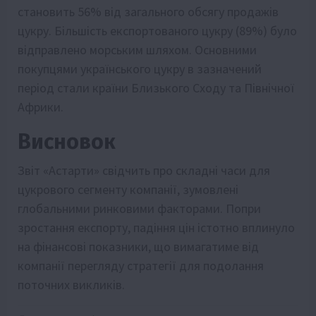
становить 56% від загального обсягу продажів
цукру. Більшість експортованого цукру (89%) було
відправлено морським шляхом. Основними
покупцями українського цукру в зазначений
період стали країни Близького Сходу та Північної
Африки.
Висновок
Звіт «Астарти» свідчить про складні часи для
цукрового сегменту компанії, зумовлені
глобальними ринковими факторами. Попри
зростання експорту, падіння цін істотно вплинуло
на фінансові показники, що вимагатиме від
компанії перегляду стратегії для подолання
поточних викликів.