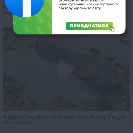
Meghan Markle's Daughter All Grown Up — See
Her Now!
BUZZ DAY
A Giant Columbian Anaconda Was Finally Caught
On Camera!
BUZZ DAY