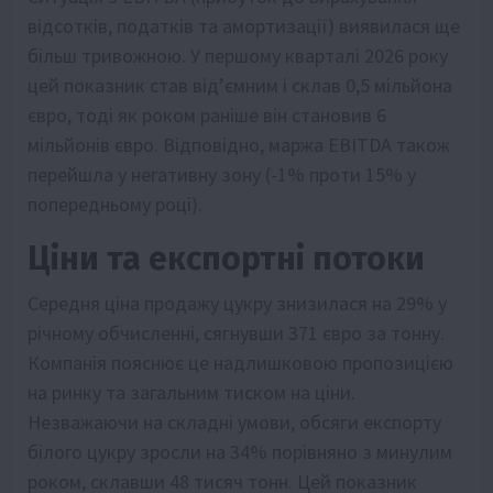
відсотків, податків та амортизації) виявилася ще
більш тривожною. У першому кварталі 2026 року
цей показник став від’ємним і склав 0,5 мільйона
євро, тоді як роком раніше він становив 6
мільйонів євро. Відповідно, маржа EBITDA також
перейшла у негативну зону (-1% проти 15% у
попередньому році).
Ціни та експортні потоки
Середня ціна продажу цукру знизилася на 29% у
річному обчисленні, сягнувши 371 євро за тонну.
Компанія пояснює це надлишковою пропозицією
на ринку та загальним тиском на ціни.
Незважаючи на складні умови, обсяги експорту
білого цукру зросли на 34% порівняно з минулим
роком, склавши 48 тисяч тонн. Цей показник