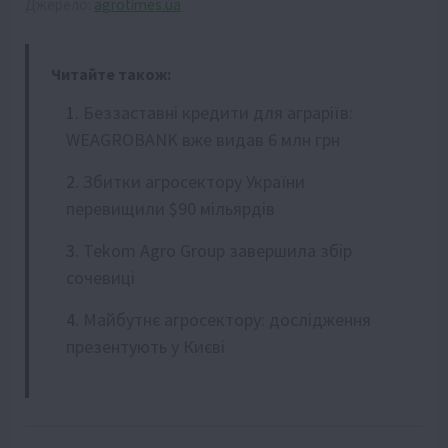
Джерело:
agrotimes.ua
Читайте також:
Беззаставні кредити для аграріїв:
WEAGROBANK вже видав 6 млн грн
Збитки агросектору України
перевищили $90 мільярдів
Tekom Agro Group завершила збір
сочевиці
Майбутнє агросектору: дослідження
презентують у Києві