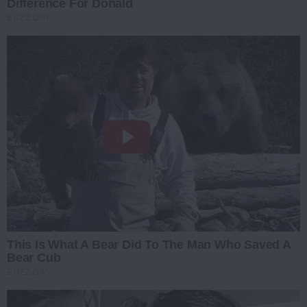
Difference For Donald
BUZZ DAY
This Is What A Bear Did To The Man Who Saved A
Bear Cub
BUZZ DAY