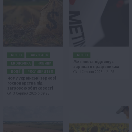
БІЗНЕС
ГАЛУЗІ АПК
БІЗНЕС
Метінвест підвищує
ЕКОНОМІКА
НОВИНИ
зарплати працівникам
ПОДІЇ
РОСЛИНИЦТВО
1 Серпня 2026 о 21:28
Чому українські зернові
господарства під
загрозою збитковості
3 Серпня 2026 о 09:28