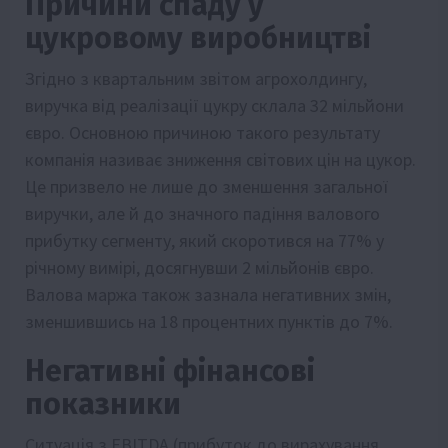
Причини спаду у
цукровому виробництві
Згідно з квартальним звітом агрохолдингу,
виручка від реалізації цукру склала 32 мільйони
євро. Основною причиною такого результату
компанія називає зниження світових цін на цукор.
Це призвело не лише до зменшення загальної
виручки, але й до значного падіння валового
прибутку сегменту, який скоротився на 77% у
річному вимірі, досягнувши 2 мільйонів євро.
Валова маржа також зазнала негативних змін,
зменшившись на 18 процентних пунктів до 7%.
Негативні фінансові
показники
Ситуація з EBITDA (прибуток до вирахування