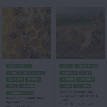
БДЖОЛЯРСТВО
БІЗНЕС
ЖИТТЯ В СЕЛІ
БІЗНЕС
ЖИТТЯ В СЕЛІ
ЗДОРОВ’Я
ЛЮДИ
ЗДОРОВ’Я
НОВИНИ
НОВИНИ
ОФІЦІЙНО
ПОДІЇ
РЕГІОНИ
ПОДІЇ
ПОЛІТИКА
Земельний податок:
ТЕРНОПІЛЬЩИНА
багатодітні сім’ї мають
На Тернопільщині гинуть
пільги
бджоли: причина –
31 Липня 2026 о 14:58
обробка полів